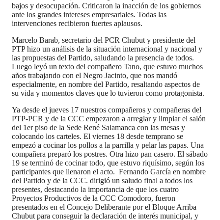
bajos y desocupación. Criticaron la inacción de los gobiernos
ante los grandes intereses empresariales. Todas las
intervenciones recibieron fuertes aplausos.
Marcelo Barab, secretario del PCR Chubut y presidente del
PTP hizo un análisis de la situación internacional y nacional y
las propuestas del Partido, saludando la presencia de todos.
Luego leyó un texto del compañero Tano, que estuvo muchos
años trabajando con el Negro Jacinto, que nos mandó
especialmente, en nombre del Partido, resaltando aspectos de
su vida y momentos claves que lo tuvieron como protagonista.
Ya desde el jueves 17 nuestros compañeros y compañeras del
PTP-PCR y de la CCC empezaron a arreglar y limpiar el salón
del 1er piso de la Sede René Salamanca con las mesas y
colocando los carteles. El viernes 18 desde temprano se
empezó a cocinar los pollos a la parrilla y pelar las papas. Una
compañera preparó los postres. Otra hizo pan casero. El sábado
19 se terminó de cocinar todo, que estuvo riquísimo, según los
participantes que llenaron el acto. Fernando García en nombre
del Partido y de la CCC. dirigió un saludo final a todos los
presentes, destacando la importancia de que los cuatro
Proyectos Productivos de la CCC Comodoro, fueron
presentados en el Concejo Deliberante por el Bloque Arriba
Chubut para conseguir la declaración de interés municipal, y