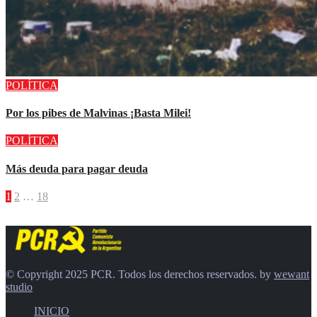
POLÍTICA
Por los pibes de Malvinas ¡Basta Milei!
POLÍTICA
Más deuda para pagar deuda
Paginación
1
2
…
18
de
entradas
© Copyright 2025 PCR. Todos los derechos reservados. by
wewant
studio
INICIO