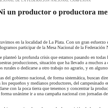
ACIONAL DE LA FEDERACIÓN NACIONAL CAMPESINA
 un productor o productora men
tuvimos en la localidad de La Plata. Con un gran esfuerzo d
logramos participar de la Mesa Nacional de la Federación
e planteó la profunda crisis que estamos pasando en todas l
nuestras producciones, situación que ha llevado a muchos a 
 rurales o dedicarse a otro trabajo no agrario, y en alguno
cas del gobierno nacional, de forma sistemática, buscan dir
os los pequeños y medianos productores, del campesinado en
darse con la poca tierra que tenemos y concentrar la prod
e forma unánime ir a una campaña nacional con jornadas de