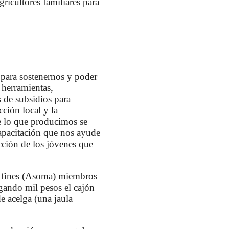
gricultores familiares para
 para sostenernos y poder
, herramientas,
 de subsidios para
ción local y la
e lo que producimos se
capacitación que nos ayude
cción de los jóvenes que
y Afines (Asoma) miembros
gando mil pesos el cajón
e acelga (una jaula