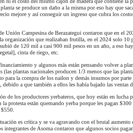
en ni el costo del mismo cajón de madera que contiene la
la planta se produce un daño a la misma por eso hay que saca
precio mejore y así conseguir un ingreso que cubra los costo
e Unión Campesina de Berazategui contaron que en el 202
a organización que realizaban frutilla, en el 2024 solo 10
s subió de 120 mil a casi 900 mil pesos en un año, a eso ha
etal], cinta de riego, etc.
inanciamiento y algunos más están pensando volver a plan
s (las plantas nacionales producen 1/3 menos que las plant
o para la compra de los nailon y demás insumos por parte
 debido a que también a ellos les había bajado las ventas 
ón de los productores yerbateros, que hoy están en lucha p
en la protesta están quemando yerba porque les pagan $300 
n $550.
ituación es crítica y se va agravando con el brutal aumento d
los integrantes de Asoma contaron que algunos socios paga