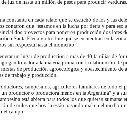
s de luz de hasta un millón de pesos para producir verduras
una constante en cada relato que se escuchó de los y las del
s contaron que “estamos en la lucha por tierra y para eso a
incial dos proyectos para poner en producción dos lotes de t
gorífico Santa Elena y otro lote que se encuentran en la zon
bos sin respuesta hasta el momento”.
enerar un lugar de producción a más de 40 familias de form
 agregando valor a la materia prima con la elaboración de p
 mixtas de producción agroecológica y abastecimiento de a
s de trabajo y producción.
oductores, campesinos, agricultores familiares de todo el pa
un productor o productora menos en la Argentina” y a sum
mpesina está abierta para todos los que quieran sumarse en
ación de miles que hoy la están pasando mal en el medio rur
n el campo.