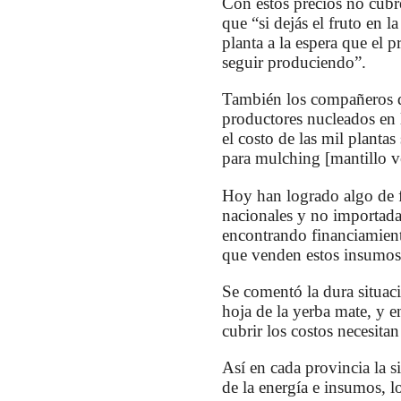
Con estos precios no cubr
que “si dejás el fruto en 
planta a la espera que el 
seguir produciendo”.
También los compañeros d
productores nucleados en l
el costo de las mil planta
para mulching [mantillo veg
Hoy han logrado algo de f
nacionales y no importada
encontrando financiamient
que venden estos insumos,
Se comentó la dura situaci
hoja de la yerba mate, y 
cubrir los costos necesita
Así en cada provincia la s
de la energía e insumos, 