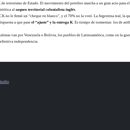
K
de terrorismo de Estado. El movimiento del petróleo marcha a un gran acto para e
triótica al
saqueo territorial colonialista inglés
.
K no le firmó un “cheque en blanco”, y el 70% no la votó. La Argentina real, la que
 dispuesta a que pase
el “ajuste” y la entrega K
. Es tiempo de tormentas: los de arri
rialistas van por Venezuela o Bolivia, los pueblos de Latinoamérica, como en la gue
definitiva independencia.
tudio