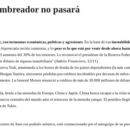
ambreador no pasará
, con tormentas económicas, políticas y agresiones
. En la base de esa
inestabilid
o hipotecario recién comienza, y lo
peor es lo que está por venir desde ahora hasta
el aumento del 30% de los intereses. Lo reconoció el presidente de la Reserva Fede
e dólares de riqueza inmobiliaria” (
Ambito Financiero
, 12/11).
eva York, arrastrando a los bonos de deuda de los países dependientes (la más cast
 Morgan Stanley, sinceraron pérdidas por créditos incobrables por decenas de miles 
imestre. La General Motors renunció a créditos de más de 30.000 millones de dólare
da, frente a las monedas de Europa, China y Japón. China busca escapar a la crisis 
ancos centrales del mundo ante el retroceso de la moneda yanqui. El petróleo llegó a
a de Tokio.
l centro de Asia con poderío atómico, está conmocionado por el autogolpe de su pre