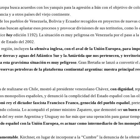
opa busca acuerdos con los yanquis para la agresión a Irán con el objetivo de col
cia y a otros países del viejo continente.
de los pueblos de Venezuela, Bolivia y Ecuador recogidos en proyectos de nuevas co
istas buscan aplastar esos procesos y provocar divisiones de sus territorios, como lo
dice
hoy
edición 1192). La situación es muy peligrosa en Venezuela por el paso a la
e de Estado del 2002.
a región, incluyen
la ofensiva inglesa, con el aval de la Unión Europea, para imp
tierras y aguas del Atlántico Sur y la Antártida que nos pertenecen, y territorios
a esta gravísima situación es muy peligroso
. Gran Bretaña se lanzó a convertir el
reservas petroleras de la plataforma continental argentina: nuestra principal re
de realizarse en Chile, mostró al presidente venezolano Chávez,
con dignidad
, r
 los monopolios españoles, y denunció la complicidad del Estado español con las ol
nó rey el dictador fascista Francisco Franco, genocida del pueblo español
, pret
endo colonia. Lo acompañó el primer ministro Zapatero, que demostró ser
un buen e
n
del rey entre Argentina y Uruguay no fue más que una operación para ganar tiemp
do español con la Unión Europea, es actuar como intermediario de los monopo
lamentable
. Kirchner, en lugar de incorporar a la “Cumbre” la denuncia de la ofensi