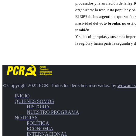
procesados y la anulación de la
ley 
organizarse la respuesta popular y pa
El 30% de los argentinos que votó a C
masividad del
voto bronka
, no está
también
.
Y si las oligarquías y sus amos impe
la región y harán parir la segunda y 
© Copyright 2025 PCR. Todos los derechos reservados. by
wewant s
INICIO
QUIENES SOMOS
HISTORIA
NUESTRO PROGRAMA
NOTICIAS
POLÍTICA
ECONOMÍA
INTERNACIONAL