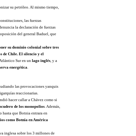
onizar su petróleo. Al mismo tiempo,
nstituciones, las fuerzas
 denuncia la declaración de fuerzas
 oposición del general Baduel, que
oner su dominio colonial sobre tres
 de Chile. El silencio y el
 Atlántico Sur en un
lago inglés
, y a
serva energética
.
epudiando las provocaciones yanquis
igarquías reaccionarias.
endió hacer callar a Chávez como si
scudero de los monopolios
. Además,
o hasta que Botnia entrara en
lios como Botnia en América
va inglesa sobre los 3 millones de