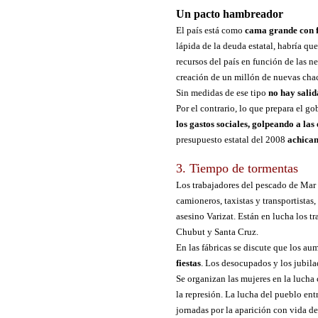
Un pacto hambreador
El país está como
cama grande con 
lápida de la deuda estatal, habría qu
recursos del país en función de las n
creación de un millón de nuevas chacra
Sin medidas de ese tipo
no hay salid
Por el contrario, lo que prepara el g
los gastos sociales, golpeando a las
presupuesto estatal del 2008
achican
3. Tiempo de tormentas
Los trabajadores del pescado de Mar 
camioneros, taxistas y transportistas
asesino Varizat. Están en lucha los tr
Chubut y Santa Cruz.
En las fábricas se discute que los au
fiestas
. Los desocupados y los jubil
Se organizan las mujeres en la lucha 
la represión. La lucha del pueblo en
jornadas por la aparición con vida de