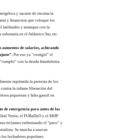
 energética y sacarse de encima la
aria y financiera que coloque los
l latifundio y arranque con la
 soberanía en el Atlántico Sur, etc.
os aumentos de salarios, achicando
ajuste”.
Por eso ya “corrigió” el
“cumplir” con la deuda fraudulenta.
lmente reprimida la protesta de los
 contra la infame liberación del
oleros piquetean y falta gasoil en
o de emergencia para antes de las
níbal Verón, el FUBaDyO y el MIJP.
r sus reclamos enfrentando el “paco” y
ntalista. Se marcha a nuevas
a los luchadores populares