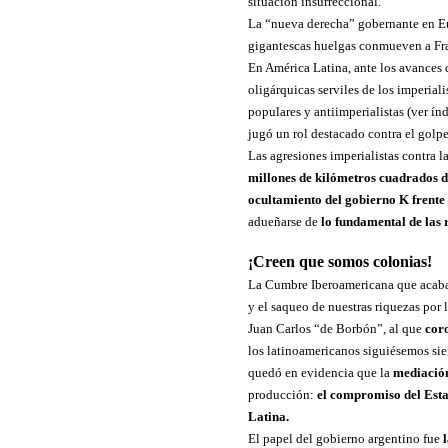
situación insurreccional.
La “nueva derecha” gobernante en Eur
gigantescas huelgas conmueven a Fran
En América Latina, ante los avances 
oligárquicas serviles de los imperial
populares y antiimperialistas (ver ín
jugó un rol destacado contra el golp
Las agresiones imperialistas contra l
millones de kilómetros cuadrados de 
ocultamiento del gobierno K frente 
adueñarse de
lo fundamental de las 
¡Creen que somos colonias!
La Cumbre Iberoamericana que acaba 
y el saqueo de nuestras riquezas por
Juan Carlos “de Borbón”, al que
coro
los latinoamericanos siguiésemos si
quedó en evidencia que la
mediació
producción:
el compromiso del Esta
Latina.
El papel del gobierno argentino fue