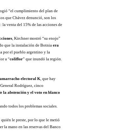
logió “el cumplimiento del plan de
lios que Chávez denunció, son los
: la venta del 15% de las acciones de
cciones
, Kirchner mostró “su enojo”
ado que la instalación de Botnia
era
 por el pueblo argentino y la
or a “
coliflor
” que inundó la región.
amarracho electoral K
, que hay
, General Rodríguez, cinco
e la abstención y el voto en blanco
vando todos los problemas sociales.
 quién le preste, por lo que le metió
er la mano en las reservas del Banco