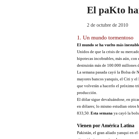
El paKto h
2 de octubre de 2010
1. Un mundo tormentoso
El mundo se ha vuelto más inestable
Unidos de que la crisis de su mercad
hipotecas incobrables, más aún, con 
destruirán más de 100.000 millones d
La semana pasada cayó la Bolsa de Nu
mayores bancos yanquis, el Citi y el
que volverán a hacerlo el próximo tr
producción.
El dólar sigue devaluándose, en pica
en dólares; lo mismo estudian otros b
833,50.
Esta semana
ya cayó la bols
Vienen por América Latina
Pakistán, el gran aliado yanqui en e