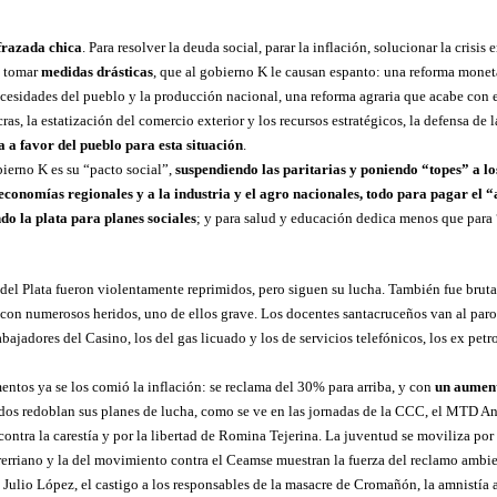
frazada chica
. Para resolver la deuda social, parar la inflación, solucionar la crisis
e tomar
medidas drásticas
, que al gobierno K le causan espanto: una reforma monet
ecesidades del pueblo y la producción nacional, una reforma agraria que acabe con e
s, la estatización del comercio exterior y los recursos estratégicos, la defensa de la
a a favor del pueblo para esta situación
.
obierno K es su “pacto social”,
suspendiendo las paritarias y poniendo “topes” a l
 economías regionales y a la industria y el agro nacionales, todo para pagar el “
do la plata para planes sociales
; y para salud y educación dedica menos que para 
del Plata fueron violentamente reprimidos, pero siguen su lucha. También fue bruta
, con numerosos heridos, uno de ellos grave. Los docentes santacruceños van al paro
abajadores del Casino, los del gas licuado y los de servicios telefónicos, los ex petr
mentos ya se los comió la inflación: se reclama del 30% para arriba, y con
un aument
ados redoblan sus planes de lucha, como se ve en las jornadas de la CCC, el MTD A
contra la carestía y por la libertad de Romina Tejerina. La juventud se moviliza po
trerriano y la del movimiento contra el Ceamse muestran la fuerza del reclamo ambie
 Julio López, el castigo a los responsables de la masacre de Cromañón, la amnistía 