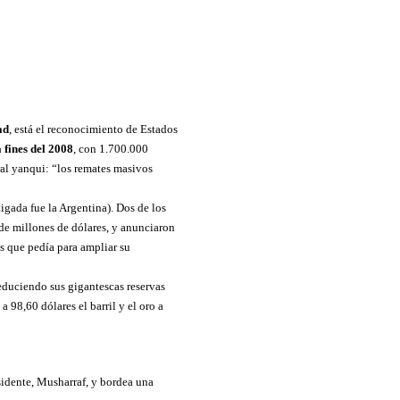
ad
, está el reconocimiento de Estados
 fines del 2008
, con 1.700.000
ral yanqui: “los remates masivos
igada fue la Argentina). Dos de los
de millones de dólares, y anunciaron
s que pedía para ampliar su
reduciendo sus gigantescas reservas
 98,60 dólares el barril y el oro a
sidente, Musharraf, y bordea una