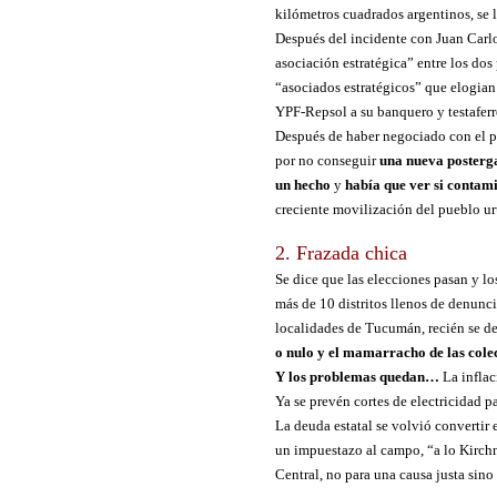
kilómetros cuadrados argentinos, se l
Después del incidente con Juan Carlo
asociación estratégica” entre los do
“asociados estratégicos” que elogian 
YPF-Repsol a su banquero y testaferr
Después de haber negociado con el 
por no conseguir
una nueva posterga
un hecho
y
había que ver si contam
creciente movilización del pueblo u
2. Frazada chica
Se dice que las elecciones pasan y l
más de 10 distritos llenos de denunc
localidades de Tucumán, recién se def
o nulo y el mamarracho de las cole
Y los problemas quedan…
La inflac
Ya se prevén cortes de electricidad pa
La deuda estatal se volvió convertir
un impuestazo al campo, “a lo Kirchn
Central, no para una causa justa sino 