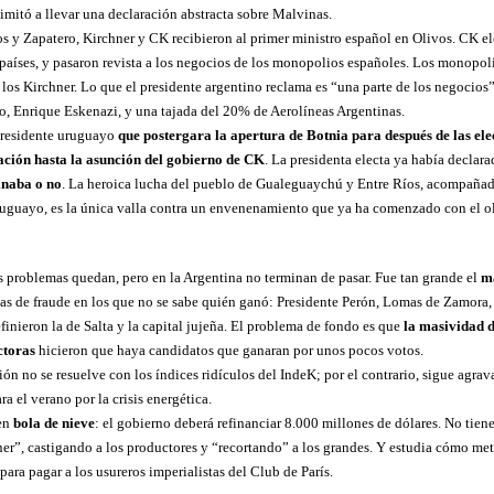
imitó a llevar una declaración abstracta sobre Malvinas.
s y Zapatero, Kirchner y CK recibieron al primer ministro español en Olivos. CK e
s países, y pasaron revista a los negocios de los monopolios españoles. Los monopo
los Kirchner. Lo que el presidente argentino reclama es “una parte de los negocios”
o, Enrique Eskenazi, y una tajada del 20% de Aerolíneas Argentinas.
presidente uruguayo
que postergara la apertura de Botnia para después de las ele
ción hasta la asunción del gobierno de CK
. La presidenta electa ya había declar
inaba o no
. La heroica lucha del pueblo de Gualeguaychú y Entre Ríos, acompañada
ruguayo, es la única valla contra un envenenamiento que ya ha comenzado con el ol
os problemas quedan, pero en la Argentina no terminan de pasar. Fue tan grande el
m
ias de fraude en los que no se sabe quién ganó: Presidente Perón, Lomas de Zamora
inieron la de Salta y la capital jujeña. El problema de fondo es que
la masividad d
ctoras
hicieron que haya candidatos que ganaran por unos pocos votos.
ión no se resuelve con los índices ridículos del IndeK; por el contrario, sigue agra
ra el verano por la crisis energética.
 en
bola de nieve
: el gobierno deberá refinanciar 8.000 millones de dólares. No tiene
er”, castigando a los productores y “recortando” a los grandes. Y estudia cómo met
para pagar a los usureros imperialistas del Club de París.