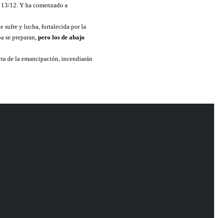
l 13/12. Y ha comenzado a
 sufre y lucha, fortalecida por la
ba se preparan,
pero los de abajo
rra de la emancipación, incendiarán