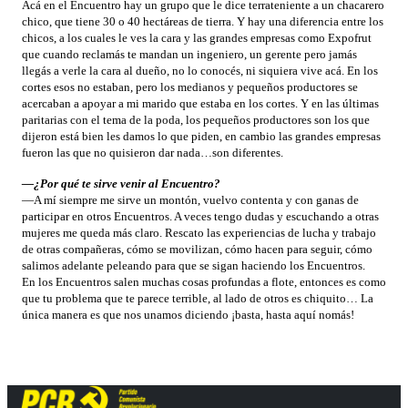
Acá en el Encuentro hay un grupo que le dice terrateniente a un chacarero
chico, que tiene 30 o 40 hectáreas de tierra. Y hay una diferencia entre los
chicos, a los cuales le ves la cara y las grandes empresas como Expofrut
que cuando reclamás te mandan un ingeniero, un gerente pero jamás
llegás a verle la cara al dueño, no lo conocés, ni siquiera vive acá. En los
cortes esos no estaban, pero los medianos y pequeños productores se
acercaban a apoyar a mi marido que estaba en los cortes. Y en las últimas
paritarias con el tema de la poda, los pequeños productores son los que
dijeron está bien les damos lo que piden, en cambio las grandes empresas
fueron las que no quisieron dar nada…son diferentes.
—¿Por qué te sirve venir al Encuentro?
—A mí siempre me sirve un montón, vuelvo contenta y con ganas de
participar en otros Encuentros. A veces tengo dudas y escuchando a otras
mujeres me queda más claro. Rescato las experiencias de lucha y trabajo
de otras compañeras, cómo se movilizan, cómo hacen para seguir, cómo
salimos adelante peleando para que se sigan haciendo los Encuentros.
En los Encuentros salen muchas cosas profundas a flote, entonces es como
que tu problema que te parece terrible, al lado de otros es chiquito… La
única manera es que nos unamos diciendo ¡basta, hasta aquí nomás!