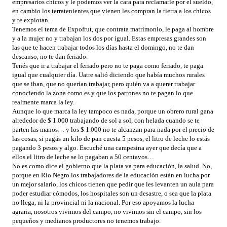
empresarios chicos y le podemos ver la cara para reclamarle por el sueldo,
en cambio los terratenientes que vienen les compran la tierra a los chicos
y te explotan.
Tenemos el tema de Expofrut, que contrata matrimonio, le paga al hombre
y a la mujer no y trabajan los dos por igual. Estas empresas grandes son
las que te hacen trabajar todos los días hasta el domingo, no te dan
descanso, no te dan feriado.
Tenés que ir a trabajar el feriado pero no te paga como feriado, te paga
igual que cualquier día. Uatre salió diciendo que había muchos rurales
que se iban, que no querían trabajar, pero quién va a querer trabajar
conociendo la zona como es y que los patrones no te pagan lo que
realmente marca la ley.
Aunque lo que marca la ley tampoco es nada, porque un obrero rural gana
alrededor de $ 1.000 trabajando de sol a sol, con helada cuando se te
parten las manos… y los $ 1.000 no te alcanzan para nada por el precio de
las cosas, si pagás un kilo de pan cuesta 5 pesos, el litro de leche lo estás
pagando 3 pesos y algo. Escuché una campesina ayer que decía que a
ellos el litro de leche se lo pagaban a 50 centavos…
No es como dice el gobierno que la plata va para educación, la salud. No,
porque en Río Negro los trabajadores de la educación están en lucha por
un mejor salario, los chicos tienen que pedir que les levanten un aula para
poder estudiar cómodos, los hospitales son un desastre, o sea que la plata
no llega, ni la provincial ni la nacional. Por eso apoyamos la lucha
agraria, nosotros vivimos del campo, no vivimos sin el campo, sin los
pequeños y medianos productores no tenemos trabajo.