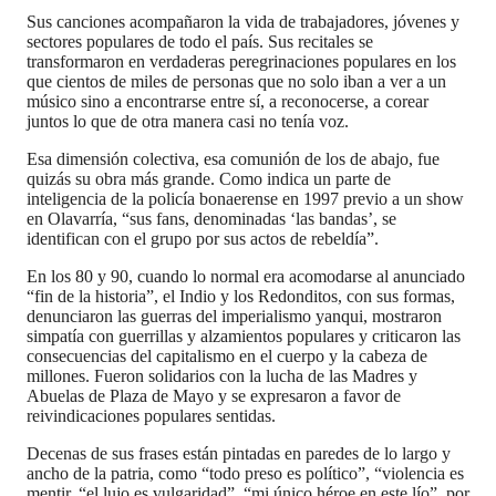
Sus canciones acompañaron la vida de trabajadores, jóvenes y
sectores populares de todo el país. Sus recitales se
transformaron en verdaderas peregrinaciones populares en los
que cientos de miles de personas que no solo iban a ver a un
músico sino a encontrarse entre sí, a reconocerse, a corear
juntos lo que de otra manera casi no tenía voz.
Esa dimensión colectiva, esa comunión de los de abajo, fue
quizás su obra más grande. Como indica un parte de
inteligencia de la policía bonaerense en 1997 previo a un show
en Olavarría, “sus fans, denominadas ‘las bandas’, se
identifican con el grupo por sus actos de rebeldía”.
En los 80 y 90, cuando lo normal era acomodarse al anunciado
“fin de la historia”, el Indio y los Redonditos, con sus formas,
denunciaron las guerras del imperialismo yanqui, mostraron
simpatía con guerrillas y alzamientos populares y criticaron las
consecuencias del capitalismo en el cuerpo y la cabeza de
millones. Fueron solidarios con la lucha de las Madres y
Abuelas de Plaza de Mayo y se expresaron a favor de
reivindicaciones populares sentidas.
Decenas de sus frases están pintadas en paredes de lo largo y
ancho de la patria, como “todo preso es político”, “violencia es
mentir, “el lujo es vulgaridad”, “mi único héroe en este lío”, por