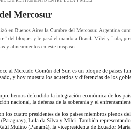
EL ENFRENTAMIENTO ENTRE LULA Y MILEI
del Mercosur
ealizó en Buenos Aires la Cumbre del Mercosur. Argentina cum
e” del bloque, y le pasó el mando a Brasil. Milei y Lula, pre
as y alineamientos en este traspaso.
oce al Mercado Común del Sur, es un bloque de países fu
sado, y hoy muestra los acuerdos y diferencias de los gobie
mpre hemos defendido la integración económica de los paí
ación nacional, la defensa de la soberanía y el enfrentamien
ron los cuatro presidentes de los países miembros plenos d
(Paraguay), Lula da Silva y Milei. También representando 
 Raúl Mulino (Panamá), la vicepresidenta de Ecuador María 