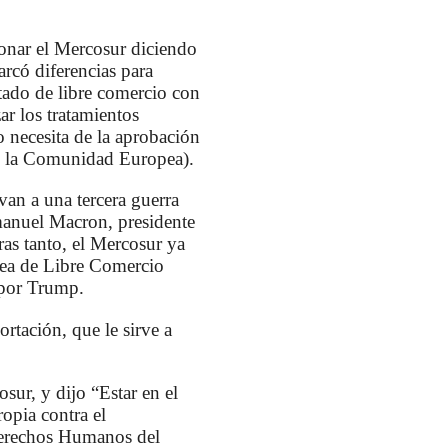
onar el Mercosur diciendo
rcó diferencias para
atado de libre comercio con
r los tratamientos
o necesita de la aprobación
an la Comunidad Europea).
evan a una tercera guerra
manuel Macron, presidente
as tanto, el Mercosur ya
pea de Libre Comercio
a por Trump.
rtación, que le sirve a
sur, y dijo “Estar en el
opia contra el
 Derechos Humanos del