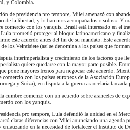
rú, y Colombia.
ación de presidencia pro tempore, Milei amenazó con aband
 de la libertad, y lo haremos acompañados o solos». Y ma
bre comercio con los yanquis. Brasil está interesado en el tr
ula prometió proteger al bloque latinoamericano y finaliza
firme este acuerdo antes del fin de su mandato. Este acuerd
de los Veintisiete (así se denomina a los países que form
sputa interimperialista y crecimiento de los factores que ll
perialista quiere quedarse con la mayor parte posible. Em
 que pone mayores frenos para negociar este acuerdo. Mientr
re comercio con los países europeos de la Asociación Euro
Noruega y Suiza), en disputa a la guerra arancelaria lanzad
 la cumbre comenzó con un acuerdo sobre aranceles de expo
cuerdo con los yanquis.
esidencia pro tempore, Lula defendió la unidad en el Merco
rcó claras diferencias con Milei anunciando una agenda pr
 enfatizando en la necesidad de fortalecer el Instituto de