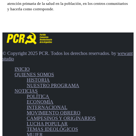
atención primaria de la salud en la población, en los centros comunitarios
y hacerla como corresponde.
© Copyright 2025 PCR. Todos los derechos reservados. by
wewant
studio
INICIO
QUIENES SOMOS
HISTORIA
NUESTRO PROGRAMA
NOTICIAS
POLÍTICA
ECONOMÍA
INTERNACIONAL
MOVIMIENTO OBRERO
CAMPESINOS Y ORIGINARIOS
LUCHA POPULAR
TEMAS IDEOLÓGICOS
MUJER