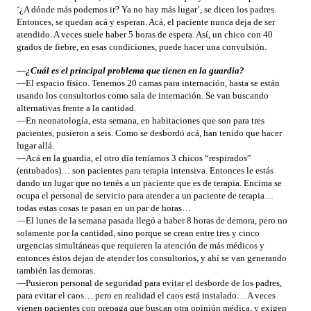
‘¿A dónde más podemos ir? Ya no hay más lugar’, se dicen los padres.
Entonces, se quedan acá y esperan. Acá, el paciente nunca deja de ser
atendido. A veces suele haber 5 horas de espera. Así, un chico con 40
grados de fiebre, en esas condiciones, puede hacer una convulsión.
—¿Cuál es el principal problema que tienen en la guardia?
—El espacio físico. Tenemos 20 camas para internación, hasta se están
usando los consultorios como sala de internación. Se van buscando
alternativas frente a la cantidad.
—En neonatología, esta semana, en habitaciones que son para tres
pacientes, pusieron a seis. Como se desbordó acá, han tenido que hacer
lugar allá.
—Acá en la guardia, el otro día teníamos 3 chicos “respirados”
(entubados)… son pacientes para terapia intensiva. Entonces le estás
dando un lugar que no tenés a un paciente que es de terapia. Encima se
ocupa el personal de servicio para atender a un paciente de terapia…
todas estas cosas te pasan en un par de horas…
—El lunes de la semana pasada llegó a haber 8 horas de demora, pero no
solamente por la cantidad, sino porque se crean entre tres y cinco
urgencias simultáneas que requieren la atención de más médicos y
entonces éstos dejan de atender los consultorios, y ahí se van generando
también las demoras.
—Pusieron personal de seguridad para evitar el desborde de los padres,
para evitar el caos… pero en realidad el caos está instalado… A veces
vienen pacientes con prepaga que buscan otra opinión médica, y exigen