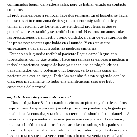
confirmados fueron derivados a salas, pero ya habían estado en contacto
con otros.
El problema empezó a ser local hace dos semanas. En el hospital se hacía
una separación como zona de riesgo a un sector asignado, donde ya
tenían el personal que los tenía que atender. El problema es que se
generalizó, se expandió y se perdió el control. Nosotros tomamos todas
las precauciones para nuestro propio cuidado, a partir de que supimos de
los primeros pacientes que había en el mundo. Y en este sector
empezamos a trabajar con todas las medidas sanitarias.
–Estando en la guardia recibís al paciente llegue como llegue, con
tuberculosis, con lo que tenga… Hace una semana se empezó a medicar a
todos los pacientes, porque de base ya tienen una patología, chicos
transplantados, con problemas oncológicos, ya lo asumís como un
paciente que está en riesgo. Todas las medidas fueron surgiendo con los
días, pero previamente no hubo una planificación, sino que hubo
conciencia del personal.
—¿Este desborde ya pasó otros años?
—Nos pasó ya hace 8 años cuando tuvimos un pico muy alto de cuadros
respiratorios. Lo que pasa es que esta gripe al ser pandémica, la gente por
miedo hace la consulta, y también eso termina desbordando al plantel… A
veces tenemos pacientes en espera que se van complejizando en horas,
mientras el médico está abocado en sacar las consultas; y los padres con
los niños, luego de haber recorrido 5 o 6 hospitales, llegan hasta acá para
llevarse una respuesta, a veces confirman lo que ya venían sospechando.