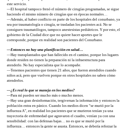
este servicio.
—El hospital tampoco frenó el número de cirugías programadas, se sigue
haciendo el mismo número de cirugías que en épocas normales…
—Además, al haber conflicto en parte de los hospitales del conurbano, ya
sea por traumatología o cirugía, se trasladan los pacientes acá. No se
consiguen traumatólogos, tampoco anestesistas pediátricos. Y por esto, el
gobierno de la Ciudad dice que no quiere hacer aportes que le
corresponde, porque en realidad son pacientes del Conurbano.
—Entonces no hay una planificación en salud…
—Hay transplantados que han fallecido en el camino, porque los lugares
donde residen no tienen la preparación ni la infraestructura para
atenderlo. No hay especialista que lo acompañe.
—Tenemos pacientes que tienen 21 años, que fueron atendidos cuando
niños acá, pero que vuelven porque en otros hospitales no saben cómo
atenderlos.
—¿Es real lo que se maneja en los medios?
—Para mí pueden ser mucho más o mucho menos.
—Hay una gran desinformación, tergiversan la información y entonces la
población entra en pánico. Cuando los medios dicen “se murió por la
influenza A”, en realidad los pacientes que se murieron tenían ya una
trayectoria de enfermedad que agravaron el cuadro, venían ya con una
sensibilidad: con las defensas bajas… no es que se murió por la
influenza… entonces la gente se asusta. Entonces, se debería reforzar la