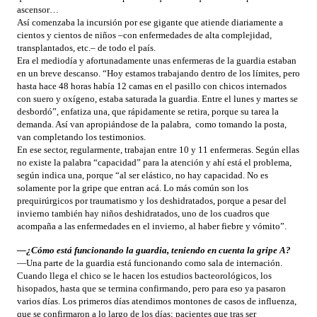
ascensor…
Así comenzaba la incursión por ese gigante que atiende diariamente a
cientos y cientos de niños –con enfermedades de alta complejidad,
transplantados, etc.– de todo el país.
Era el mediodía y afortunadamente unas enfermeras de la guardia estaban
en un breve descanso. “Hoy estamos trabajando dentro de los límites, pero
hasta hace 48 horas había 12 camas en el pasillo con chicos internados
con suero y oxígeno, estaba saturada la guardia. Entre el lunes y martes se
desbordó”, enfatiza una, que rápidamente se retira, porque su tarea la
demanda. Así van apropiándose de la palabra, como tomando la posta,
van completando los testimonios.
En ese sector, regularmente, trabajan entre 10 y 11 enfermeras. Según ellas
no existe la palabra “capacidad” para la atención y ahí está el problema,
según indica una, porque “al ser elástico, no hay capacidad. No es
solamente por la gripe que entran acá. Lo más común son los
prequirúrgicos por traumatismo y los deshidratados, porque a pesar del
invierno también hay niños deshidratados, uno de los cuadros que
acompaña a las enfermedades en el invierno, al haber fiebre y vómito”.
—¿Cómo está funcionando la guardia, teniendo en cuenta la gripe A?
—Una parte de la guardia está funcionando como sala de internación.
Cuando llega el chico se le hacen los estudios bacteorológicos, los
hisopados, hasta que se termina confirmando, pero para eso ya pasaron
varios días. Los primeros días atendimos montones de casos de influenza,
que se confirmaron a lo largo de los días; pacientes que tras ser