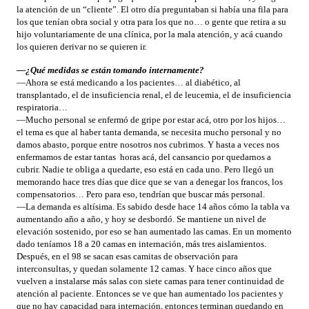
la atención de un “cliente”. El otro día preguntaban si había una fila para
los que tenían obra social y otra para los que no… o gente que retira a su
hijo voluntariamente de una clínica, por la mala atención, y acá cuando
los quieren derivar no se quieren ir.
—¿Qué medidas se están tomando internamente?
—Ahora se está medicando a los pacientes… al diabético, al
transplantado, el de insuficiencia renal, el de leucemia, el de insuficiencia
respiratoria…
—Mucho personal se enfermó de gripe por estar acá, otro por los hijos…
el tema es que al haber tanta demanda, se necesita mucho personal y no
damos abasto, porque entre nosotros nos cubrimos. Y hasta a veces nos
enfermamos de estar tantas horas acá, del cansancio por quedarnos a
cubrir. Nadie te obliga a quedarte, eso está en cada uno. Pero llegó un
memorando hace tres días que dice que se van a denegar los francos, los
compensatorios… Pero para eso, tendrían que buscar más personal.
—La demanda es altísima. Es sabido desde hace 14 años cómo la tabla va
aumentando año a año, y hoy se desbordó. Se mantiene un nivel de
elevación sostenido, por eso se han aumentado las camas. En un momento
dado teníamos 18 a 20 camas en internación, más tres aislamientos.
Después, en el 98 se sacan esas camitas de observación para
interconsultas, y quedan solamente 12 camas. Y hace cinco años que
vuelven a instalarse más salas con siete camas para tener continuidad de
atención al paciente. Entonces se ve que han aumentado los pacientes y
que no hay capacidad para internación, entonces terminan quedando en