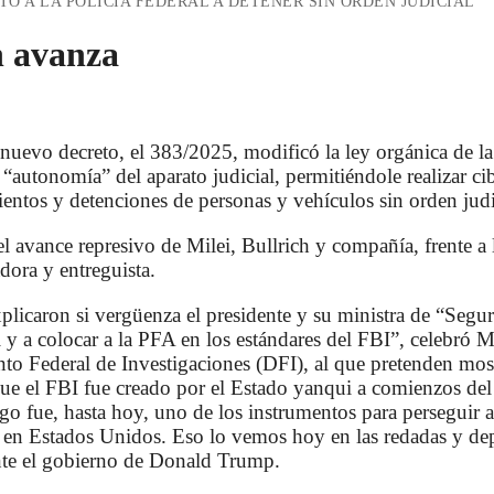
TO A LA POLICÍA FEDERAL A DETENER SIN ORDEN JUDICIAL
n avanza
nuevo decreto, el 383/2025, modificó la ley orgánica de la
“autonomía” del aparato judicial, permitiéndole realizar cibe
mientos y detenciones de personas y vehículos sin orden judi
l avance represivo de Milei, Bullrich y compañía, frente a l
dora y entreguista.
plicaron si vergüenza el presidente y su ministra de “Segu
l y a colocar a la PFA en los estándares del FBI”, celebró 
nto Federal de Investigaciones (DFI), al que pretenden mo
e el FBI fue creado por el Estado yanqui a comienzos del s
go fue, hasta hoy, uno de los instrumentos para perseguir 
r en Estados Unidos. Eso lo vemos hoy en las redadas y dep
nte el gobierno de Donald Trump.