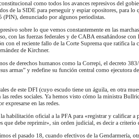
onstitucional como todos los avances represivos del gobier
dos de la SIDE para perseguir y espiar opositores, para lo
5 (PIN), denunciado por algunos periodistas.
presivo sobre lo que vemos constantemente en las marchas,
eso, con las fuerzas federales y de CABA ensañándose con l
 con el reciente fallo de la Corte Suprema que ratifica la
ernández de Kirchner.
s de derechos humanos como la Correpi, el decreto 383/2
sus armas” y redefine su función central como ejecutora de 
ales de este DFI (cuyo escudo tiene un águila, en otra mues
n las redes sociales. Ya hemos visto cómo la ministra Bullri
or expresarse en las redes.
a habilitación oficial a la PFA para «registrar y calificar a
 que debe reprimir», sin orden judicial, es decir a criterio 
imos el pasado 18, cuando efectivos de la Gendarmería, otra