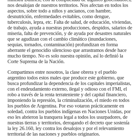
nos desalojan de nuestros territorios. Nos afectan en todos los
aspectos, sobre todo a niños y ancianos, con hambre,
desnutrición, enfermedades evitables, como dengue,
tuberculosis, lepra, etc. Falta de salud, de educación, viviendas,
de trabajo, ayuda a nuestras producciones, despidos, salarios de
miseria, falta de prevención, y de ayuda por desastres naturales
que se agudizan con el cambio climático (inundaciones,
sequias, tornados, contaminación) profundizan en forma
aberrante el genocidio silencioso que arrastramos desde hace
mucho tiempo. No es solo nuestra opinión, así lo definió la
Corte Suprema de la Nación.
Compartimos entre nosotros, la clase obrera y el pueblo
argentino todos estos males que produce este gobierno, que
busca profundizar la dependencia de los capitales imperialistas,
con el endeudamiento externo, ilegal y odioso con el FMI, el
robo a través de la renta terrateniente y del capital financiero,
imponiendo la represión, la criminalización, el miedo en todos
los pueblos de Argentina. Por eso votaron prácticamente en
soledad, contra los pueblos indígenas en Naciones Unidas, por
eso les abrieron la tranquera legal a todos los usurpadores, de
nuestras tierras y territorios, derogando el decreto que sostenía
la ley 26.160, ley contra los desalojos y por el relevamiento
territorial de las naciones y pueblos originarios.