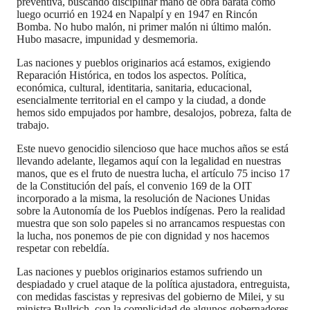
preventiva, buscando disciplinar mano de obra barata como
luego ocurrió en 1924 en Napalpí y en 1947 en Rincón
Bomba. No hubo malón, ni primer malón ni último malón.
Hubo masacre, impunidad y desmemoria.
Las naciones y pueblos originarios acá estamos, exigiendo
Reparación Histórica, en todos los aspectos. Política,
económica, cultural, identitaria, sanitaria, educacional,
esencialmente territorial en el campo y la ciudad, a donde
hemos sido empujados por hambre, desalojos, pobreza, falta de
trabajo.
Este nuevo genocidio silencioso que hace muchos años se está
llevando adelante, llegamos aquí con la legalidad en nuestras
manos, que es el fruto de nuestra lucha, el artículo 75 inciso 17
de la Constitución del país, el convenio 169 de la OIT
incorporado a la misma, la resolución de Naciones Unidas
sobre la Autonomía de los Pueblos indígenas. Pero la realidad
muestra que son solo papeles si no arrancamos respuestas con
la lucha, nos ponemos de pie con dignidad y nos hacemos
respetar con rebeldía.
Las naciones y pueblos originarios estamos sufriendo un
despiadado y cruel ataque de la política ajustadora, entreguista,
con medidas fascistas y represivas del gobierno de Milei, y su
ministra Bullrich, con la complicidad de algunos gobernadores,