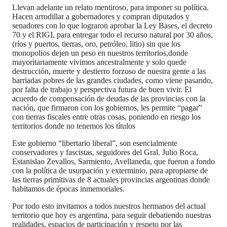
Llevan adelante un relato mentiroso, para imponer su política.
Hacen arrodillar a gobernadores y compran diputados y
senadores con lo que lograron aprobar la Ley Bases, el decreto
70 y el RIGI, para entregar todo el recurso natural por 30 años,
(ríos y puertos, tierras, oro, petróleo, litio) sin que los
monopolios dejen un peso en nuestros territorios,donde
mayoritariamente vivimos ancestralmente y solo quede
destrucción, muerte y destierro forzoso de nuestra gente a las
barriadas pobres de las grandes ciudades, como viene pasando,
por falta de trabajo y perspectiva futura de buen vivir. El
acuerdo de compensación de deudas de las provincias con la
nación, que firmaron con los gobiernos, les permite “pagar”
con tierras fiscales entre otras cosas, poniendo en riesgo los
territorios donde no tenemos los títulos
Este gobierno “libertario liberal”, son esencialmente
conservadores y fascistas, seguidores del Gral. Julio Roca,
Estanislao Zevallos, Sarmiento, Avellaneda, que fueron a fondo
con la política de usurpación y exterminio, para apropiarse de
las tierras primitivas de 8 actuales provincias argentinas donde
habitamos de épocas inmemoriales.
Por todo esto invitamos a todos nuestros hermanos del actual
territorio que hoy es argentina, para seguir debatiendo nuestras
realidades, espacios de participación y respeto por las