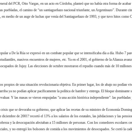
eneral del PCR, Otto Vargas, en un acto en Córdoba, planteó que no había otra forma de acabar 
las puebladas, el camino de “un santiagueñazo nacional triunfante, un Argentinazo”. Durante cinc
da, en medio de un auge de luchas que venía del Santiagueñazo de 1993, y que tuvo hitos como 
opular a De la Rúa se expresó en un combate popular que se intensificaba día a día. Hubo 7 par
estudiantiles, masivos encuentros de mujeres, etc. Ya en el 2001, el gobierno de la Alianza avan
cupados de Jujuy. Las elecciones de octubre mostraron el repudio cuando más de 10 millones 
os propios de una situación revolucionaria objetiva. En primer lugar, los de abajo no podían vi
 arriba ya no podían aplicar pacíficamente la política de hambre y entrega. El bloque dominante 
devaluar. Y las masas se vieron empujadas “a una acción histórica independiente”: las puebladas 
a crisis que se devoraba su gobierno, que aplicar las recetas de su ministro de Economía Doming
ciembre de 2001? recortó el 13% a los salarios de los estatales, las jubilaciones y las pension
 pobreza y la desocupación afectaban a 15 millones de personas. Con los comedores escolares ce
ociales, y no entregó los bolsones de comida a los movimientos de desocupados. Se cortó la ca