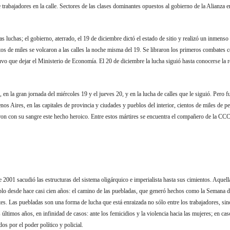
e trabajadores en la calle. Sectores de las clases dominantes opuestos al gobierno de la Alianz
 luchas; el gobierno, aterrado, el 19 de diciembre dictó el estado de sitio y realizó un inmenso
tos de miles se volcaron a las calles la noche misma del 19. Se libraron los primeros combates c
 tuvo que dejar el Ministerio de Economía. El 20 de diciembre la lucha siguió hasta conocerse la 
n la gran jornada del miércoles 19 y el jueves 20, y en la lucha de calles que le siguió. Pero f
nos Aires, en las capitales de provincia y ciudades y pueblos del interior, cientos de miles de 
on con su sangre este hecho heroico. Entre estos mártires se encuentra el compañero de la CC
 2001 sacudió las estructuras del sistema oligárquico e imperialista hasta sus cimientos. Aquel
lo desde hace casi cien años: el camino de las puebladas, que generó hechos como la Semana d
es. Las puebladas son una forma de lucha que está enraizada no sólo entre los trabajadores, sin
imos años, en infinidad de casos: ante los femicidios y la violencia hacia las mujeres; en casos
os por el poder político y policial.