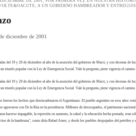
E DICIEMBRE DE 2001, POR PRIMERA VEZ EN NUESTRA HISTOR
VOLTE&OACUTE; A UN GOBIERNO HAMBREADOR Y ENTREGUIST
azo
 de diciembre de 2001
s del 19 y 20 de diciembre al año de la asunción del gobierno de Macri, y con decenas de lucha
an triunfo popular con la Ley de Emergencia Social. Vale la pregunta ¿tiene vigencia el camino 
s del 19 y 20 de diciembre al año de la asunción del gobierno de Macri, y con decenas de lucha
an triunfo popular con la Ley de Emergencia Social. Vale la pregunta ¿tiene vigencia el camino 
mo fueron los hechos que desencadenaron el Argentinazo. El pueblo argentino en esos años venía
se agravaron con De la Rúa en la presidencia. Millones de desocupados, el patrimonio nacional
hasta hacerse impagable, la represión en aumento, la salud y la educación hecha pomada, eran s
rrios de la hambruna”, como diría Rafael Amor, y desde los pueblos despojados del petróleo y el