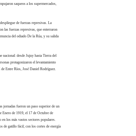
a empujaron saqueos a los supermercados,
 despliegue de fuerzas represivas. La
on las fuerzas represivas, que enterraron
renuncia del odiado De la Rúa, y su salida
ue nacional: desde Jujuy hasta Tierra del
personas protagonizaron el levantamiento
C de Entre Ríos, José Daniel Rodríguez.
las jornadas fueron un paso superior de un
e Enero de 1919, el 17 de Octubre de
o en los más vastos sectores populares.
 de gatillo fácil; con los cortes de energía