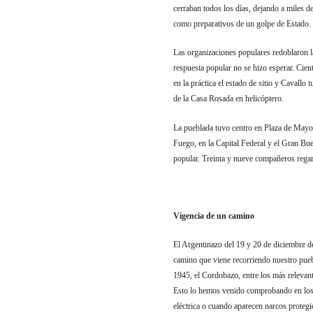
cerraban todos los días, dejando a miles d
como preparativos de un golpe de Estado.
Las organizaciones populares redoblaron las
respuesta popular no se hizo esperar. Cien
en la práctica el estado de sitio y Cavallo
de la Casa Rosada en helicóptero.
La pueblada tuvo centro en Plaza de Mayo, e
Fuego, en la Capital Federal y el Gran Bue
popular. Treinta y nueve compañeros regar
Vigencia de un camino
El Argentinazo del 19 y 20 de diciembre de
camino que viene recorriendo nuestro pueb
1945, el Cordobazo, entre los más relevant
Esto lo hemos venido comprobando en los últ
eléctrica o cuando aparecen narcos protegid