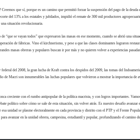
? Creemos que sí, porque es un camino que permitió forzar la suspensión del pago de la deuda 
recorte del 13% a los estatales y jubilados, impidió el remate de 300 mil productores agropecuari
 una situación revolucionaria.
o de “que se vayan todos” que expresaron las masas en ese momento, cuando se abrió una situaci
eración de fábricas. Vino el kirchnerismo, y pese a que las clases dominantes lograron restaura
 “grandes masas obreras y populares buscan ir por más y no quieren volver a experiencias pasad
y federal del 2008, la gran lucha de Kraft contra los despidos del 2009, las tomas del Indoame
ño de Macri son innumerables las luchas populares que volvieron a mostrar la importancia de av
onca creciente con el rumbo antipopular de la política macrista, y con logros importantes. Vam
bate político sobre cómo se sale de esta situación, sin volver atrás. Es nuestro desafío avanzar e
e esa unidad se plasme electoralmente en cada provincia y distrito con el PTP y el Frente Popul
 para avanzar en la unidad obrera, campesina, estudiantil y popular, profundizando el camino d