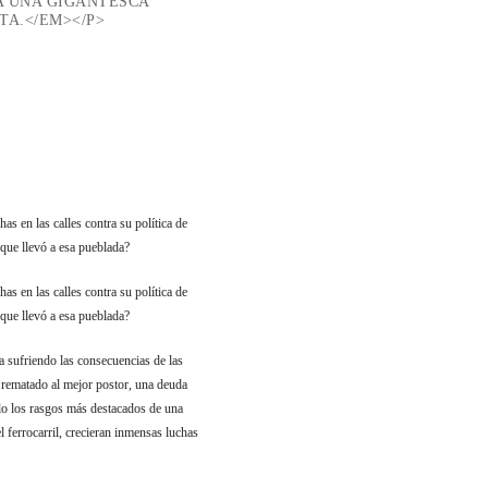
IA UNA GIGANTESCA
A.</EM></P>
s en las calles contra su política de
que llevó a esa pueblada?
s en las calles contra su política de
que llevó a esa pueblada?
 sufriendo las consecuencias de las
 rematado al mejor postor, una deuda
ólo los rasgos más destacados de una
 ferrocarril, crecieran inmensas luchas