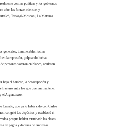
realmente con las políticas y los gobiernos
o años las fuerzas clasistas y
Cutralcó, Tartagal–Mosconi, La Matanza.
os generales, innumerables luchas
zó en la represión, golpeando luchas
de personas votaron en blanco, anularon
vir bajo el hambre, la desocupación y
se fracturó entre los que querían mantener
y el Argentinazo.
o Cavallo, que ya lo había sido con Carlos
es; congeló los depósitos y estableció el
rrados porque habían terminado las clases,
dena de pagos y decenas de empresas