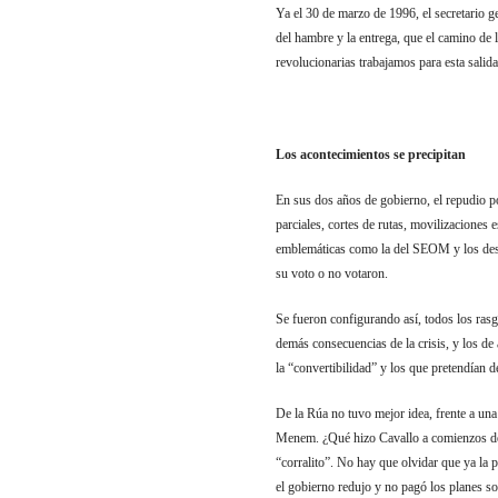
Ya el 30 de marzo de 1996, el secretario g
del hambre y la entrega, que el camino de 
revolucionarias trabajamos para esta sali
Los acontecimientos se precipitan
En sus dos años de gobierno, el repudio p
parciales, cortes de rutas, movilizaciones 
emblemáticas como la del SEOM y los deso
su voto o no votaron.
Se fueron configurando así, todos los rasg
demás consecuencias de la crisis, y los de
la “convertibilidad” y los que pretendían 
De la Rúa no tuvo mejor idea, frente a un
Menem. ¿Qué hizo Cavallo a comienzos de di
“corralito”. No hay que olvidar que ya la
el gobierno redujo y no pagó los planes s