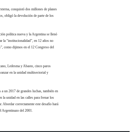
externa, conquistó dos millones de planes
os, obligó la devolución de parte de los
ón política nueva y la Argentina se llenó
r la “institucionalidad”, en 12 años no
as”, como dijimos en el 12 Congreso del
ricano, Ledesma y Abasto, cinco paros
anzar en la unidad multisectorial y
os a un 2017 de grandes luchas, también en
n la unidad en las calles para frenar los
ar. Abordar correctamente este desafío hará
el Argentinazo del 2001.