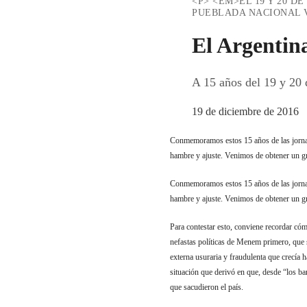
<P> <EM>EL 19 Y 20 D
PUEBLADA NACIONAL 
El Argentin
A 15 años del 19 y 20
19 de diciembre de 2016
Conmemoramos estos 15 años de las jornada
hambre y ajuste. Venimos de obtener un gr
Conmemoramos estos 15 años de las jornada
hambre y ajuste. Venimos de obtener un gr
Para contestar esto, conviene recordar có
nefastas políticas de Menem primero, que 
externa usuraria y fraudulenta que crecía 
situación que derivó en que, desde “los ba
que sacudieron el país.