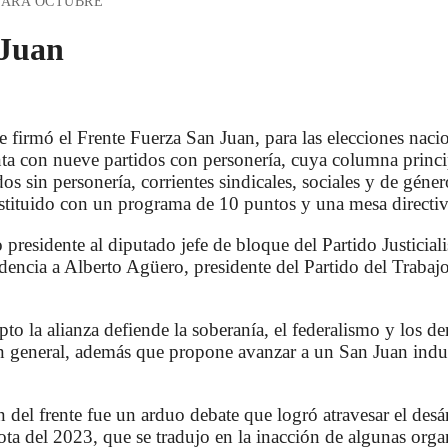
PARA OCTUBRE
 Juan
e firmó el Frente Fuerza San Juan, para las elecciones naci
ta con nueve partidos con personería, cuya columna princip
dos sin personería, corrientes sindicales, sociales y de gén
nstituido con un programa de 10 puntos y una mesa directiv
residente al diputado jefe de bloque del Partido Justicial
encia a Alberto Agüero, presidente del Partido del Trabajo
to la alianza defiende la soberanía, el federalismo y los d
en general, además que propone avanzar a un San Juan indu
n del frente fue un arduo debate que logró atravesar el d
rota del 2023, que se tradujo en la inacción de algunas org