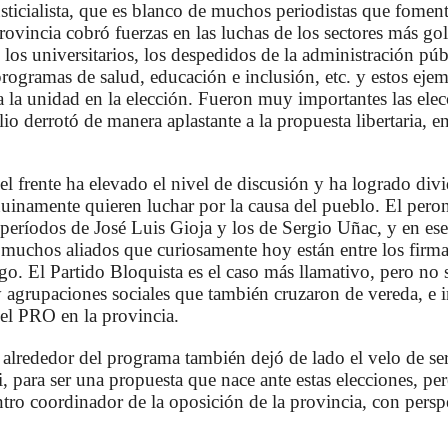
usticialista, que es blanco de muchos periodistas que fomen
ovincia cobró fuerzas en las luchas de los sectores más gol
 los universitarios, los despedidos de la administración púb
 programas de salud, educación e inclusión, etc. y estos ejem
la unidad en la elección. Fueron muy importantes las elecc
 derrotó de manera aplastante a la propuesta libertaria, en 
el frente ha elevado el nivel de discusión y ha logrado divi
nuinamente quieren luchar por la causa del pueblo. El per
 períodos de José Luis Gioja y los de Sergio Uñac, y en ese
e muchos aliados que curiosamente hoy están entre los firman
o. El Partido Bloquista es el caso más llamativo, pero no 
y agrupaciones sociales que también cruzaron de vereda, e 
el PRO en la provincia.
 alrededor del programa también dejó de lado el velo de se
 para ser una propuesta que nace ante estas elecciones, per
tro coordinador de la oposición de la provincia, con perspe