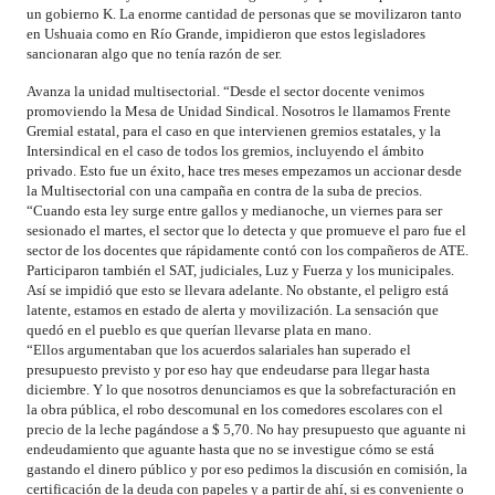
un gobierno K. La enorme cantidad de personas que se movilizaron tanto
en Ushuaia como en Río Grande, impidieron que estos legisladores
sancionaran algo que no tenía razón de ser.
Avanza la unidad multisectorial. “Desde el sector docente venimos
promoviendo la Mesa de Unidad Sindical. Nosotros le llamamos Frente
Gremial estatal, para el caso en que intervienen gremios estatales, y la
Intersindical en el caso de todos los gremios, incluyendo el ámbito
privado. Esto fue un éxito, hace tres meses empezamos un accionar desde
la Multisectorial con una campaña en contra de la suba de precios.
“Cuando esta ley surge entre gallos y medianoche, un viernes para ser
sesionado el martes, el sector que lo detecta y que promueve el paro fue el
sector de los docentes que rápidamente contó con los compañeros de ATE.
Participaron también el SAT, judiciales, Luz y Fuerza y los municipales.
Así se impidió que esto se llevara adelante. No obstante, el peligro está
latente, estamos en estado de alerta y movilización. La sensación que
quedó en el pueblo es que querían llevarse plata en mano.
“Ellos argumentaban que los acuerdos salariales han superado el
presupuesto previsto y por eso hay que endeudarse para llegar hasta
diciembre. Y lo que nosotros denunciamos es que la sobrefacturación en
la obra pública, el robo descomunal en los comedores escolares con el
precio de la leche pagándose a $ 5,70. No hay presupuesto que aguante ni
endeudamiento que aguante hasta que no se investigue cómo se está
gastando el dinero público y por eso pedimos la discusión en comisión, la
certificación de la deuda con papeles y a partir de ahí, si es conveniente o