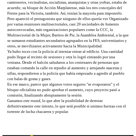
camioneros, vecinalistas, socialistas, anarquistas y otras yerbas, estaba de
acuerdo; su bloque de Acción Marplatense, más los tres concejales del
Frente para la Victoria, también. Así, tenían la mayoría para imponerlo.
Pero apareció el protagonista que ninguno de ellos quería ver. Organizado
por varias reuniones multisectoriales, casi 20 sociedades de fomento
autoconvocadas, más organizaciones populares como la CCC, la
Multisectorial de la Mujer, Barrios de Pie, la Asamblea Ambiental, a la que
se sumaron estudiantes secundarios agrupados en la FES, universitarios y
otros, se movilizaron activamente hacia la Municipalidad.
Ya hubo roces con la policía al intentar entrar al edificio. Una cantidad
pudo llegar al recinto de sesiones y otra lo logró entrando por una
ventana. Desde el balcón saludaron a los centenares de personas que
estaban cortando la calle en repudio al aumento y arrojando macetas y
sillas, respondieron a la policía que había empezado a agredir al pueblo
con balas de goma y gases.
En ese marco, parece que algunos votos seguros "se evaporaron" y el
bloque oficialista no pudo aprobar el aumento, cuyo proyecto pasó a
comisión, finalizando abruptamente la sesión.
Ganamos este round, lo que abre la posibilidad de derrotar
definitivamente este intento, lo que será posible si unimos fuerzas con el
torrente de lucha chacarera y popular.