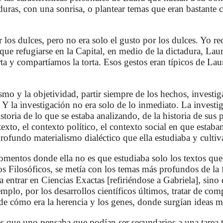
 duras, con una sonrisa, o plantear temas que eran bastante c
r los dulces, pero no era solo el gusto por los dulces. Yo 
e refugiarse en la Capital, en medio de la dictadura, Laura
ta y compartíamos la torta. Esos gestos eran típicos de Lau
ismo y la objetividad, partir siempre de los hechos, investi
 Y la investigación no era solo de lo inmediato. La invest
istoria de lo que se estaba analizando, de la historia de sus
texto, el contexto político, el contexto social en que estaba
rofundo materialismo dialéctico que ella estudiaba y culti
mentos donde ella no es que estudiaba solo los textos que
 Filosóficos, se metía con los temas más profundos de la f
a entrar en Ciencias Exactas [refiriéndose a Gabriela], sino
mplo, por los desarrollos científicos últimos, tratar de co
de cómo era la herencia y los genes, donde surgían ideas m
 que uno pensaba que podían ser secundarios a una tarea 