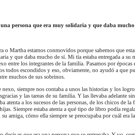
 una persona que era muy solidaria y que daba mucho 
ra o Martha estamos conmovidos porque sabemos que esta
aria y que daba mucho de sí. Mi tía estaba entregada a su 
xo entre los integrantes de la familia. Pasamos por époc
amos todos escondidos y eso, obviamente, no ayudó a que 
entre muchos de sus sobrinos.
nexo, siempre nos contaba a unos las historias y los logro
gracias y las tareas de su familia. Y las llevaba adelante s
ba atenta a los sucesos de las personas, de los chicos de la
jas. Siempre estaba atenta a qué tipo de libro podía regalar
u amiga, cómo ella siempre se preocupaba por cuál era la
ero decir es que era una persona que se entregaba. Y yo, c