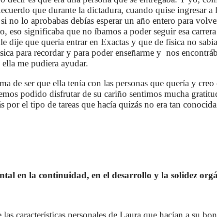
Recuerdo que durante la dictadura, cuando quise ingresar a l
si no lo aprobabas debías esperar un año entero para volver
, eso significaba que no íbamos a poder seguir esa carrera 
le dije que quería entrar en Exactas y que de física no sabía
física para recordar y para poder enseñarme y nos encontrá
 ella me pudiera ayudar.
rma de ser que ella tenía con las personas que quería y creo
emos podido disfrutar de su cariño sentimos mucha gratit
 por el tipo de tareas que hacía quizás no era tan conocida
al en la continuidad, en el desarrollo y la solidez org
e las características personales de Laura que hacían a su b