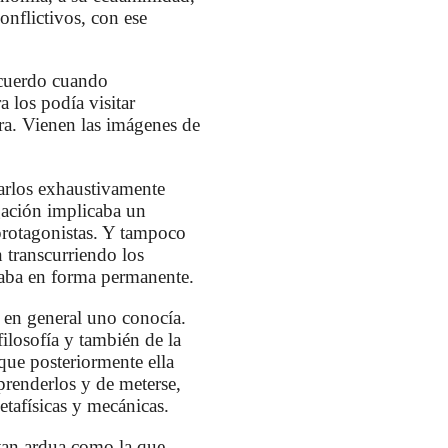
onflictivos, con ese
recuerdo cuando
 los podía visitar
ra. Vienen las imágenes de
garlos exhaustivamente
igación implicaba un
 protagonistas. Y tampoco
n transcurriendo los
vaba en forma permanente.
 en general uno conocía.
ilosofía y también de la
 que posteriormente ella
mprenderlos y de meterse,
etafísicas y mecánicas.
tan ardua como la que