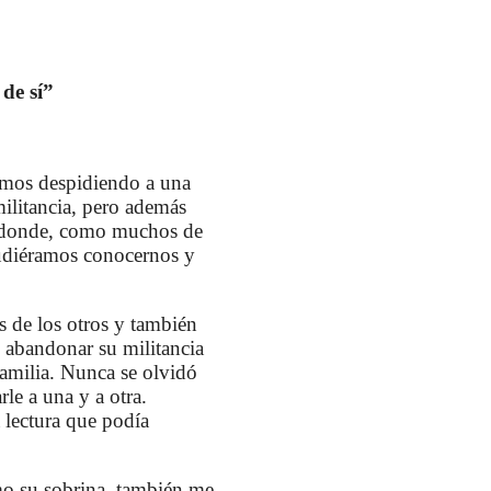
de sí”
mos despidiendo a una
militancia, pero además
as donde, como muchos de
pudiéramos conocernos y
s de los otros y también
in abandonar su militancia
 familia. Nunca se olvidó
le a una y a otra.
 lectura que podía
omo su sobrina, también me