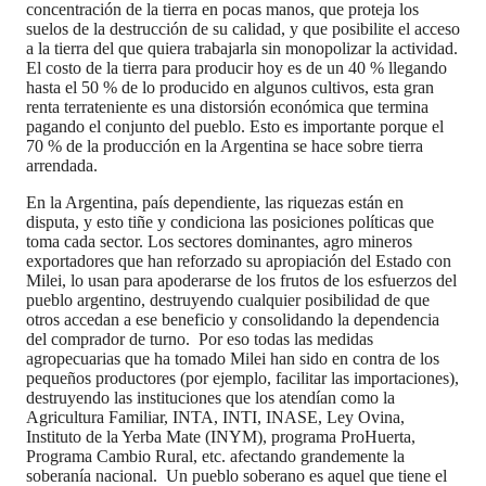
concentración de la tierra en pocas manos, que proteja los
suelos de la destrucción de su calidad, y que posibilite el acceso
a la tierra del que quiera trabajarla sin monopolizar la actividad.
El costo de la tierra para producir hoy es de un 40 % llegando
hasta el 50 % de lo producido en algunos cultivos, esta gran
renta terrateniente es una distorsión económica que termina
pagando el conjunto del pueblo. Esto es importante porque el
70 % de la producción en la Argentina se hace sobre tierra
arrendada.
En la Argentina, país dependiente, las riquezas están en
disputa, y esto tiñe y condiciona las posiciones políticas que
toma cada sector. Los sectores dominantes, agro mineros
exportadores que han reforzado su apropiación del Estado con
Milei, lo usan para apoderarse de los frutos de los esfuerzos del
pueblo argentino, destruyendo cualquier posibilidad de que
otros accedan a ese beneficio y consolidando la dependencia
del comprador de turno. Por eso todas las medidas
agropecuarias que ha tomado Milei han sido en contra de los
pequeños productores (por ejemplo, facilitar las importaciones),
destruyendo las instituciones que los atendían como la
Agricultura Familiar, INTA, INTI, INASE, Ley Ovina,
Instituto de la Yerba Mate (INYM), programa ProHuerta,
Programa Cambio Rural, etc. afectando grandemente la
soberanía nacional. Un pueblo soberano es aquel que tiene el