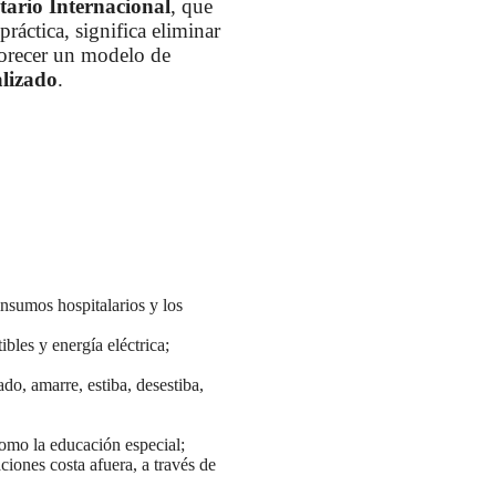
tario Internacional
, que
ráctica, significa eliminar
avorecer un modelo de
alizado
.
insumos hospitalarios y los
bles y energía eléctrica;
do, amarre, estiba, desestiba,
como la educación especial;
ciones costa afuera, a través de