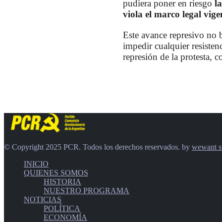
pudiera poner en riesgo
l
viola el marco legal vige
Este avance represivo no 
impedir cualquier resisten
represión de la protesta, 
© Copyright 2025 PCR. Todos los derechos reservados. by
wewant s
INICIO
QUIENES SOMOS
HISTORIA
NUESTRO PROGRAMA
NOTICIAS
POLÍTICA
ECONOMÍA