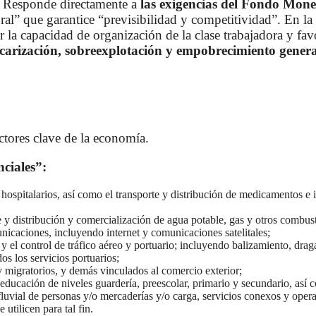
. Responde directamente a
las exigencias del Fondo Mone
al” que garantice “previsibilidad y competitividad”. En la p
ar la capacidad de organización de la clase trabajadora y f
ecarización, sobreexplotación y empobrecimiento gener
tores clave de la economía.
nciales”:
y hospitalarios, así como el transporte y distribución de medicamentos e 
 y distribución y comercialización de agua potable, gas y otros combusti
nicaciones, incluyendo internet y comunicaciones satelitales;
y el control de tráfico aéreo y portuario; incluyendo balizamiento, draga
s los servicios portuarios;
 migratorios, y demás vinculados al comercio exterior;
ducación de niveles guardería, preescolar, primario y secundario, así 
fluvial de personas y/o mercaderías y/o carga, servicios conexos y opera
 utilicen para tal fin.