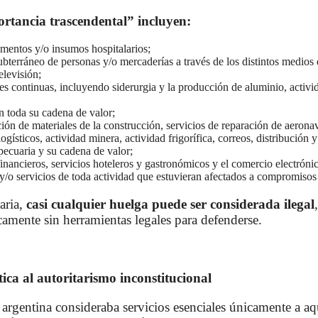
ortancia trascendental” incluyen:
entos y/o insumos hospitalarios;
subterráneo de personas y/o mercaderías a través de los distintos medios q
elevisión;
les continuas, incluyendo siderurgia y la producción de aluminio, activi
en toda su cadena de valor;
ión de materiales de la construcción, servicios de reparación de aeronav
logísticos, actividad minera, actividad frigorífica, correos, distribución
pecuaria y su cadena de valor;
financieros, servicios hoteleros y gastronómicos y el comercio electróni
y/o servicios de toda actividad que estuvieran afectados a compromisos
aria,
casi cualquier huelga puede ser considerada ilegal
amente sin herramientas legales para defenderse.
ica al autoritarismo inconstitucional
n argentina consideraba servicios esenciales únicamente a a