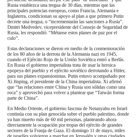
Rusia establezca una tregua de 30 días, mientras que las
principales potencias europeas, como Francia, Alemania e
Inglaterra, condicionan su apoyo al plan a que primero Putin
decrete una tregua, o “incrementarán las sanciones a Rusia”.
Dmitri Medvedev, vicepresidente del Consejo de Seguridad de
Rusia, les respondió: “Métanse estos planes de paz por el
culo”.
Estas declaraciones se dieron en medio de la conmemoración
de los 80 años de la derrota de la Alemania nazi en 1945,
cuando el Ejército Rojo de la Unión Soviética entró a Berlín.
En Rusia el gobierno imperialista trata de usar la heroica
epopeya del pueblo y el ejército soviético derrotando a Hitler,
para sus planes expansionistas. Putin estuvo acompañado por
Xi Jinping, el presidente de la China imperialista. Xi afirmó
que “las relaciones entre China y Rusia son sólidas como una
roca” y aprovechó para volver a plantear que “Taiwán forma
parte de China”.
En Medio Oriente, el gobierno fascista de Netanyahu en Israel
continúa con su plan genocida sobre el pueblo palestino, donde
ya han muerto más de 60 mil personas, planteando ahora
directamente la ocupación por tropas del ejército de grandes
sectores de la Franja de Gaza. El domingo 11 de mayo, miles
de israelíes volvieron a marchar en Jerusalén y otras ciudades