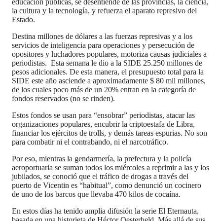
educación públicas, se desentiende de las provincias, la ciencia,
la cultura y la tecnología, y refuerza el aparato represivo del
Estado.
Destina millones de dólares a las fuerzas represivas y a los
servicios de inteligencia para operaciones y persecución de
opositores y luchadores populares, motoriza causas judiciales a
periodistas. Esta semana le dio a la SIDE 25.250 millones de
pesos adicionales. De esta manera, el presupuesto total para la
SIDE este año asciende a aproximadamente $ 80 mil millones,
de los cuales poco más de un 20% entran en la categoría de
fondos reservados (no se rinden).
Estos fondos se usan para “ensobrar” periodistas, atacar las
organizaciones populares, encubrir la criptoestafa de Libra,
financiar los ejércitos de trolls, y demás tareas espurias. No son
para combatir ni el contrabando, ni el narcotráfico.
Por eso, mientras la gendarmería, la prefectura y la policía
aeroportuaria se suman todos los miércoles a reprimir a las y los
jubilados, se conoció que el tráfico de drogas a través del
puerto de Vicentin es “habitual”, como denunció un cocinero
de uno de los barcos que llevaba 470 kilos de cocaína.
En estos días ha tenido amplia difusión la serie El Eternauta,
basada en una historieta de Héctor Oesterheld. Más allá de sus