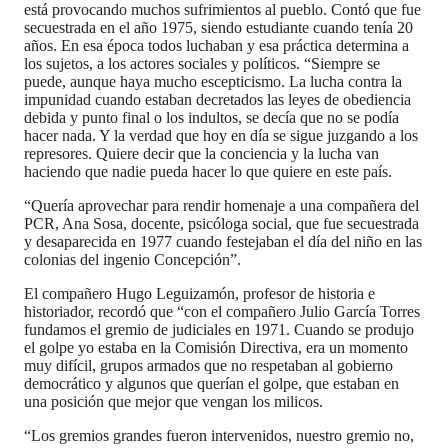
está provocando muchos sufrimientos al pueblo. Contó que fue
secuestrada en el año 1975, siendo estudiante cuando tenía 20
años. En esa época todos luchaban y esa práctica determina a
los sujetos, a los actores sociales y políticos. “Siempre se
puede, aunque haya mucho escepticismo. La lucha contra la
impunidad cuando estaban decretados las leyes de obediencia
debida y punto final o los indultos, se decía que no se podía
hacer nada. Y la verdad que hoy en día se sigue juzgando a los
represores. Quiere decir que la conciencia y la lucha van
haciendo que nadie pueda hacer lo que quiere en este país.
“Quería aprovechar para rendir homenaje a una compañera del
PCR, Ana Sosa, docente, psicóloga social, que fue secuestrada
y desaparecida en 1977 cuando festejaban el día del niño en las
colonias del ingenio Concepción”.
El compañero Hugo Leguizamón, profesor de historia e
historiador, recordó que “con el compañero Julio García Torres
fundamos el gremio de judiciales en 1971. Cuando se produjo
el golpe yo estaba en la Comisión Directiva, era un momento
muy difícil, grupos armados que no respetaban al gobierno
democrático y algunos que querían el golpe, que estaban en
una posición que mejor que vengan los milicos.
“Los gremios grandes fueron intervenidos, nuestro gremio no,