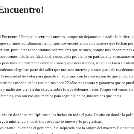
 Encuentro!
al Encuentro? Porque lo sentimos nuestro, porque no dejamos que nadie lo utilice, 
lo que sufrimos cotidianamente, porque nos encontramos con mujeres que luchan por
anizan, porque nos encontramos con mujeres que se unen, porque nos encontramos
conocemos más la realidad, analizamos cada problema en particular y avanzamos en
os podemos concentrar en cómo vivimos y qué necesitamos, sin que la tarea cotidian
podemos elegir ser parte del taller que más nos interesa y somos parte de esa democ
n la necesidad de votar para ganarle a nadie sino con la convicción de que el debat
venimos usando en los encuentros hace 22 años nos aporta y garantiza que se pued
 y nadie nos viene a dar cátedra sobre lo que debemos hacer. Porque volvemos a nu
ferentes, con nuevos argumentos para seguir la pelea, más unidas que antes.
año en donde se multiplicaron las luchas en todo el país. Un año en donde la polít
seguir mintiendo y mostrándose como lo nuevo y lo progresista.
ue tanto levantaba el gobierno, fue salpicada por la sangre del maestro Fuentealba;