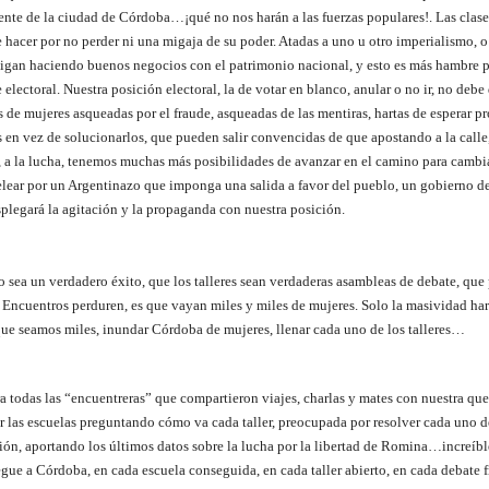
ente de la ciudad de Córdoba…¡qué no nos harán a las fuerzas populares!. Las clase
 hacer por no perder ni una migaja de su poder. Atadas a uno u otro imperialismo, o t
igan haciendo buenos negocios con el patrimonio nacional, y esto es más hambre p
electoral. Nuestra posición electoral, la de votar en blanco, anular o no ir, no debe 
s de mujeres asqueadas por el fraude, asqueadas de las mentiras, hartas de esperar
en vez de solucionarlos, que pueden salir convencidas de que apostando a la calle,
 a la lucha, tenemos muchas más posibilidades de avanzar en el camino para cambia
lear por un Argentinazo que imponga una salida a favor del pueblo, un gobierno de
splegará la agitación y la propaganda con nuestra posición.
o sea un verdadero éxito, que los talleres sean verdaderas asambleas de debate, qu
s Encuentros perduren, es que vayan miles y miles de mujeres. Solo la masividad ha
 que seamos miles, inundar Córdoba de mujeres, llenar cada uno de los talleres…
a todas las “encuentreras” que compartieron viajes, charlas y mates con nuestra qu
por las escuelas preguntando cómo va cada taller, preocupada por resolver cada uno 
ón, aportando los últimos datos sobre la lucha por la libertad de Romina…increíbl
egue a Córdoba, en cada escuela conseguida, en cada taller abierto, en cada debate f