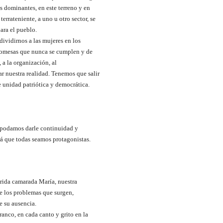
s dominantes, en este terreno y en
errateniente, a uno u otro sector, se
ara el pueblo.
dividirnos a las mujeres en los
 promesas que nunca se cumplen y de
 a la organización, al
r nuestra realidad. Tenemos que salir
 unidad patriótica y democrática.
e podamos darle continuidad y
rá que todas seamos protagonistas.
erida camarada María, nuestra
de los problemas que surgen,
e su ausencia.
ranco, en cada canto y grito en la