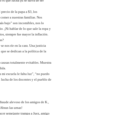
 el que lucha (si se salva de ser
 precio de la papa a $3, los
comer a nuestras familias. Nos
ás bajo” son incomibles, nos lo
. ¡Ni hablar de lo que sale la ropa y
ios, siempre fue mayor la inflación.
as?
e nos ríe en la cara. Una justicia
 que se dedican a la política de la
s causas totalmente evitables. Muestra
dida.
a mi escuela le falta luz”, “no puedo
a lucha de los docentes y el pueblo de
 fraude alevoso de los amigos de K.,
¡Abran las urnas!
acer semejante trampa a Juez, amigo