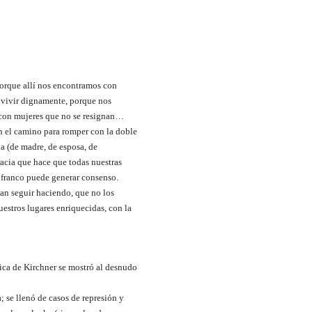
porque allí nos encontramos con
 vivir dignamente, porque nos
 con mujeres que no se resignan…
 el camino para romper con la doble
a (de madre, de esposa, de
racia que hace que todas nuestras
e franco puede generar consenso.
an seguir haciendo, que no los
estros lugares enriquecidas, con la
ica de Kirchner se mostró al desnudo
 se llenó de casos de represión y