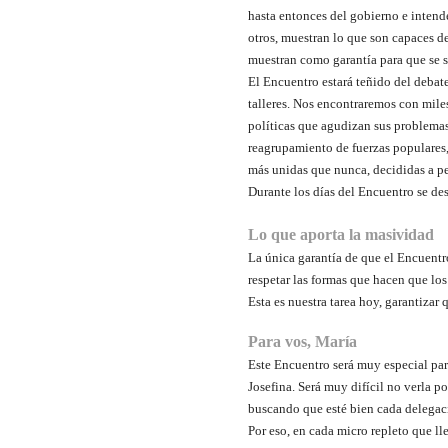
hasta entonces del gobierno e intend
otros, muestran lo que son capaces de
muestran como garantía para que se s
El Encuentro estará teñido del debate 
talleres. Nos encontraremos con mile
políticas que agudizan sus problemas 
reagrupamiento de fuerzas populares,
más unidas que nunca, decididas a pe
Durante los días del Encuentro se de
Lo que aporta la masividad
La única garantía de que el Encuentr
respetar las formas que hacen que lo
Esta es nuestra tarea hoy, garantizar
Para vos, María
Este Encuentro será muy especial par
Josefina. Será muy difícil no verla 
buscando que esté bien cada delegaci
Por eso, en cada micro repleto que ll