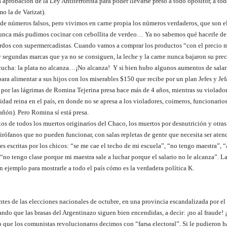
 aprobación de la Ley Antiterrorista para poder llevarse preso a todo opositor, a todo
o la de Varizat).
 de números falsos, pero vivimos en carne propia los números verdaderos, que son el
 Nunca más pudimos cocinar con cebollita de verdeo… Ya no sabemos qué hacerle de 
dos con supermercadistas. Cuando vamos a comprar los productos “con el precio m
segundas marcas que ya no se consiguen, la leche y la carne nunca bajaron su precio
 escucha: la plata no alcanza…¡No alcanza! Y si bien hubo algunos aumentos de salar
 alimentar a sus hijos con los miserables $150 que recibe por un plan Jefes y Jef
 por las lágrimas de Romina Tejerina presa hace más de 4 años, mientras su violador s
idad reina en el país, en donde no se apresa a los violadores, coimeros, funcionarios
ñón). Pero Romina sí está presa.
tos de todos los muertos originarios del Chaco, los muertos por desnutrición y otra
uirófanos que no pueden funcionar, con salas repletas de gente que necesita ser aten
es escritas por los chicos: “se me cae el techo de mi escuela”, “no tengo maestra”, “
no tengo clase porque mi maestra sale a luchar porque el salario no le alcanza”. L
on ejemplo para mostrarle a todo el país cómo es la verdadera política K.
antes de las elecciones nacionales de octubre, en una provincia escandalizada por el
ando que las brasas del Argentinazo siguen bien encendidas, a decir: ¡no al fraude! 
que los comunistas revolucionaros decimos con “farsa electoral”. Si le pudieron h