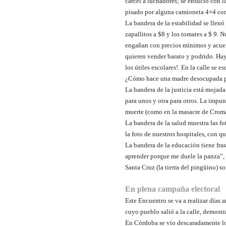
cárcel a luchadores; se ensució con la
pisado por alguna camioneta 4×4 com
La bandera de la estabilidad se llenó
zapallitos a $8 y los tomates a $ 9.
engañan con precios mínimos y acuer
quieren vender barato y podrido. Hay 
los útiles escolares!. En la calle se
¿Cómo hace una madre desocupada para
La bandera de la justicia está mojada
para unos y otra para otros. La impun
muerte (como en la masacre de Croma
La bandera de la salud muestra las fo
la foto de nuestros hospitales, con q
La bandera de la educación tiene fras
aprender porque me duele la panza”, “
Santa Cruz (la tierra del pingüino) s
En plena campaña electoral
Este Encuentro se va a realizar días 
cuyo pueblo salió a la calle, demostr
En Córdoba se vio descaradamente lo 