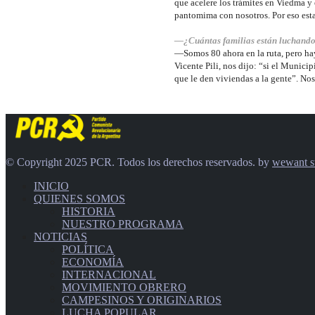
que acelere los trámites en Viedma y 
pantomima con nosotros. Por eso esta
—¿Cuántas familias
están luchand
—Somos 80 ahora en la ruta, pero hay
Vicente Pili, nos dijo: “si el Municip
que le den viviendas a la gente”. Nos
© Copyright 2025 PCR. Todos los derechos reservados. by
wewant s
INICIO
QUIENES SOMOS
HISTORIA
NUESTRO PROGRAMA
NOTICIAS
POLÍTICA
ECONOMÍA
INTERNACIONAL
MOVIMIENTO OBRERO
CAMPESINOS Y ORIGINARIOS
LUCHA POPULAR