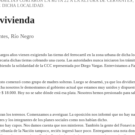
FAMILIAS CORTARON LA RUTA 22 A LA ALTURA DE CERVANTES,
 DICHA LOCALIDAD.
 vivienda
ntes, Río Negro
largos años vienen exigiendo las tierras del ferrocarril en la zona urbana de dicha lo
caria dichas tierras cobrando una cuota. Las autoridades nunca iniciaron los trámite
cibiendo la solidaridad de la CCC representada por Diego Vargas. Entrevistamos a Fa
to comenzó como grupo de madres solteras. Luego se desarmó, ya que los dividie
ucha nosotros le demostramos al gobierno actual que estamos muy unidos y dispuesto
e $ 18.000. Hoy no se sabe dónde está esa plata. Nosotros hemos presionado para sa
n los terrenos. Comenzamos a averiguar. La oposición nos informó que no hay nada
es y los integrantes de los planes sociales como nos habían dicho.
e no hay cupos. Nos damos cuenta que nos mintieron. También la gente del Fonavi no
scribanía de la Nación tampoco, recién ingresó hace poco. Entregamos una nota do