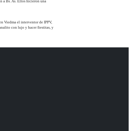
n a Bs. As. Ellos hicieron una
en Viedma el interventor de IPPV,
alito con lujo y hacer fiestitas, y