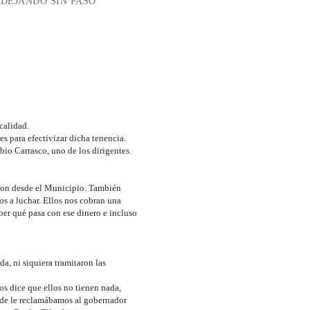
 DEJANDO SIN PASO
calidad.
s para efectivizar dicha tenencia.
bio Carrasco, uno de los dirigentes.
ron desde el Municipio. También
s a luchar. Ellos nos cobran una
ber qué pasa con ese dinero e incluso
, ni siquiera tramitaron las
s dice que ellos no tienen nada,
nde le reclamábamos al gobernador