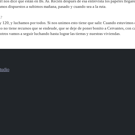
él nos dice que están en Bs. As. Recién después de esa entrevista los papeles llegaro
mos dispuestos a subirnos mañana, pasado y cuando sea a la ruta.
o?
 120, y luchamos por todos. Si nos unimos esto tiene que salir. Cuando estuvimos 
io no tiene recursos que se endeude, que se deje de poner bonito a Cervantes, con can
otros vamos a seguir luchando hasta lograr las tierras y nuestras viviendas.
tudio