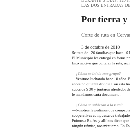
DURANTE 3 DÍAS, 120 
LAS DOS ENTRADAS DE
Por tierra y
Corte de ruta en Cerva
3 de octubre de 2010
Se trata de 120 familias que hace 10 
El Municipio les entregó en forma pre
Esto motivó que cortaran la ruta, re
—¿Cómo se inicia este grupo?
—Venimos luchando hace 10 años. Es
ahora no quieren dividir. Con esta l
cuota de $ 30 y juntaron alrededor d
le mandamos carta documento.
—¿Cómo se subieron a la ruta?
—Nosotros le pedimos que compactara
cooperativas compuesta de trabajador
Fuimos a Bs. As. y allí nos dicen qu
ningún trámite, nos mintieron. En E