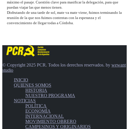
máximo el pasaje. Cuestión clave para masificar la delegación, para que
puedan viajar las que menos tienen.
Disfrutando de una tarde de sol, mate va mate viene, fuimos terminando la
reunión de la que nos fuimos contentas con la esperanza y el
convencimiento de llegar todas a Córdoba.
© Copyright 2025 PCR. Todos los derechos reservados. by
wewant
studio
INICIO
QUIENES SOMOS
HISTORIA
NUESTRO PROGRAMA
NOTICIAS
POLÍTICA
ECONOMÍA
INTERNACIONAL
MOVIMIENTO OBRERO
CAMPESINOS Y ORIGINARIOS