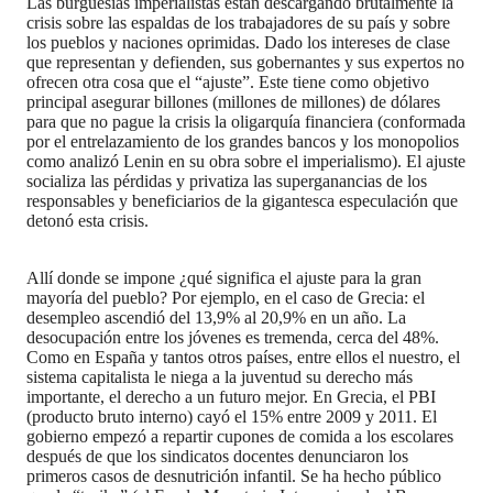
Las burguesías imperialistas están descargando brutalmente la
crisis sobre las espaldas de los trabajadores de su país y sobre
los pueblos y naciones oprimidas. Dado los intereses de clase
que representan y defienden, sus gobernantes y sus expertos no
ofrecen otra cosa que el “ajuste”. Este tiene como objetivo
principal asegurar billones (millones de millones) de dólares
para que no pague la crisis la oligarquía financiera (conformada
por el entrelazamiento de los grandes bancos y los monopolios
como analizó Lenin en su obra sobre el imperialismo). El ajuste
socializa las pérdidas y privatiza las superganancias de los
responsables y beneficiarios de la gigantesca especulación que
detonó esta crisis.
Allí donde se impone ¿qué significa el ajuste para la gran
mayoría del pueblo? Por ejemplo, en el caso de Grecia: el
desempleo ascendió del 13,9% al 20,9% en un año. La
desocupación entre los jóvenes es tremenda, cerca del 48%.
Como en España y tantos otros países, entre ellos el nuestro, el
sistema capitalista le niega a la juventud su derecho más
importante, el derecho a un futuro mejor. En Grecia, el PBI
(producto bruto interno) cayó el 15% entre 2009 y 2011. El
gobierno empezó a repartir cupones de comida a los escolares
después de que los sindicatos docentes denunciaron los
primeros casos de desnutrición infantil. Se ha hecho público