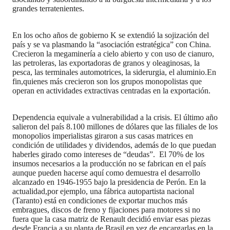
grandes terratenientes.
En los ocho años de gobierno K se extendió la sojización del
país y se va plasmando la “asociación estratégica” con China.
Crecieron la megaminería a cielo abierto y con uso de cianuro,
las petroleras, las exportadoras de granos y oleaginosas, la
pesca, las terminales automotrices, la siderurgia, el aluminio.En
fin,quienes más crecieron son los grupos monopolistas que
operan en actividades extractivas centradas en la exportación.
Dependencia equivale a vulnerabilidad a la crisis. El último año
salieron del país 8.100 millones de dólares que las filiales de los
monopolios imperialistas giraron a sus casas matrices en
condición de utilidades y dividendos, además de lo que puedan
haberles girado como intereses de “deudas”. El 70% de los
insumos necesarios a la producción no se fabrican en el país
aunque pueden hacerse aquí como demuestra el desarrollo
alcanzado en 1946-1955 bajo la presidencia de Perón. En la
actualidad,por ejemplo, una fábrica autopartista nacional
(Taranto) está en condiciones de exportar muchos más
embragues, discos de freno y fijaciones para motores si no
fuera que la casa matriz de Renault decidió enviar esas piezas
desde Francia a su planta de Brasil en vez de encargarlas en la