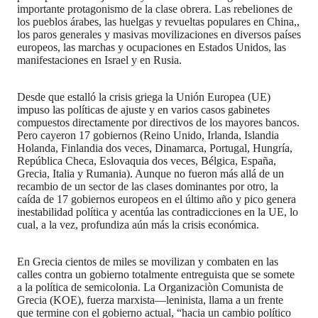
importante protagonismo de la clase obrera. Las rebeliones de
los pueblos árabes, las huelgas y revueltas populares en China,,
los paros generales y masivas movilizaciones en diversos países
europeos, las marchas y ocupaciones en Estados Unidos, las
manifestaciones en Israel y en Rusia.
Desde que estalló la crisis griega la Unión Europea (UE)
impuso las políticas de ajuste y en varios casos gabinetes
compuestos directamente por directivos de los mayores bancos.
Pero cayeron 17 gobiernos (Reino Unido, Irlanda, Islandia
Holanda, Finlandia dos veces, Dinamarca, Portugal, Hungría,
República Checa, Eslovaquia dos veces, Bélgica, España,
Grecia, Italia y Rumania). Aunque no fueron más allá de un
recambio de un sector de las clases dominantes por otro, la
caída de 17 gobiernos europeos en el último año y pico genera
inestabilidad política y acentúa las contradicciones en la UE, lo
cual, a la vez, profundiza aún más la crisis económica.
En Grecia cientos de miles se movilizan y combaten en las
calles contra un gobierno totalmente entreguista que se somete
a la política de semicolonia. La Organizaciòn Comunista de
Grecia (KOE), fuerza marxista—leninista, llama a un frente
que termine con el gobierno actual, “hacia un cambio político