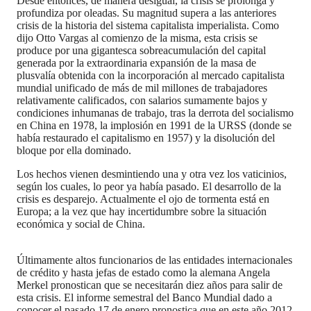
Desde entonces, de manera desigual, la crisis se prolonga y
profundiza por oleadas. Su magnitud supera a las anteriores
crisis de la historia del sistema capitalista imperialista. Como
dijo Otto Vargas al comienzo de la misma, esta crisis se
produce por una gigantesca sobreacumulación del capital
generada por la extraordinaria expansión de la masa de
plusvalía obtenida con la incorporación al mercado capitalista
mundial unificado de más de mil millones de trabajadores
relativamente calificados, con salarios sumamente bajos y
condiciones inhumanas de trabajo, tras la derrota del socialismo
en China en 1978, la implosión en 1991 de la URSS (donde se
había restaurado el capitalismo en 1957) y la disolución del
bloque por ella dominado.
Los hechos vienen desmintiendo una y otra vez los vaticinios,
según los cuales, lo peor ya había pasado. El desarrollo de la
crisis es desparejo. Actualmente el ojo de tormenta está en
Europa; a la vez que hay incertidumbre sobre la situación
económica y social de China.
Últimamente altos funcionarios de las entidades internacionales
de crédito y hasta jefas de estado como la alemana Angela
Merkel pronostican que se necesitarán diez años para salir de
esta crisis. El informe semestral del Banco Mundial dado a
conocer el pasado 17 de enero pronostica que en este año 2012