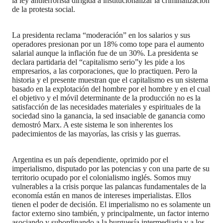
la ley antiterrorista dirigida a institucionalizar la criminalización
de la protesta social.
La presidenta reclama “moderación” en los salarios y sus
operadores presionan por un 18% como tope para el aumento
salarial aunque la inflación fue de un 30%. La presidenta se
declara partidaria del “capitalismo serio”y les pide a los
empresarios, a las corporaciones, que lo practiquen. Pero la
historia y el presente muestran que el capitalismo es un sistema
basado en la explotación del hombre por el hombre y en el cual
el objetivo y el móvil determinante de la producción no es la
satisfacción de las necesidades materiales y espirituales de la
sociedad sino la ganancia, la sed insaciable de ganancia como
demostró Marx. A este sistema le son inherentes los
padecimientos de las mayorías, las crisis y las guerras.
Argentina es un país dependiente, oprimido por el
imperialismo, disputado por las potencias y con una parte de su
territorio ocupado por el colonialismo inglés. Somos muy
vulnerables a la crisis porque las palancas fundamentales de la
economía están en manos de intereses imperialistas. Ellos
tienen el poder de decisión. El imperialismo no es solamente un
factor externo sino también, y principalmente, un factor interno
asociando y subordinando a la burguesía intermediaria y a los