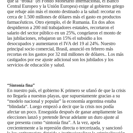
que la “troika” (el Fondo Monetario Internacional, el Banco
Central Europeo y la Unión Europea) exige al gobierno griego
que rebaje aún más el monto destinado a la salud: recortar en
cerca de 1.500 millones de dólares más el gasto en productos
farmacéuticos. Otro ejemplo, el de Rumania. En dos años
despidieron a 200 mil trabajadores estatales, recortaron el
salario del sector público en un 25%, congelaron el monto de
las jubilaciones, rebajaron un 15% el subsidio a los
desocupados y aumentaron el IVA del 19 al 24%. Nuestro
principal socio comercial, Brasil, anunció en febrero más
recortas en los gastos por 32 mil millones de dólares.. Los más
castigados por ese ajuste adicional son los jubilados y los
servicios de educación y salud.
“Sintonía fina”
En nuestro país, el gobierno K primero se ufanó de que la crisis
no llegaría a nuestras playas, que supuestamente gracias a su
“modelo nacional y popular” la economía argentina estaba
“blindada“. Luego empezó a decir que la crisis nos podía
afectar un poco. Enseguida después de ganar ampliamente las
elecciones lanzó y pretende llevar adelante un duro ajuste al
que presenta como “sintonía fina”. A la vez, apela
crecientemente a la represión directa o tercerizada, y sancionó