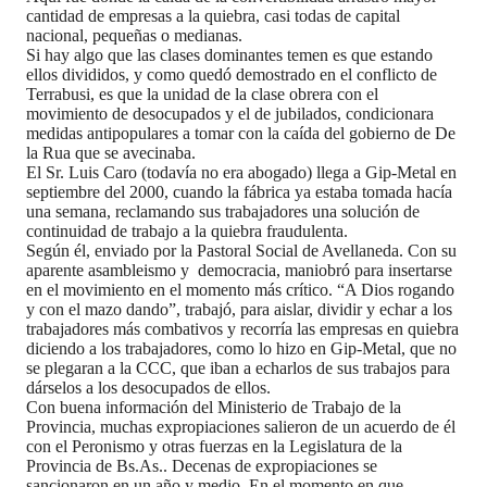
cantidad de empresas a la quiebra, casi todas de capital
nacional, pequeñas o medianas.
Si hay algo que las clases dominantes temen es que estando
ellos divididos, y como quedó demostrado en el conflicto de
Terrabusi, es que la unidad de la clase obrera con el
movimiento de desocupados y el de jubilados, condicionara
medidas antipopulares a tomar con la caída del gobierno de De
la Rua que se avecinaba.
El Sr. Luis Caro (todavía no era abogado) llega a Gip-Metal en
septiembre del 2000, cuando la fábrica ya estaba tomada hacía
una semana, reclamando sus trabajadores una solución de
continuidad de trabajo a la quiebra fraudulenta.
Según él, enviado por la Pastoral Social de Avellaneda. Con su
aparente asambleismo y democracia, maniobró para insertarse
en el movimiento en el momento más crítico. “A Dios rogando
y con el mazo dando”, trabajó, para aislar, dividir y echar a los
trabajadores más combativos y recorría las empresas en quiebra
diciendo a los trabajadores, como lo hizo en Gip-Metal, que no
se plegaran a la CCC, que iban a echarlos de sus trabajos para
dárselos a los desocupados de ellos.
Con buena información del Ministerio de Trabajo de la
Provincia, muchas expropiaciones salieron de un acuerdo de él
con el Peronismo y otras fuerzas en la Legislatura de la
Provincia de Bs.As.. Decenas de expropiaciones se
sancionaron en un año y medio. En el momento en que