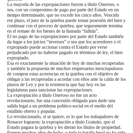
La mayoría de las expropiaciones fueron a título Oneroso, o
sea, con un compromiso de pago por parte del Estado en un
tiempo determinado, que no excede los cinco años. Vencido
ese plazo, el juez de la quiebra puede tomar posesión del bien y
continuar con el proceso de quiebra, que seguramente termina
en el remate de los bienes de la llamada “fallida”.
El no pago de las expropiaciones por parte del Estado también
da lugar a los juicios “inversos” o sea que los acreedores o el
expropiado puede accionar contra el Estado por verse
perjudicado por no haberse pagado en términos de ley, el bien
expropiado.
Esa es exactamente la situación de hoy de muchas recuperadas
y también la propuesta de muchos empresarios inescrupulosos
de comprar estas acreencias en la quiebra con el objetivo de
obligar a las recuperadas a acordar con ellos ante la caída de los
plazos de Ley y por la resistencia que hay hoy en las
legislaturas para sancionar las expropiaciones.
La expropiación a título Oneroso no fue un acto
revolucionario, fue una concesión obligada para darle una
salida legal a un problema politico-social en el medio del
estallido obrero y popular.
Lo revolucionario, si se quiere, es lo que los trabajadores de
Renacer lograron: la expropiación a título Gratuito, que el
Estado pagara la quiebra y les dieran los títulos de propiedad.
Fueron muchos años de lucha, y toda la batalla legal no ha sido