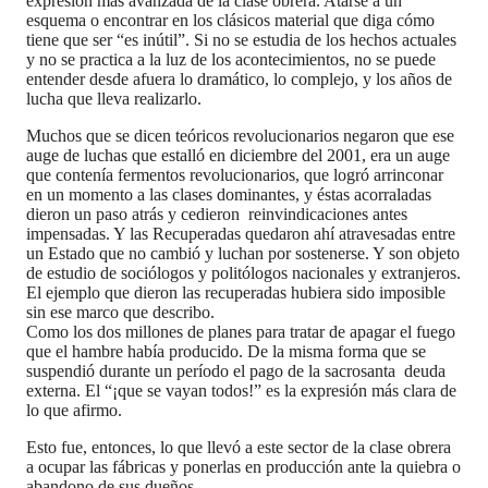
expresión mas avanzada de la clase obrera. Atarse a un
esquema o encontrar en los clásicos material que diga cómo
tiene que ser “es inútil”. Si no se estudia de los hechos actuales
y no se practica a la luz de los acontecimientos, no se puede
entender desde afuera lo dramático, lo complejo, y los años de
lucha que lleva realizarlo.
Muchos que se dicen teóricos revolucionarios negaron que ese
auge de luchas que estalló en diciembre del 2001, era un auge
que contenía fermentos revolucionarios, que logró arrinconar
en un momento a las clases dominantes, y éstas acorraladas
dieron un paso atrás y cedieron reinvindicaciones antes
impensadas. Y las Recuperadas quedaron ahí atravesadas entre
un Estado que no cambió y luchan por sostenerse. Y son objeto
de estudio de sociólogos y politólogos nacionales y extranjeros.
El ejemplo que dieron las recuperadas hubiera sido imposible
sin ese marco que describo.
Como los dos millones de planes para tratar de apagar el fuego
que el hambre había producido. De la misma forma que se
suspendió durante un período el pago de la sacrosanta deuda
externa. El “¡que se vayan todos!” es la expresión más clara de
lo que afirmo.
Esto fue, entonces, lo que llevó a este sector de la clase obrera
a ocupar las fábricas y ponerlas en producción ante la quiebra o
abandono de sus dueños.