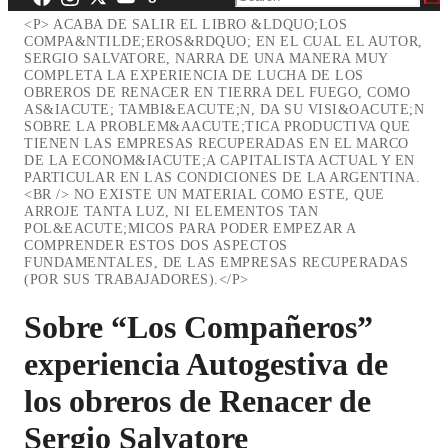
<P> ACABA DE SALIR EL LIBRO &LDQUO;LOS
COMPA&NTILDE;EROS&RDQUO; EN EL CUAL EL AUTOR,
SERGIO SALVATORE, NARRA DE UNA MANERA MUY
COMPLETA LA EXPERIENCIA DE LUCHA DE LOS
OBREROS DE RENACER EN TIERRA DEL FUEGO, COMO
AS&IACUTE; TAMBI&EACUTE;N, DA SU VISI&OACUTE;N
SOBRE LA PROBLEM&AACUTE;TICA PRODUCTIVA QUE
TIENEN LAS EMPRESAS RECUPERADAS EN EL MARCO
DE LA ECONOM&IACUTE;A CAPITALISTA ACTUAL Y EN
PARTICULAR EN LAS CONDICIONES DE LA ARGENTINA.
<BR /> NO EXISTE UN MATERIAL COMO ESTE, QUE
ARROJE TANTA LUZ, NI ELEMENTOS TAN
POL&EACUTE;MICOS PARA PODER EMPEZAR A
COMPRENDER ESTOS DOS ASPECTOS
FUNDAMENTALES, DE LAS EMPRESAS RECUPERADAS
(POR SUS TRABAJADORES).</P>
Sobre “Los Compañeros”
experiencia Autogestiva de
los obreros de Renacer de
Sergio Salvatore