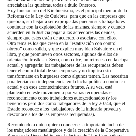
arreciaban las quiebras, todas a título Oneroso.
Hoy funcionario del Kirchnerismo, es el principal mentor de la
Reforma de la Ley de Quiebras, para que en las empresas que
quiebran, sin llegar a ser expropiadas puedan sus trabajadores
continuar con la explotación de las mismas, siempre y cuando
acuerden en la Justicia pagar a los acreedores las deudas,
siempre que estos estén de acuerdo, o asociarse con ellos.
Otro tema es los que creen en la “estatización con control
obrero” como salida, y que explica muy bien Salvatore en el
libro, y que promueven otros sectores, algunos de ellos de
orientación trostkista. Sería, como dice, un retroceso en la etapa
actual, y agregaría: los trabajadores de las recuperadas deben
tener el control total de sus empresas y no implica esto
transformarse en burgueses como algunos temen. Las necesitan
para terciar con independencia en la lucha política-económica
actual y en esos acontecimientos futuros. A su vez, está
planteado en este movimiento por varias recuperadas el
reconocimiento como trabajadores autogestionados (y los
beneficios perdidos como trabajadores de la ley 20744, que el
Estado reconoce a los trabajadores de la industria privada y
desconoce a los de las empresas recuperadas).
Recomiendo a quien quiera conocer esta importante lucha de
los trabajadores metalúrgicos y de la creación de la Cooperativa
Renacer de Tierra del Fuego, la lectura de “Los Compañeros”.