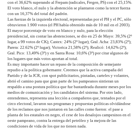
con el 36,62% superando al Frepam (radicales, Fregen, PS) con el 25,15%.
El voto blanco, el nulo y la abstención se plantaron como la tercer fuerza
con un 16,37% del total del padrón.
Las fuerzas de la izquierda electoral, representadas por el PH y el PC, sólo
obtuvieron 1.900 votos (el PH había obtenido más de 10 mil en el 2003).
El mayor porcentaje de voto en blanco y nulo, para la elección
presidencial, sin contar las abstenciones, se dio en 25 de Mayo: 39,5% (2º
lugar, a 99 votos de CK); Castex: 24% (2º lugar); Gral. Acha: 23,83% (2º);
Parera: 22.62% (2º lugar); Victorica 21,58% (2º); Realicó: 14,62% (2º);
Gral. Pico: 13,49% (3º) y en Santa Rosa: 10,6% (3º) por citar algunos de
los lugares que más votos aportan al total.
Es muy importante hacer un repaso de la composición de semejante
repudio a la política gobernante. Creemos que la activa campaña del
Partido y de la JCR, con spot publicitarios, pintadas, carteles y volantes,
abrió el camino para que gran parte de los pampeanos sintieran un
respaldo a una postura política que fue bastardeada durante meses por los
medios de comunicación y los candidatos del sistema. Por otro lado,
entendemos, representa una lección a compañeros que, tentados por el
circo electoral, lavaron sus programas y propuestas políticas olvidándose
de los reclamos que nos juntaron en las calles como fueron: el pase a
planta de los estatales en negro, el cese de los desalojos campesinos en el
oeste pampeano, contra la entrega del petróleo y la mejora de las
condiciones de vida de los que no tienen nada.