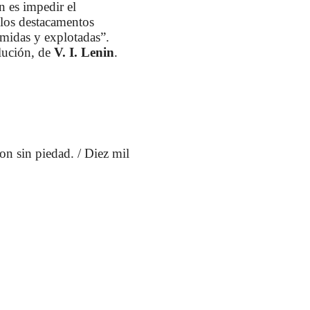
n es impedir el
 los destacamentos
imidas y explotadas”.
olución, de
V. I. Lenin
.
son sin piedad. / Diez mil