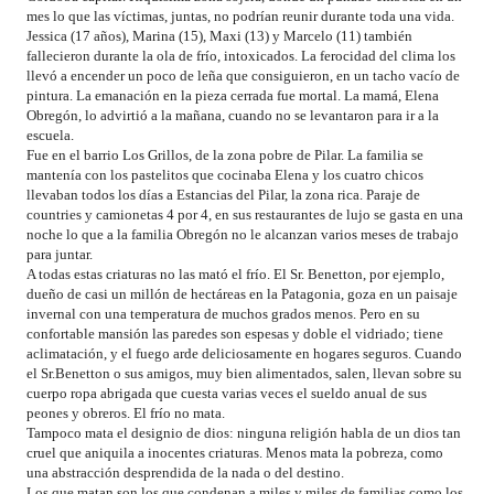
mes lo que las víctimas, juntas, no podrían reunir durante toda una vida.
Jessica (17 años), Marina (15), Maxi (13) y Marcelo (11) también
fallecieron durante la ola de frío, intoxicados. La ferocidad del clima los
llevó a encender un poco de leña que consiguieron, en un tacho vacío de
pintura. La emanación en la pieza cerrada fue mortal. La mamá, Elena
Obregón, lo advirtió a la mañana, cuando no se levantaron para ir a la
escuela.
Fue en el barrio Los Grillos, de la zona pobre de Pilar. La familia se
mantenía con los pastelitos que cocinaba Elena y los cuatro chicos
llevaban todos los días a Estancias del Pilar, la zona rica. Paraje de
countries y camionetas 4 por 4, en sus restaurantes de lujo se gasta en una
noche lo que a la familia Obregón no le alcanzan varios meses de trabajo
para juntar.
A todas estas criaturas no las mató el frío. El Sr. Benetton, por ejemplo,
dueño de casi un millón de hectáreas en la Patagonia, goza en un paisaje
invernal con una temperatura de muchos grados menos. Pero en su
confortable mansión las paredes son espesas y doble el vidriado; tiene
aclimatación, y el fuego arde deliciosamente en hogares seguros. Cuando
el Sr.Benetton o sus amigos, muy bien alimentados, salen, llevan sobre su
cuerpo ropa abrigada que cuesta varias veces el sueldo anual de sus
peones y obreros. El frío no mata.
Tampoco mata el designio de dios: ninguna religión habla de un dios tan
cruel que aniquila a inocentes criaturas. Menos mata la pobreza, como
una abstracción desprendida de la nada o del destino.
Los que matan son los que condenan a miles y miles de familias como los