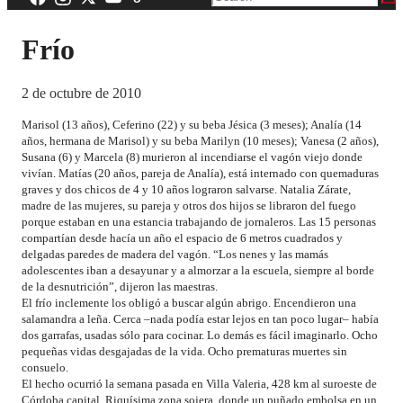
Frío
2 de octubre de 2010
Marisol (13 años), Ceferino (22) y su beba Jésica (3 meses); Analía (14
años, hermana de Marisol) y su beba Marilyn (10 meses); Vanesa (2 años),
Susana (6) y Marcela (8) murieron al incendiarse el vagón viejo donde
vivían. Matías (20 años, pareja de Analía), está internado con quemaduras
graves y dos chicos de 4 y 10 años lograron salvarse. Natalia Zárate,
madre de las mujeres, su pareja y otros dos hijos se libraron del fuego
porque estaban en una estancia trabajando de jornaleros. Las 15 personas
compartían desde hacía un año el espacio de 6 metros cuadrados y
delgadas paredes de madera del vagón. “Los nenes y las mamás
adolescentes iban a desayunar y a almorzar a la escuela, siempre al borde
de la desnutrición”, dijeron las maestras.
El frío inclemente los obligó a buscar algún abrigo. Encendieron una
salamandra a leña. Cerca –nada podía estar lejos en tan poco lugar– había
dos garrafas, usadas sólo para cocinar. Lo demás es fácil imaginarlo. Ocho
pequeñas vidas desgajadas de la vida. Ocho prematuras muertes sin
consuelo.
El hecho ocurrió la semana pasada en Villa Valeria, 428 km al suroeste de
Córdoba capital. Riquísima zona sojera, donde un puñado embolsa en un