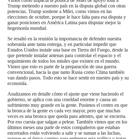
Vimos cómo impacta la política de Milei de apoyo total a
Trump metiendo a nuestro país en la disputa global con otras
potencias. Trump sostiene a Milei, como vimos en las
elecciones de octubre, porque le hace falta para esa disputa y
ganar posiciones en América Latina para disputar mejor la
hegemonía mundial.
Se resaltó en la reunión la importancia de defender nuestra
soberanía ante tanta entrega, y en particular impedir que
Estados Unidos instale una base en Tierra del Fuego, desde la
que pretende instalar antenas para controlar el espacio y el
seguimiento de todos los misiles que existen en el mundo.
Vimos que esto es parte de la preparación de una guerra
convencional, hacia la que tanto Rusia como China también
van dando pasos. Todo esto se hace sentir en nuestro país y su
economía.
Analizamos en detalle cómo el ajuste que viene haciendo el
gobierno, se aplica con una crueldad enorme y causa un
sufrimiento muy grande en la gente. Pusimos el centro en que
la bronca de la gente es cada vez mayor, pero que muchas
veces es una bronca que queda para adentro, que se encierra.
Por eso cuesta que salgan a pelear. También vimos que en los
últimos meses una parte de estos compañeros que estaban
encerrados están volviendo a salir y se suman a las luchas,
porque es el único camino para enfrentar esta política y tratar