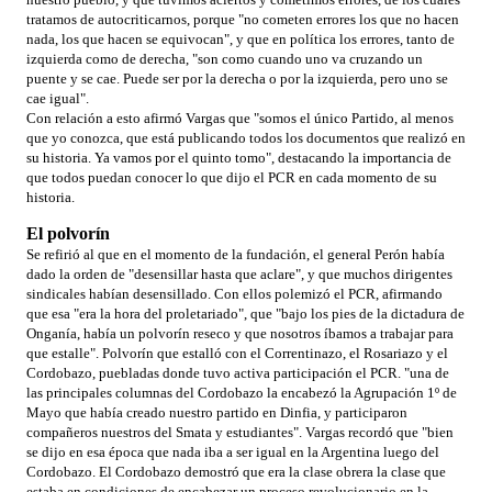
tratamos de autocriticarnos, porque "no cometen errores los que no hacen
nada, los que hacen se equivocan", y que en política los errores, tanto de
izquierda como de derecha, "son como cuando uno va cruzando un
puente y se cae. Puede ser por la derecha o por la izquierda, pero uno se
cae igual".
Con relación a esto afirmó Vargas que "somos el único Partido, al menos
que yo conozca, que está publicando todos los documentos que realizó en
su historia. Ya vamos por el quinto tomo", destacando la importancia de
que todos puedan conocer lo que dijo el PCR en cada momento de su
historia.
El polvorín
Se refirió al que en el momento de la fundación, el general Perón había
dado la orden de "desensillar hasta que aclare", y que muchos dirigentes
sindicales habían desensillado. Con ellos polemizó el PCR, afirmando
que esa "era la hora del proletariado", que "bajo los pies de la dictadura de
Onganía, había un polvorín reseco y que nosotros íbamos a trabajar para
que estalle". Polvorín que estalló con el Correntinazo, el Rosariazo y el
Cordobazo, puebladas donde tuvo activa participación el PCR. "una de
las principales columnas del Cordobazo la encabezó la Agrupación 1º de
Mayo que había creado nuestro partido en Dinfia, y participaron
compañeros nuestros del Smata y estudiantes". Vargas recordó que "bien
se dijo en esa época que nada iba a ser igual en la Argentina luego del
Cordobazo. El Cordobazo demostró que era la clase obrera la clase que
estaba en condiciones de encabezar un proceso revolucionario en la