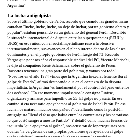
Argentina".
La lucha antigolpista
Sobre el último gobierno de Perón, recordó que cuando las grandes masas
cantaban "luche, luche, luche, no deje de luchar, por un gobierno obrero y
popular", estaban pensando en un gobierno del general Perón. Describió
la situación internacional de disputa entre las superpotencias (EEUU y
URSS) en esos años, con el socialimperialismo ruso a la ofensiva
internacionalmente, sus avances en el plano interno dentro de las clases
dominantes y en el propio gobierno de Perón luego del 73. Recordó
Vargas que por esos años el responsable sindical del PC, Vicente Marischi,
le dijo al compañero René Salamanca, sobre el gobierno de Perón:
"nosotros tenemos una gran parte del gobierno, y vamos por todo".
"Nosotros en el año 1974 vimos que la Argentina inexorablemente iba al
golpe de Estado", afirmó destacando que en el contexto de la disputa
imperialista, la Argentina "es fundamental por el control del paso entre los
dos océanos". "En ese momento impulsamos la consigna "unirse,
organizarse y armarse para impedir otro 55. El golpe no pasará. En ese
camino si era necesario apoyábamos al gobierno de Isabel Perón. En esa
lucha nos mataron muchos compañeros", detallando cómo la posición
antigolpista "llenó el foso que había entre los comunistas y los peronistas
lo que costó sangre a nuestro Partido". Y detalló como muchas fuerzas de
izquierda "que apoyaron al golpe", nos acusaron de lopezreguistas para
ocultar "la vergüenza de sus propias posiciones que ayudaron al golpe
violo-videlista", cuando nosotros luchamos contra las medidas