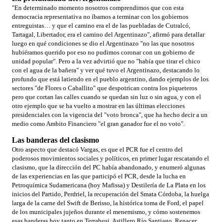
"En determinado momento nosotros comprendimos que con esta
democracia representativa no íbamos a terminar con los gobiernos
entreguistas… y que el camino era el de las puebladas de Cutralcó,
Tartagal, Libertador, era el camino del Argentinazo", afirmó para detallar
luego en qué condiciones se dio el Argentinazo "no las que nosotros
hubiéramos querido por eso no pudimos coronar con un gobierno de
unidad popular". Pero a la vez advirtió que no "había que tirar el chico
con el agua de la bañera" y ver qué tuvo el Argentinazo, destacando lo
profundo que está latiendo en el pueblo argentino, dando ejemplos de los
sectores "de Flores o Caballito" que despotrican contra los piqueteros
pero que cortan las calles cuando se quedan sin luz o sin agua, y con el
otro ejemplo que se ha vuelto a mostrar en las últimas elecciones
presidenciales con la vigencia del "voto bronca", que ha hecho decir a un
medio como Ambito Financiero "el gran ganador fue el no voto".
Las banderas del clasismo
Otro aspecto que destacó Vargas, es que el PCR fue el centro del
poderosos movimientos sociales y políticos, en primer lugar rescatando el
clasismo, que la dirección del PC había abandonado, y enumeró algunas
de las experiencias en las que participó el PCR, desde la lucha en
Petroquímica Sudamericana (hoy Mafissa) y Destilería de La Plata en los
inicios del Partido, Perdriel, la recuperación del Smata Córdoba, la huelga
larga de la carne del Swift de Berisso, la histórica toma de Ford, el papel
de los municipales jujeños durante el menemismo, y cómo sostenemos
esas banderas hoy tanto en Terrabusi, Astillero Río Santiago, Renacer,