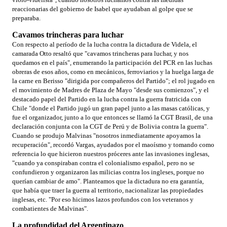
reaccionarias del gobierno de Isabel que ayudaban al golpe que se
preparaba.
Cavamos trincheras para luchar
Con respecto al período de la lucha contra la dictadura de Videla, el
camarada Otto resaltó que "cavamos trincheras para luchar, y nos
quedamos en el país", enumerando la participación del PCR en las luchas
obreras de esos años, como en mecánicos, ferroviarios y la huelga larga de
la carne en Berisso "dirigida por compañeros del Partido"; el rol jugado en
el movimiento de Madres de Plaza de Mayo "desde sus comienzos", y el
destacado papel del Partido en la lucha contra la guerra fratricida con
Chile "donde el Partido jugó un gran papel junto a las masas católicas, y
fue el organizador, junto a lo que entonces se llamó la CGT Brasil, de una
declaración conjunta con la CGT de Perú y de Bolivia contra la guerra".
Cuando se produjo Malvinas "nosotros inmediatamente apoyamos la
recuperación", recordó Vargas, ayudados por el maoísmo y tomando como
referencia lo que hicieron nuestros próceres ante las invasiones inglesas,
"cuando ya conspiraban contra el colonialismo español, pero no se
confundieron y organizaron las milicias contra los ingleses, porque no
querían cambiar de amo". Planteamos que la dictadura no era garantía,
que había que traer la guerra al territorio, nacionalizar las propiedades
inglesas, etc. "Por eso hicimos lazos profundos con los veteranos y
combatientes de Malvinas".
La profundidad del Argentinazo