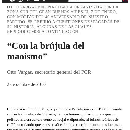
OTTO VARGAS EN UNA CHARLA ORGANIZADA POR LA
ZONA SUR DEL GRAN BUENOS AIRES EL 7 DE ENERO,
CON MOTIVO DEL 40 ANIVERSARIO DE NUESTRO
PARTIDO, SE REFIRIÓ A CUESTIONES DESTACADAS DE
SU HISTORIA, ALGUNAS DE LAS CUALES
REPRODUCIMOS A CONTINUACIÓN.
“Con la brújula del
maoísmo”
Otto Vargas, secretario general del PCR
2 de octubre de 2010
Comenzó recordando Vargas que nuestro Partido nació en 1968 luchando
contra la dictadura de Onganía, "nunca fuimos un Partido para que un
político hiciera carrera como concejal o diputado, ni fuimos teóricos de
café", recordando que en estos años fuimos parte de importantes luchas de
nuestro pueblo, y que tuvimos aciertos y cometimos errores, de los cuales