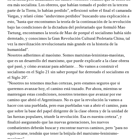
era más socialista. Los obreros, que habían tomado el poder en la tercera
parte de la Tierra, lo habían perdido", reflexionó sobre el final el camarada
Vargas, y relató cómo "anduvimos perdidos" buscando una explicación a
esto, "hasta que encontramos la teoría de la continuación de la revolución
bajo las condiciones de la dictadura del proletariado que formuló Mao
Tsetung, encontramos la teoría de Mao de porqué el socialismo había sido
derrotado, y conocimos la Gran Revolución Cultural Proletaria China, tal
vez la movilización revolucionaria más grande en la historia de la
humanidad".
Nosotros adherimos al maoísmo. Somos marxistas-leninistas-maoístas,
que es un desarrollo del marxismo, que puede explicarle a la clase obrera
qué pasó, y cómo avanzar para adelante… No vamos a construir el
socialismo en el Siglo 21 sin saber porqué fue derrotado el socialismo en
el Siglo 20".
"Nosotros no tenemos muchas certezas, pero estamos seguros que si
queremos avanzar hoy, el camino está trazado. Por ahora, mientras se
mantengan estas condiciones, nosotros tenemos que avanzar por ese
camino que abrió el Argentinazo. No es que la revolución la vamos a
hacer con una pueblada, pero esas puebladas van a abrir el camino, para
que sobre la base del papel dirigente de la clase obrera y de la unidad de
las fuerzas populares, triunfe la revolución. Esa es nuestra certeza", y
finalizó asegurando que las nuevas generaciones, los nuevos
combatientes deberán buscar y encontrar nuevos caminos, pero "para no
equivocarse, tendrán que tener la brújula del marxismo-leninismo-
maoísmo".