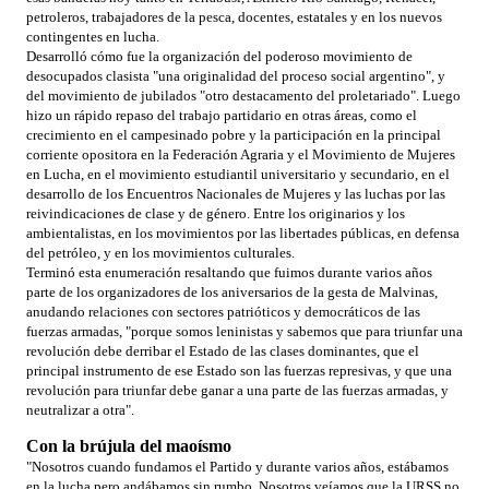
petroleros, trabajadores de la pesca, docentes, estatales y en los nuevos
contingentes en lucha.
Desarrolló cómo fue la organización del poderoso movimiento de
desocupados clasista "una originalidad del proceso social argentino", y
del movimiento de jubilados "otro destacamento del proletariado". Luego
hizo un rápido repaso del trabajo partidario en otras áreas, como el
crecimiento en el campesinado pobre y la participación en la principal
corriente opositora en la Federación Agraria y el Movimiento de Mujeres
en Lucha, en el movimiento estudiantil universitario y secundario, en el
desarrollo de los Encuentros Nacionales de Mujeres y las luchas por las
reivindicaciones de clase y de género. Entre los originarios y los
ambientalistas, en los movimientos por las libertades públicas, en defensa
del petróleo, y en los movimientos culturales.
Terminó esta enumeración resaltando que fuimos durante varios años
parte de los organizadores de los aniversarios de la gesta de Malvinas,
anudando relaciones con sectores patrióticos y democráticos de las
fuerzas armadas, "porque somos leninistas y sabemos que para triunfar una
revolución debe derribar el Estado de las clases dominantes, que el
principal instrumento de ese Estado son las fuerzas represivas, y que una
revolución para triunfar debe ganar a una parte de las fuerzas armadas, y
neutralizar a otra".
Con la brújula del maoísmo
"Nosotros cuando fundamos el Partido y durante varios años, estábamos
en la lucha pero andábamos sin rumbo. Nosotros veíamos que la URSS no