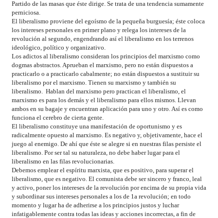
Partido de las masas que éste dirige. Se trata de una tendencia sumamente
perniciosa.
El liberalismo proviene del egoísmo de la pequeña burguesía; éste coloca
los intereses personales en primer plano y relega los intereses de la
revolución al segundo, engendrando así el liberalismo en los terrenos
ideológico, político y organizativo.
Los adictos al liberalismo consideran los principios del marxismo como
dogmas abstractos. Aprueban el marxismo, pero no están dispuestos a
practicarlo o a practicarlo cabalmente; no están dispuestos a sustituir su
liberalismo por el marxismo. Tienen su marxismo y también su
liberalismo. Hablan del marxismo pero practican el liberalismo, el
marxismo es para los demás y el liberalismo para ellos mismos. Llevan
ambos en su bagaje y encuentran aplicación para uno y otro. Así es como
funciona el cerebro de cierta gente.
El liberalismo constituye una manifestación de oportunismo y es
radicalmente opuesto al marxismo. Es negativo y, objetivamente, hace el
juego al enemigo. De ahí que éste se alegre si en nuestras filas persiste el
liberalismo. Por ser tal su naturaleza, no debe haber lugar para el
liberalismo en las filas revolucionarias.
Debemos emplear el espíritu marxista, que es positivo, para superar el
liberalismo, que es negativo. El comunista debe ser sincero y franco, leal
y activo, poner los intereses de la revolución por encima de su propia vida
y subordinar sus intereses personales a los de 1a revolución; en todo
momento y lugar ha de adherirse a los principios justos y luchar
infatigablemente contra todas las ideas y acciones incorrectas, a fin de