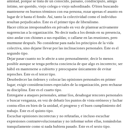
amistad, porque se trata de un conocido, paisano, condiscípulo, amigo
íntimo, ser querido, viejo colega o viejo subordinado. O bien buscando
mantenerse en buenos términos con esa persona, rozar apenas el asunto en
lugar de ir hasta el fondo. Así, tanto la colectividad como el individuo
resultan perjudicados. Este es el primer tipo de liberalismo.
Hacer críticas irresponsables en privado en vez de plantear activamente
sugerencias a la organización. No decir nada a los demás en su presencia,
sino andar con chismes a sus espaldas; o callarse en las reuniones, pero
murmurar después. No considerar para nada los principios de la vida
colectiva, sino dejarse llevar por las inclinaciones personales. Este es el
segundo tipo.
Dejar pasar cuanto no le afecte a uno personalmente; decir lo menos
posible aunque se tenga perfecta conciencia de que algo es incorrecto; ser
hábil en mantenerse a cubierto y preocuparse únicamente de evitar
reproches. Este es el tercer tipo.
Desobedecer las órdenes y colocar las opiniones personales en primer
lugar; exigir consideraciones especiales de la organización, pero rechazar
su disciplina. Este es el cuarto tipo.
Entregarse a ataques personales, armar líos, desahogar rencores personales
o buscar venganza, en vez de debatir los puntos de vista erróneos y luchar
contra ellos en bien de la unidad, el progreso y el buen cumplimiento del
trabajo. Este es el quinto tipo.
Escuchar opiniones incorrectas y no refutarlas, e incluso escuchar
expresiones contrarrevolucionarias y no informar sobre ellas, tomándolas
tranquilamente como si nada hubiera pasado. Este es el sexto tipo.