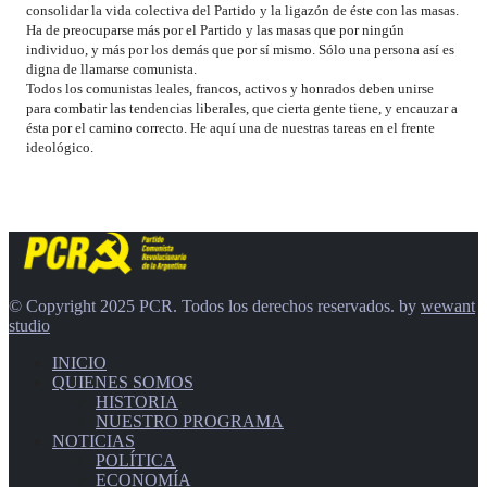
consolidar la vida colectiva del Partido y la ligazón de éste con las masas.
Ha de preocuparse más por el Partido y las masas que por ningún
individuo, y más por los demás que por sí mismo. Sólo una persona así es
digna de llamarse comunista.
Todos los comunistas leales, francos, activos y honrados deben unirse
para combatir las tendencias liberales, que cierta gente tiene, y encauzar a
ésta por el camino correcto. He aquí una de nuestras tareas en el frente
ideológico.
© Copyright 2025 PCR. Todos los derechos reservados. by
wewant
studio
INICIO
QUIENES SOMOS
HISTORIA
NUESTRO PROGRAMA
NOTICIAS
POLÍTICA
ECONOMÍA