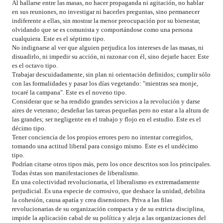
Al hallarse entre las masas, no hacer propaganda ni agitación, no hablar
en sus reuniones, no investigar ni hacerles preguntas, sino permanecer
indiferente a ellas, sin mostrar la menor preocupación por su bienestar,
olvidando que se es comunista y comportándose como una persona
cualquiera. Este es el séptimo tipo.
No indignarse al ver que alguien perjudica los intereses de las masas, ni
disuadirlo, ni impedir su acción, ni razonar con él, sino dejarle hacer. Este
es el octavo tipo.
Trabajar descuidadamente, sin plan ni orientación definidos; cumplir sólo
con las formalidades y pasar los días vegetando: "mientras sea monje,
tocaré la campana". Este es el noveno tipo.
Considerar que se ha rendido grandes servicios a la revolución y darse
aires de veterano; desdeñar las tareas pequeñas pero no estar a la altura de
las grandes; ser negligente en el trabajo y flojo en el estudio. Este es el
décimo tipo.
Tener conciencia de los propios errores pero no intentar corregirlos,
tomando una actitud liberal para consigo mismo. Este es el undécimo
tipo.
Podrían citarse otros tipos más, pero los once descritos son los principales.
Todas éstas son manifestaciones de liberalismo.
En una colectividad revolucionaria, el liberalismo es extremadamente
perjudicial. Es una especie de corrosivo, que deshace la unidad, debilita
la cohesión, causa apatía y crea disensiones. Priva a las filas
revolucionarias de su organización compacta y de su estricta disciplina,
impide la aplicación cabal de su política y aleja a las organizaciones del