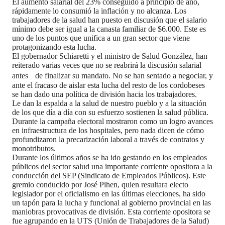
El aumento salarial del 23% conseguido a principio de año,
rápidamente lo consumió la inflación y no alcanza. Los
trabajadores de la salud han puesto en discusión que el salario
mínimo debe ser igual a la canasta familiar de $6.000. Este es
uno de los puntos que unifica a un gran sector que viene
protagonizando esta lucha.
El gobernador Schiaretti y el ministro de Salud González, han
reiterado varias veces que no se reabrirá la discusión salarial
antes de finalizar su mandato. No se han sentado a negociar, y
ante el fracaso de aislar esta lucha del resto de los cordobeses
se han dado una política de división hacia los trabajadores.
Le dan la espalda a la salud de nuestro pueblo y a la situación
de los que día a día con su esfuerzo sostienen la salud pública.
Durante la campaña electoral mostraron como un logro avances
en infraestructura de los hospitales, pero nada dicen de cómo
profundizaron la precarización laboral a través de contratos y
monotributos.
Durante los últimos años se ha ido gestando en los empleados
públicos del sector salud una importante corriente opositora a la
conducción del SEP (Sindicato de Empleados Públicos). Este
gremio conducido por José Pihen, quien resultara electo
legislador por el oficialismo en las últimas elecciones, ha sido
un tapón para la lucha y funcional al gobierno provincial en las
maniobras provocativas de división. Esta corriente opositora se
fue agrupando en la UTS (Unión de Trabajadores de la Salud)