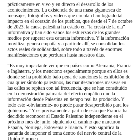
prácticamente en vivo y en directo el desarrollo de los
acontecimientos. La existencia de una masa gigantesca de
mensajes, fotografías y videos que circulan han logrado tal
impacto en el corazón de los pueblos, que desde el 7 de octubre
de 2023, la causa palestina ha estado en “la cresta de la ola”
informativa y han sido vanos los esfuerzos de los grandes
medios por superar esta catarata informativa. Y la información
moviliza, genera empatía y a partir de allí, se consolidan los
actos reales de solidaridad, sobre todo a través de enormes
manifestaciones que perduran hasta nuestros días.
“Es muy impactante ver que en países como Alemania, Francia
e Inglaterra, y los menciono especialmente porque en ellos es
donde se ha prohibido bajo pena de sanciones la exhibición de
cualquier símbolo palestinos, las manifestaciones masivas en
las calles se repitan con tal frecuencia, que se han constituido
en la demostración palmaria del efecto empático que la
información desde Palestina en tiempo real ha producido. Y
todo esto -obviamente- no puede pasar desapercibido para los
gobiernos. “Y es precisamente a partir de esto que Francia ha
decidido reconocer al Estado Palestino independiente en el
próximo mes de junio, siguiendo el camino que marcaron
España, Noruega, Eslovenia e Irlanda. Y esto significa la
garantía de imponer el tema dentro del nervio central de la
Unión Europea.