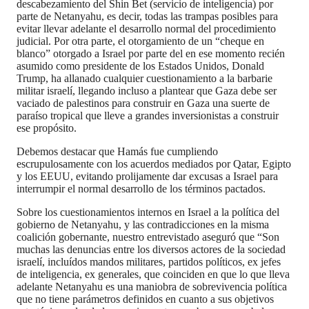
descabezamiento del Shin Bet (servicio de inteligencia) por
parte de Netanyahu, es decir, todas las trampas posibles para
evitar llevar adelante el desarrollo normal del procedimiento
judicial. Por otra parte, el otorgamiento de un “cheque en
blanco” otorgado a Israel por parte del en ese momento recién
asumido como presidente de los Estados Unidos, Donald
Trump, ha allanado cualquier cuestionamiento a la barbarie
militar israelí, llegando incluso a plantear que Gaza debe ser
vaciado de palestinos para construir en Gaza una suerte de
paraíso tropical que lleve a grandes inversionistas a construir
ese propósito.
Debemos destacar que Hamás fue cumpliendo
escrupulosamente con los acuerdos mediados por Qatar, Egipto
y los EEUU, evitando prolijamente dar excusas a Israel para
interrumpir el normal desarrollo de los términos pactados.
Sobre los cuestionamientos internos en Israel a la política del
gobierno de Netanyahu, y las contradicciones en la misma
coalición gobernante, nuestro entrevistado aseguró que “Son
muchas las denuncias entre los diversos actores de la sociedad
israelí, incluídos mandos militares, partidos políticos, ex jefes
de inteligencia, ex generales, que coinciden en que lo que lleva
adelante Netanyahu es una maniobra de sobrevivencia política
que no tiene parámetros definidos en cuanto a sus objetivos