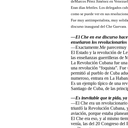
deMarcos Pérez Jiménez en Venezuela
Eran días febriles. Los delegados cu
como se puede ver en sus resolucione
Fue muy antiimperialista, muy solida
discurso inaugural del Che Guevara.
—El Che en ese discurso hace 
enseñaron los revolucionarios
—Exactamente.Me parecemuy imp
El Estado y la revolución de Len
las enseñanzas guerrilleras de M
La Revolución Cubana fue una t
una revolución “foquista”. Fue 
permitió al pueblo de Cuba adueñ
numeroso, entrara en La Habana
Es un ejemplo típico de una re
Santiago de Cuba, de las princi
—Es inevitable que te pida, y
—El Che era un revolucionario q
triunfó la Revolución Cubana, 
aviación, porque estaba plane
El Che era eso, y al mismo tiem
venía, las del 20 Congreso del 