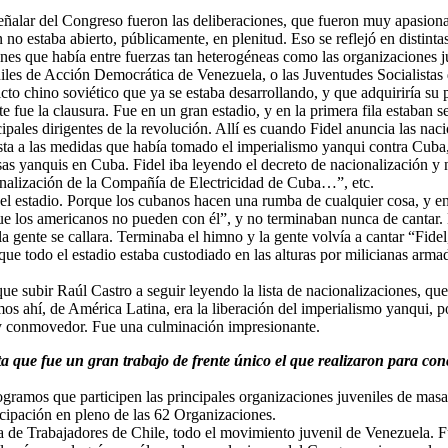
ñalar del Congreso fueron las deliberaciones, que fueron muy apasion
en no estaba abierto, públicamente, en plenitud. Eso se reflejó en distint
ones que había entre fuerzas tan heterogéneas como las organizaciones
niles de Acción Democrática de Venezuela, o las Juventudes Socialistas
cto chino soviético que ya se estaba desarrollando, y que adquiriría su 
fue la clausura. Fue en un gran estadio, y en la primera fila estaban s
pales dirigentes de la revolución. Allí es cuando Fidel anuncia las naci
a a las medidas que había tomado el imperialismo yanqui contra Cuba,
as yanquis en Cuba. Fidel iba leyendo el decreto de nacionalización y
ionalización de la Compañía de Electricidad de Cuba…”, etc.
el estadio. Porque los cubanos hacen una rumba de cualquier cosa, y en
 que los americanos no pueden con él”, y no terminaban nunca de cantar
a gente se callara. Terminaba el himno y la gente volvía a cantar “Fide
 todo el estadio estaba custodiado en las alturas por milicianas arma
ue subir Raúl Castro a seguir leyendo la lista de nacionalizaciones, que
os ahí, de América Latina, era la liberación del imperialismo yanqui, 
y conmovedor. Fue una culminación impresionante.
a que fue un gran trabajo de frente único el que realizaron para co
ramos que participen las principales organizaciones juveniles de masas
icipación en pleno de las 62 Organizaciones.
 de Trabajadores de Chile, todo el movimiento juvenil de Venezuela. F