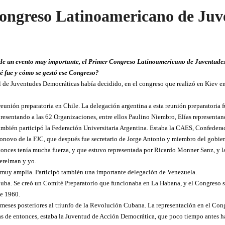
ongreso Latinoamericano de Juv
de un evento muy importante, el Primer Congreso Latinoamericano de Juventudes 
é fue y cómo se gestó ese Congreso?
 de Juventudes Democráticas había decidido, en el congreso que realizó en Kiev e
unión preparatoria en Chile. La delegación argentina a esta reunión preparatoria 
resentando a las 62 Organizaciones, entre ellos Paulino Niembro, Elías representand
También participó la Federación Universitaria Argentina. Estaba la CAES, Confedera
gonovo de la FJC, que después fue secretario de Jorge Antonio y miembro del gobi
ntonces tenía mucha fuerza, y que estuvo representada por Ricardo Monner Sanz, y l
erelman y yo.
o, muy amplia. Participó también una importante delegación de Venezuela.
uba. Se creó un Comité Preparatorio que funcionaba en La Habana, y el Congreso s
de 1960.
s meses posteriores al triunfo de la Revolución Cubana. La representación en el Co
ias de entonces, estaba la Juventud de Acción Democrática, que poco tiempo antes 