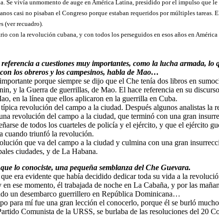
. Se vivía unmomento de auge en América Latina, presidido por el impulso que l
banos casi no pisaban el Congreso porque estaban requeridos por múltiples tareas. 
s (ver recuadro).
rio con la revolución cubana, y con todos los perseguidos en esos años en Améric
referencia a cuestiones muy importantes, como la lucha armada, lo 
 con los obreros y los campesinos, habla de Mao…
ortante porque siempre se dijo que el Che tenía dos libros en sumoch
in, y la Guerra de guerrillas, de Mao. El hace referencia en su discurs
ao, en la línea que ellos aplicaron en la guerrilla en Cuba.
ípica revolución del campo a la ciudad. Después algunos analistas la 
una revolución del campo a la ciudad, que terminó con una gran insurr
arse de todos los cuarteles de policía y el ejército, y que el ejército g
 cuando triunfó la revolución.
volución que va del campo a la ciudad y culmina con una gran insurrec
pales ciudades, y de La Habana.
a que lo conociste, una pequeña semblanza del Che Guevara.
ue era evidente que había decidido dedicar toda su vida a la revolució
y en ese momento, él trabajada de noche en La Cabaña, y por las mañan
ando un desembarco guerrillero en República Dominicana…
po para mí fue una gran lección el conocerlo, porque él se burló mucho 
Partido Comunista de la URSS, se burlaba de las resoluciones del 20 Co