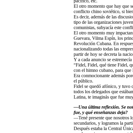
pacífico, etc.
El otro momento que hay que se
conflicto chino soviético, si bi
Es decir, además de las discusi
tipo de las organizaciones juve
comunistas, subyacía este confli
El otro momento muy impactante 
Guevara, Vilma Espín, los princi
Revolución Cubana. En respuest
nacionalizando todas las empres
partir de hoy se decreta la nac
Y a cada anuncio se estremecía 
“Fidel, Fidel, qué tiene Fidel,
con el himno cubano, para que l
Era conmocionante además porque
el público.
Fidel se quedó afónico, y tuvo q
todos los delegados que estábam
Latina, te imaginás que fue mu
—Una última reflexión. Se not
fue, y qué enseñanzas deja?
—Tené presente que nosotros log
secundarios, y logramos la part
Después estaba la Central Única