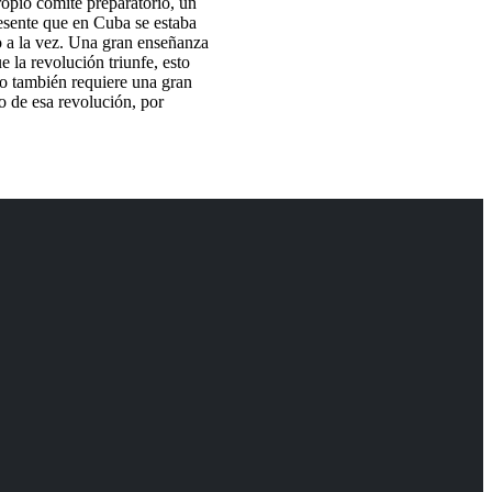
ropio comité preparatorio, un
resente que en Cuba se estaba
o a la vez. Una gran enseñanza
la revolución triunfe, esto
ro también requiere una gran
o de esa revolución, por