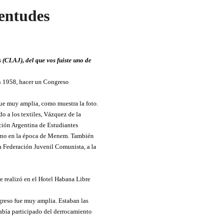
entudes
(CLAJ), del que vos fuiste uno de
n 1958, hacer un Congreso
fue muy amplia, como muestra la foto.
o a los textiles, Vázquez de la
ción Argentina de Estudiantes
erno en la época de Menem. También
a Federación Juvenil Comunista, a la
e realizó en el Hotel Habana Libre
ngreso fue muy amplia. Estaban las
había participado del derrocamiento