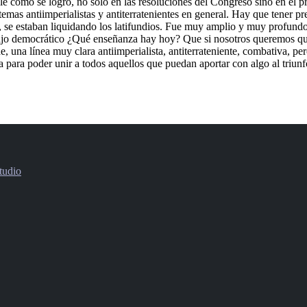
e cómo se logró, no sólo en las resoluciones del Congreso sino en el p
temas antiimperialistas y antiterratenientes en general. Hay que tener p
a, se estaban liquidando los latifundios. Fue muy amplio y muy profund
bajo democrático ¿Qué enseñanza hay hoy? Que si nosotros queremos que 
, una línea muy clara antiimperialista, antiterrateniente, combativa, pe
a para poder unir a todos aquellos que puedan aportar con algo al triunf
tudio