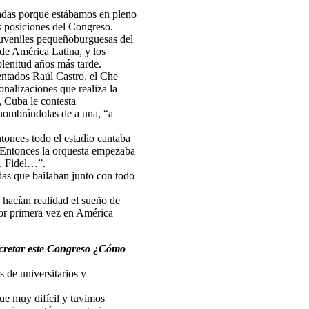
adas porque estábamos en pleno
as posiciones del Congreso.
 juveniles pequeñoburguesas del
 de América Latina, y los
plenitud años más tarde.
entados Raúl Castro, el Che
onalizaciones que realiza la
 Cuba le contesta
 nombrándolas de a una, “a
tonces todo el estadio cantaba
. Entonces la orquesta empezaba
l, Fidel…”.
das que bailaban junto con todo
 hacían realidad el sueño de
por primera vez en América
ncretar este Congreso ¿Cómo
 de universitarios y
ue muy difícil y tuvimos