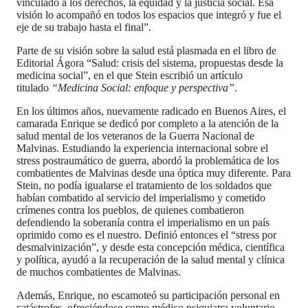
vinculado a los derechos, la equidad y la justicia social. Esa
visión lo acompañó en todos los espacios que integró y fue el
eje de su trabajo hasta el final”.
Parte de su visión sobre la salud está plasmada en el libro de
Editorial Ágora “Salud: crisis del sistema, propuestas desde la
medicina social”, en el que Stein escribió un artículo
titulado
“Medicina Social: enfoque y perspectiva”
.
En los últimos años, nuevamente radicado en Buenos Aires, el
camarada Enrique se dedicó por completo a la atención de la
salud mental de los veteranos de la Guerra Nacional de
Malvinas. Estudiando la experiencia internacional sobre el
stress postraumático de guerra, abordó la problemática de los
combatientes de Malvinas desde una óptica muy diferente. Para
Stein, no podía igualarse el tratamiento de los soldados que
habían combatido al servicio del imperialismo y cometido
crímenes contra los pueblos, de quienes combatieron
defendiendo la soberanía contra el imperialismo en un país
oprimido como es el nuestro. Definió entonces el “stress por
desmalvinización”, y desde esta concepción médica, científica
y política, ayudó a la recuperación de la salud mental y clínica
de muchos combatientes de Malvinas.
Además, Enrique, no escamoteó su participación personal en
catástrofes, ofreciéndose como médico psiquiatra voluntario