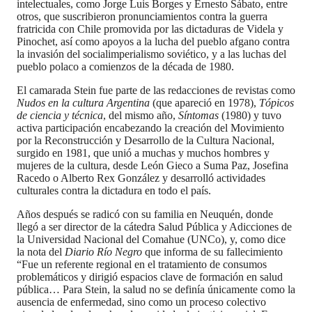
intelectuales, como Jorge Luis Borges y Ernesto Sábato, entre
otros, que suscribieron pronunciamientos contra la guerra
fratricida con Chile promovida por las dictaduras de Videla y
Pinochet, así como apoyos a la lucha del pueblo afgano contra
la invasión del socialimperialismo soviético, y a las luchas del
pueblo polaco a comienzos de la década de 1980.
El camarada Stein fue parte de las redacciones de revistas como
Nudos en la cultura Argentina
(que apareció en 1978),
Tópicos
de ciencia y técnica
, del mismo año,
Síntomas
(1980) y tuvo
activa participación encabezando la creación del Movimiento
por la Reconstrucción y Desarrollo de la Cultura Nacional,
surgido en 1981, que unió a muchas y muchos hombres y
mujeres de la cultura, desde León Gieco a Suma Paz, Josefina
Racedo o Alberto Rex González y desarrolló actividades
culturales contra la dictadura en todo el país.
Años después se radicó con su familia en Neuquén, donde
llegó a ser director de la cátedra Salud Pública y Adicciones de
la Universidad Nacional del Comahue (UNCo), y, como dice
la nota del
Diario Río Negro
que informa de su fallecimiento
“Fue un referente regional en el tratamiento de consumos
problemáticos y dirigió espacios clave de formación en salud
pública… Para Stein, la salud no se definía únicamente como la
ausencia de enfermedad, sino como un proceso colectivo