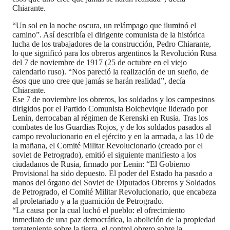
Chiarante.
“Un sol en la noche oscura, un relámpago que iluminó el
camino”. Así describía el dirigente comunista de la histórica
lucha de los trabajadores de la construcción, Pedro Chiarante,
lo que significó para los obreros argentinos la Revolución Rusa
del 7 de noviembre de 1917 (25 de octubre en el viejo
calendario ruso). “Nos pareció la realización de un sueño, de
ésos que uno cree que jamás se harán realidad”, decía
Chiarante.
Ese 7 de noviembre los obreros, los soldados y los campesinos
dirigidos por el Partido Comunista Bolchevique liderado por
Lenin, derrocaban al régimen de Kerenski en Rusia. Tras los
combates de los Guardias Rojos, y de los soldados pasados al
campo revolucionario en el ejército y en la armada, a las 10 de
la mañana, el Comité Militar Revolucionario (creado por el
soviet de Petrogrado), emitió el siguiente manifiesto a los
ciudadanos de Rusia, firmado por Lenin: “El Gobierno
Provisional ha sido depuesto. El poder del Estado ha pasado a
manos del órgano del Soviet de Diputados Obreros y Soldados
de Petrogrado, el Comité Militar Revolucionario, que encabeza
al proletariado y a la guarnición de Petrogrado.
“La causa por la cual luchó el pueblo: el ofrecimiento
inmediato de una paz democrática, la abolición de la propiedad
terrateniente sobre la tierra, el control obrero sobre la