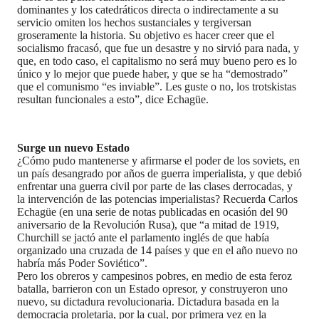
dominantes y los catedráticos directa o indirectamente a su
servicio omiten los hechos sustanciales y tergiversan
groseramente la historia. Su objetivo es hacer creer que el
socialismo fracasó, que fue un desastre y no sirvió para nada, y
que, en todo caso, el capitalismo no será muy bueno pero es lo
único y lo mejor que puede haber, y que se ha “demostrado”
que el comunismo “es inviable”. Les guste o no, los trotskistas
resultan funcionales a esto”, dice Echagüe.
Surge un nuevo Estado
¿Cómo pudo mantenerse y afirmarse el poder de los soviets, en
un país desangrado por años de guerra imperialista, y que debió
enfrentar una guerra civil por parte de las clases derrocadas, y
la intervención de las potencias imperialistas? Recuerda Carlos
Echagüe (en una serie de notas publicadas en ocasión del 90
aniversario de la Revolución Rusa), que “a mitad de 1919,
Churchill se jactó ante el parlamento inglés de que había
organizado una cruzada de 14 países y que en el año nuevo no
habría más Poder Soviético”.
Pero los obreros y campesinos pobres, en medio de esta feroz
batalla, barrieron con un Estado opresor, y construyeron uno
nuevo, su dictadura revolucionaria. Dictadura basada en la
democracia proletaria, por la cual, por primera vez en la