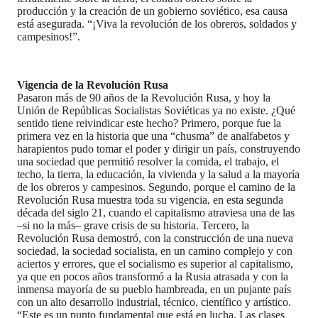
producción y la creación de un gobierno soviético, esa causa
está asegurada. “¡Viva la revolución de los obreros, soldados y
campesinos!”.
Vigencia de la Revolución Rusa
Pasaron más de 90 años de la Revolución Rusa, y hoy la
Unión de Repúblicas Socialistas Soviéticas ya no existe. ¿Qué
sentido tiene reivindicar este hecho? Primero, porque fue la
primera vez en la historia que una “chusma” de analfabetos y
harapientos pudo tomar el poder y dirigir un país, construyendo
una sociedad que permitió resolver la comida, el trabajo, el
techo, la tierra, la educación, la vivienda y la salud a la mayoría
de los obreros y campesinos. Segundo, porque el camino de la
Revolución Rusa muestra toda su vigencia, en esta segunda
década del siglo 21, cuando el capitalismo atraviesa una de las
–si no la más– grave crisis de su historia. Tercero, la
Revolución Rusa demostró, con la construcción de una nueva
sociedad, la sociedad socialista, en un camino complejo y con
aciertos y errores, que el socialismo es superior al capitalismo,
ya que en pocos años transformó a la Rusia atrasada y con la
inmensa mayoría de su pueblo hambreada, en un pujante país
con un alto desarrollo industrial, técnico, científico y artístico.
“Este es un punto fundamental que está en lucha. Las clases