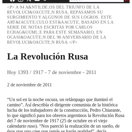
<P> A 94 A&NTILDE;OS DEL TRIUNFO DE LA
REVOLUCI&OACUTE;N RUSA, REPASAMOS SU
SURGIMIENTO Y ALGUNOS DE SUS LOGROS. ESTE
ART&IACUTE;CULO EST&AACUTE; BASADO EN LA
SERIE DE NOTAS ESCRITAS POR CARLOS
ECHAG&UUML;E PARA ESTE SEMANARIO, EN
OCASI&OACUTE;N DEL 90 ANIVERSARIO DE LA
REVOLUCI&OACUTE;N RUSA.</P>
La Revolución Rusa
Hoy 1393 / 1917 - 7 de noviembre - 2011
2 de noviembre de 2011
“Un sol en la noche oscura, un relámpago que iluminó el
camino”. Así describía el dirigente comunista de la histórica
lucha de los trabajadores de la construcción, Pedro Chiarante,
lo que significó para los obreros argentinos la Revolución Rusa
del 7 de noviembre de 1917 (25 de octubre en el viejo
calendario ruso). “Nos pareció la realización de un sueño, de
ésos que uno cree que jamás se harán realidad”, decía