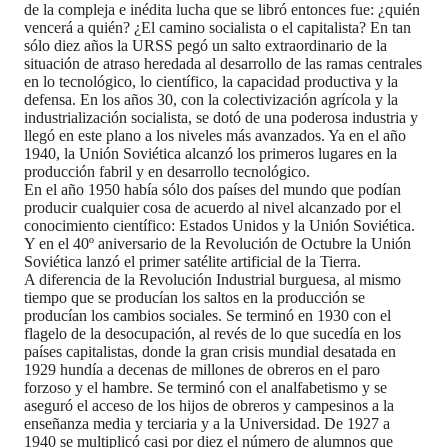
de la compleja e inédita lucha que se libró entonces fue: ¿quién
vencerá a quién? ¿El camino socialista o el capitalista? En tan
sólo diez años la URSS pegó un salto extraordinario de la
situación de atraso heredada al desarrollo de las ramas centrales
en lo tecnológico, lo científico, la capacidad productiva y la
defensa. En los años 30, con la colectivización agrícola y la
industrialización socialista, se dotó de una poderosa industria y
llegó en este plano a los niveles más avanzados. Ya en el año
1940, la Unión Soviética alcanzó los primeros lugares en la
producción fabril y en desarrollo tecnológico.
En el año 1950 había sólo dos países del mundo que podían
producir cualquier cosa de acuerdo al nivel alcanzado por el
conocimiento científico: Estados Unidos y la Unión Soviética.
Y en el 40º aniversario de la Revolución de Octubre la Unión
Soviética lanzó el primer satélite artificial de la Tierra.
A diferencia de la Revolución Industrial burguesa, al mismo
tiempo que se producían los saltos en la producción se
producían los cambios sociales. Se terminó en 1930 con el
flagelo de la desocupación, al revés de lo que sucedía en los
países capitalistas, donde la gran crisis mundial desatada en
1929 hundía a decenas de millones de obreros en el paro
forzoso y el hambre. Se terminó con el analfabetismo y se
aseguró el acceso de los hijos de obreros y campesinos a la
enseñanza media y terciaria y a la Universidad. De 1927 a
1940 se multiplicó casi por diez el número de alumnos que