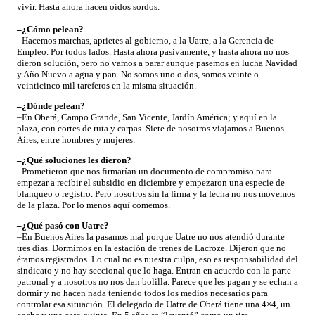
vivir. Hasta ahora hacen oídos sordos.
–¿Cómo pelean?
–Hacemos marchas, aprietes al gobierno, a la Uatre, a la Gerencia de
Empleo. Por todos lados. Hasta ahora pasivamente, y hasta ahora no nos
dieron solución, pero no vamos a parar aunque pasemos en lucha Navidad
y Año Nuevo a agua y pan. No somos uno o dos, somos veinte o
veinticinco mil tareferos en la misma situación.
–¿Dónde pelean?
–En Oberá, Campo Grande, San Vicente, Jardín América; y aquí en la
plaza, con cortes de ruta y carpas. Siete de nosotros viajamos a Buenos
Aires, entre hombres y mujeres.
–¿Qué soluciones les dieron?
–Prometieron que nos firmarían un documento de compromiso para
empezar a recibir el subsidio en diciembre y empezaron una especie de
blanqueo o registro. Pero nosotros sin la firma y la fecha no nos movemos
de la plaza. Por lo menos aquí comemos.
–¿Qué pasó con Uatre?
–En Buenos Aires la pasamos mal porque Uatre no nos atendió durante
tres días. Dormimos en la estación de trenes de Lacroze. Dijeron que no
éramos registrados. Lo cual no es nuestra culpa, eso es responsabilidad del
sindicato y no hay seccional que lo haga. Entran en acuerdo con la parte
patronal y a nosotros no nos dan bolilla. Parece que les pagan y se echan a
dormir y no hacen nada teniendo todos los medios necesarios para
controlar esa situación. El delegado de Uatre de Oberá tiene una 4×4, un