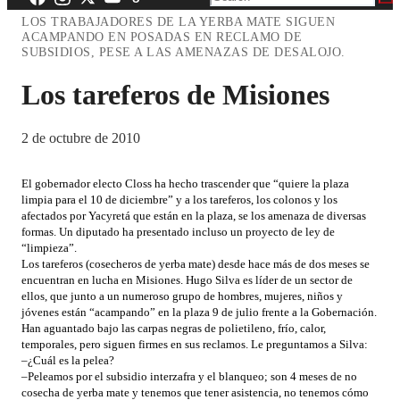
LOS TRABAJADORES DE LA YERBA MATE SIGUEN
ACAMPANDO EN POSADAS EN RECLAMO DE
SUBSIDIOS, PESE A LAS AMENAZAS DE DESALOJO.
Los tareferos de Misiones
2 de octubre de 2010
El gobernador electo Closs ha hecho trascender que “quiere la plaza
limpia para el 10 de diciembre” y a los tareferos, los colonos y los
afectados por Yacyretá que están en la plaza, se los amenaza de diversas
formas. Un diputado ha presentado incluso un proyecto de ley de
“limpieza”.
Los tareferos (cosecheros de yerba mate) desde hace más de dos meses se
encuentran en lucha en Misiones. Hugo Silva es líder de un sector de
ellos, que junto a un numeroso grupo de hombres, mujeres, niños y
jóvenes están “acampando” en la plaza 9 de julio frente a la Gobernación.
Han aguantado bajo las carpas negras de polietileno, frío, calor,
temporales, pero siguen firmes en sus reclamos. Le preguntamos a Silva:
–¿Cuál es la pelea?
–Peleamos por el subsidio interzafra y el blanqueo; son 4 meses de no
cosecha de yerba mate y tenemos que tener asistencia, no tenemos cómo