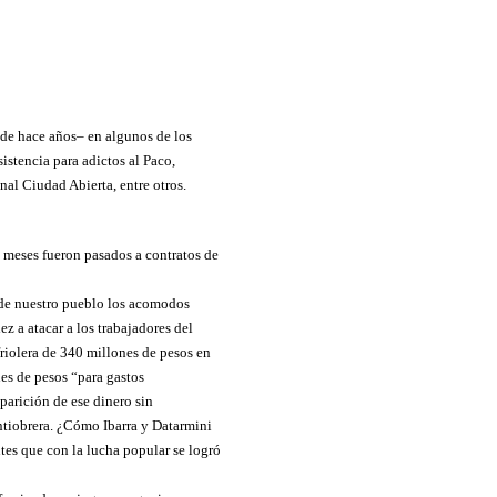
sde hace años– en algunos de los
stencia para adictos al Paco,
al Ciudad Abierta, entre otros.
 meses fueron pasados a contratos de
 de nuestro pueblo los acomodos
z a atacar a los trabajadores del
riolera de 340 millones de pesos en
nes de pesos “para gastos
parición de ese dinero sin
ntiobrera. ¿Cómo Ibarra y Datarmini
ntes que con la lucha popular se logró