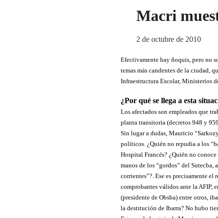
Macri muest
2 de octubre de 2010
Efectivamente hay ñoquis, pero no so
temas más candentes de la ciudad, qu
Infraestructura Escolar, Ministerios
¿Por qué se llega a esta situa
Los afectados son empleados que trab
planta transitoria (decretos 948 y 95
Sin lugar a dudas, Mauricio “Sarkozy
políticos. ¿Quién no repudia a los “
Hospital Francés? ¿Quién no conoce l
manos de los “gordos” del Sutecba, a 
corrientes”?. Ese es precisamente el 
comprobantes válidos ante la AFIP, e
(presidente de Obsba) entre otros, ib
la destitución de Ibarra? No hubo ti