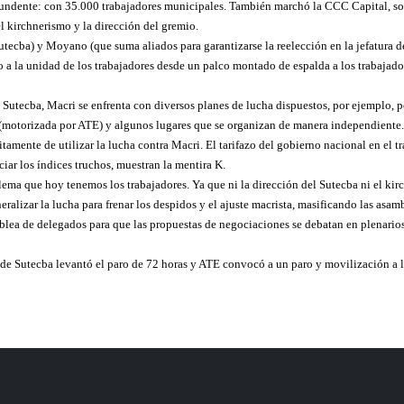
tundente: con 35.000 trabajadores municipales. También marchó la CCC Capital, so
 kirchnerismo y la dirección del gremio.
utecba) y Moyano (que suma aliados para garantizarse la reelección en la jefatura d
o a la unidad de los trabajadores desde un palco montado de espalda a los trabajad
Sutecba, Macri se enfrenta con diversos planes de lucha dispuestos, por ejemplo, 
(motorizada por ATE) y algunos lugares que se organizan de manera independiente.
tamente de utilizar la lucha contra Macri. El tarifazo del gobierno nacional en el tr
iar los índices truchos, muestran la mentira K.
ema que hoy tenemos los trabajadores. Ya que ni la dirección del Sutecba ni el kirc
alizar la lucha para frenar los despidos y el ajuste macrista, masificando las asambl
lea de delegados para que las propuestas de negociaciones se debatan en plenarios
n de Sutecba levantó el paro de 72 horas y ATE convocó a un paro y movilización a l