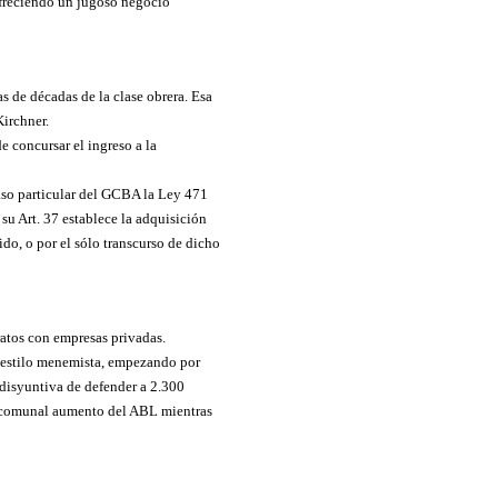
 ofreciendo un jugoso negocio
 de décadas de la clase obrera. Esa
irchner.
e concursar el ingreso a la
caso particular del GCBA la Ley 471
su Art. 37 establece la adquisición
do, o por el sólo transcurso de dicho
ratos con empresas privadas.
or estilo menemista, empezando por
 disyuntiva de defender a 2.300
 descomunal aumento del ABL mientras