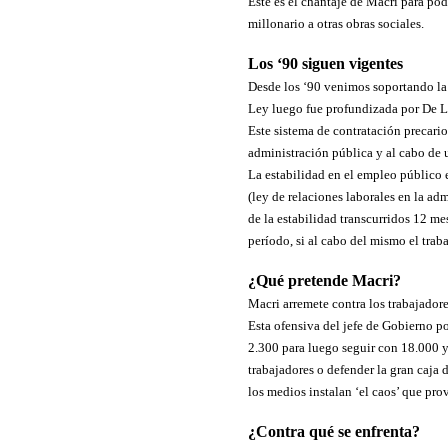
Este es el chantaje de Macri para pod
millonario a otras obras sociales.
Los ‘90 siguen vigentes
Desde los ‘90 venimos soportando la 
Ley luego fue profundizada por De L
Este sistema de contratación precario 
administración pública y al cabo de 
La estabilidad en el empleo público 
(ley de relaciones laborales en la a
de la estabilidad transcurridos 12 m
período, si al cabo del mismo el trab
¿Qué pretende Macri?
Macri arremete contra los trabajadore
Esta ofensiva del jefe de Gobierno p
2.300 para luego seguir con 18.000 y
trabajadores o defender la gran caja
los medios instalan ‘el caos’ que pro
¿Contra qué se enfrenta?