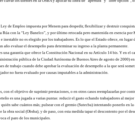
er clavar los dientes en la OSBA y aplicar su línea de “apertura” y “libre opción”,
Ley de Empleo impuesta por Menem para despedir, flexibilizar y destruir conquistas
a Rúa con la “Ley Banelco”, y por último retocada pero mantenida en esencia por K
e inestable no es elegido por los trabajadores. Es lo que el Estado ofrece, en lugar d
un año evaluar el desempeño para determinar su ingreso a la planta permanente.
es una garantía que ofrece la Constitución Nacional en su Artículo 14 bis. Y en el 
dministración pública de la Ciudad Autónoma de Buenos Aires de agosto de 2000) en 
eses de trabajo cuando debe aprobar la evaluación de desempeño a la que será someti
ajador no fuera evaluado por causas imputables a la administración.
s, con el objetivo de suprimir prestaciones, o en otros casos reemplazarlas por cont
orteño es una jugada a varias puntas: reducir el gasto echando trabajadores al mej
 quién sabe cuántos más; pulsear con el gremio (Sutecba) intentando ponerlo en la
 de la obra social (Obsba); y de paso, con esta medida tapar el descontento por el
voca el paro de los municipales.