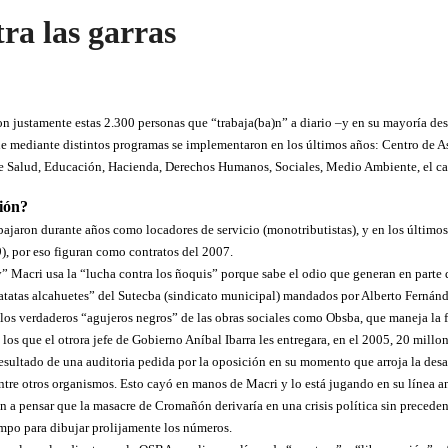
ra las garras
n justamente estas 2.300 personas que “trabaja(ba)n” a diario –y en su mayoría de
e mediante distintos programas se implementaron en los últimos años: Centro de Asi
 de Salud, Educación, Hacienda, Derechos Humanos, Sociales, Medio Ambiente, el can
ción?
ajaron durante años como locadores de servicio (monotributistas), y en los últimos
9), por eso figuran como contratos del 2007.
” Macri usa la “lucha contra los ñoquis” porque sabe el odio que generan en parte
batatas alcahuetes” del Sutecba (sindicato municipal) mandados por Alberto Fernánde
os verdaderos “agujeros negros” de las obras sociales como Obsba, que maneja la f
los que el otrora jefe de Gobierno Aníbal Ibarra les entregara, en el 2005, 20 millo
resultado de una auditoria pedida por la oposición en su momento que arroja la desa
ntre otros organismos. Esto cayó en manos de Macri y lo está jugando en su línea a
an a pensar que la masacre de Cromañón derivaría en una crisis política sin precede
empo para dibujar prolijamente los números.