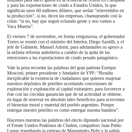
y para las exportaciones de crudo a Estados Unidos, lo que
significan unos 60 millones dólares, que serían “reinvertidos en
la producción”, si no, dicen las empresas, chantajeando con la
crisis: “si no, hay que seguir echando gente y nos vamos a
Vaca Muerta”.
El viernes 7 de noviembre, en forma vergonzosa, el gobernador
Torres se reunió con el ministro del Interior, Diego Santilli, y el
jefe de Gabinete, Manuel Adorni, para adelantarles su apoyo a
la nefasta reforma antiobrera a cambio de la quita de las
retenciones a las exportaciones de crudo pesado patagónico.
Vale la pena recordar las palabras del gran patriota Enrique
Mosconi, primer presidente y fundador de YPF: “Resulta
inexplicable la existencia de ciudadanos que quieren enajenar
nuestros depósitos de petróleo acordando concesiones de
exploración y explotación al capital extranjero, para favorecer a
éste con las crecidas ganancias que de tal actividad se obtiene,
en lugar de reservar en absoluto tales beneficios para acrecentar
el bienestar moral y material del pueblo argentino. Porque
entregar nuestro petróleo es como entregar nuestra bandera”.
Hacemos nuestras las palabras del electo diputado nacional por
el Frente Unidos Podemos de Chubut, compañero Juan Pablo
Luque repudiando la entrega de Manantiales Behr y la salida