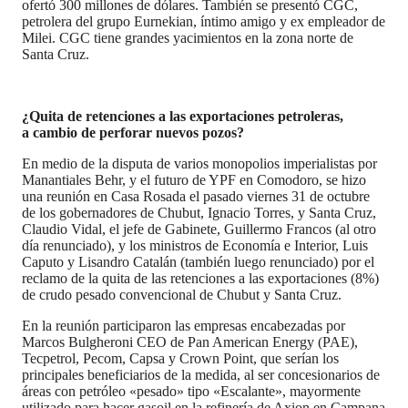
ofertó 300 millones de dólares. También se presentó CGC,
petrolera del grupo Eurnekian, íntimo amigo y ex empleador de
Milei. CGC tiene grandes yacimientos en la zona norte de
Santa Cruz.
¿Quita de retenciones a las exportaciones petroleras,
a cambio de perforar nuevos pozos?
En medio de la disputa de varios monopolios imperialistas por
Manantiales Behr, y el futuro de YPF en Comodoro, se hizo
una reunión en Casa Rosada el pasado viernes 31 de octubre
de los gobernadores de Chubut, Ignacio Torres, y Santa Cruz,
Claudio Vidal, el jefe de Gabinete, Guillermo Francos (al otro
día renunciado), y los ministros de Economía e Interior, Luis
Caputo y Lisandro Catalán (también luego renunciado) por el
reclamo de la quita de las retenciones a las exportaciones (8%)
de crudo pesado convencional de Chubut y Santa Cruz.
En la reunión participaron las empresas encabezadas por
Marcos Bulgheroni CEO de Pan American Energy (PAE),
Tecpetrol, Pecom, Capsa y Crown Point, que serían los
principales beneficiarios de la medida, al ser concesionarios de
áreas con petróleo «pesado» tipo «Escalante», mayormente
utilizado para hacer gasoil en la refinería de Axion en Campana