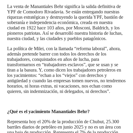
La venta de Manantiales Behr significa la salida definitiva de
YPF de Comodoro Rivadavia. Se están entregando nuestras
riquezas estratégicas y destruyendo la querida YPF, bastión de
soberanía e independencia económica, creada en nuestra
ciudad en 1922 hace 103 años, por Mosconi, Baldrich, y los
pioneros patriotas. Así se desarrolló nuestra historia de luchas,
nuestra ciudad, y las ciudades y pueblos patagónicos.
La política de Milei, con la llamada “reforma laboral”, ahora,
además pretende barrer con todos los derechos de los
trabajadores, conquistados en años de lucha, para
transformarnos en “trabajadores esclavos”, que se usan y se
tiran a la basura. Y, como dicen los trabajadores petroleros en
los yacimientos: “echan a los “viejos” con derechos y
antigüedad y cuando las empresas tomen nuevos, no tendremos
horarios, ni horas extras, ni vacaciones, nos echan como
quieren, sin indemnización, ni delegados, ni derechos”.
¿Qué es el yacimiento Manantiales Behr?
Representa hoy el 20% de la producción de Chubut, 25.300
barriles diarios de petróleo en junio 2025 y no es un área con
una baja de producción. Representa el 7% de la producción