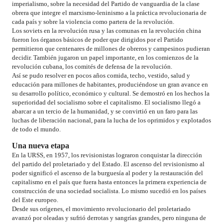
imperialismo, sobre la necesidad del Partido de vanguardia de la clase
obrera que integre el marxismo-leninismo a la práctica revolucionaria de
cada país y sobre la violencia como partera de la revolución.
Los soviets en la revolución rusa y las comunas en la revolución china
fueron los órganos básicos de poder que dirigidos por el Partido
permitieron que centenares de millones de obreros y campesinos pudieran
decidir. También jugaron un papel importante, en los comienzos de la
revolución cubana, los comités de defensa de la revolución.
Así se pudo resolver en pocos años comida, techo, vestido, salud y
educación para millones de habitantes, produciéndose un gran avance en
su desarrollo político, económico y cultural. Se demostró en los hechos la
superioridad del socialismo sobre el capitalismo. El socialismo llegó a
abarcar a un tercio de la humanidad, y se convirtió en un faro para las
luchas de liberación nacional, para la lucha de los oprimidos y explotados
de todo el mundo.
Una nueva etapa
En la URSS, en 1957, los revisionistas lograron conquistar la dirección
del partido del proletariado y del Estado. El ascenso del revisionismo al
poder significó el ascenso de la burguesía al poder y la restauración del
capitalismo en el país que fuera hasta entonces la primera experiencia de
construcción de una sociedad socialista. Lo mismo sucedió en los países
del Este europeo.
Desde sus orígenes, el movimiento revolucionario del proletariado
avanzó por oleadas y sufrió derrotas y sangrías grandes, pero ninguna de