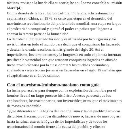
tácticas, revisar a la luz de ella su teoría; he aquí como concebía su misión
Marx”[4].
Con la derrota de la Revolución Cultural Proletaria, y la restauración
capitalista en China, en 1978, se cerró una etapa en el desarrollo del
movimiento revolucionario del proletariado mundial; una etapa en la que
el proletariado conquistó y ejerció el poder en países que llegaron a
abarcar la tercera parte de la humanidad.
La derrota del proletariado ha sido y es utilizada por la burguesía y los
revisionistas en todo el mundo para decir que el comunismo ha fracasado
y desatar la oleada reaccionaria más grande del siglo 20. Así el
imperialismo, los terratenientes y la burguesía en todo el planeta intentan
justificar la voracidad con que arrancan conquistas logradas en años de
lucha revolucionaria por la clase obrera y los pueblos oprimidos y
apelando a viejas teorías (éstas sí ya fracasadas en el siglo 19) señalan que
el capitalismo es el único camino.
Con el marxismo-leninismo-maoísmo como guía
La lucha por acabar para siempre con la explotación del hombre por el
hombre llevará un largo proceso histórico. A veces parecerá que los
explotadores, los reaccionarios, son invencibles; otras, que el movimiento
de masas es imparable.
“¡Qué diferentes son la lógica del imperialismo y la del pueblo! Provocar
disturbios, fracasar, provocar disturbios de nuevo, fracasar de nuevo, y así
hasta la ruina: esta es la lógica de los imperialistas y de todos los
reaccionarios del mundo frente a la causa del pueblo, y ellos no