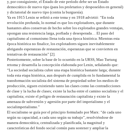
y, por consiguiente, el Estado de este período debe ser un Estado
democrático de nuevo tipo (para los proletarios y desposeídos en general)
y dictatorial de nuevo tipo (contra la burguesía).
Ya en 1915 Lenin se refirió a este tema y en 1918 advirtió: “En toda
revolución profunda, lo normal es que los explotadores, que durante
bastantes años conservan de hecho sobre los explotados grandes ventajas,
opongan una resistencia larga, porfiada y desesperada… El paso del
capitalismo al comunismo llena toda una época histórica. Mientras esta
época histórica no finalice, los explotadores siguen inevitablemente
abrigando esperanzas de restauración, esperanzas que se convierten en
tentativas de restauración” [2].
Posteriormente, sobre la base de lo ocurrido en la URSS, Mao Tsetung
retoma y desarrolla la concepción elaborada por Lenin, señalando que:
“La sociedad socialista cubre una etapa histórica bastante larga; durante
toda esta etapa histórica, aun después de cumplida en lo fundamental la
transformación socialista del sistema de propiedad sobre los medios de
producción, siguen existiendo tanto las clases como las contradicciones
de clase y la lucha de clases; existe la lucha entre el camino socialista y el
capitalista; existe el peligro de restauración capitalista y existe la
amenaza de subversión y agresión por parte del imperialismo y el
socialimperialismo.”
El socialismo se guía por el principio formulado por Marx: “de cada uno
según su capacidad, a cada uno según su trabajo”, resolviéndose de
manera democrática, centralizada y planificada, la magnitud y
características del fondo social común para sostener y ampliar la