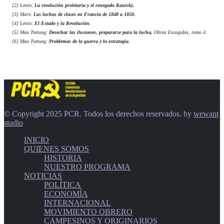
[2] Lenin:
La revolución proletaria y el renegado Kautsky.
[3] Marx:
Las luchas de clases en Francia de 1848 a 1850.
[4] Lenin:
El Estado y la Revolución
.
[5] Mao Tsetung:
Desechar las ilusiones, prepararse para la lucha,
Obras Escogidas, tomo 4.
[6] Mao Tsetung:
Problemas de la guerra y la estrategia
.
© Copyright 2025 PCR. Todos los derechos reservados. by
wewant
studio
INICIO
QUIENES SOMOS
HISTORIA
NUESTRO PROGRAMA
NOTICIAS
POLÍTICA
ECONOMÍA
INTERNACIONAL
MOVIMIENTO OBRERO
CAMPESINOS Y ORIGINARIOS