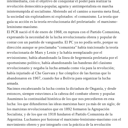
intermediaria, con el objetivo de conquistar el poder para realizar la
revolución democrática-popular, agraria y antiimperialista en marcha
ininterrumpida al socialismo. Abriendo así el camino a nuestra meta final,
la sociedad sin explotadores ni explotados: el comunismo. La teoría que
guía su acción es la teoría revolucionaria del proletariado: el marxismo-
leninismo-maoísmo.
El PCR nació el 6 de enero de 1968, en ruptura con el Partido Comunista,
expresando la necesidad de la lucha revolucionaria obrera y popular de
contar con un partido de vanguardia. El PC ya no podía serlo, porque su
dirección aunque se proclamaba “comunista” había traicionado la teoría
revolucionaria de Marx y Lenin y la había reemplazado por el
revisionismo; había abandonado la línea de hegemonía proletaria por el
oportunismo político; había abandonando las banderas del clasismo
revolucionario y negaba la lucha armada como vía para la revolución;
había injuriado al Che Guevara y fue cómplice de las fuerzas que lo
abandonaron en 1967, cuando fue a Bolivia para organizar la lucha
armada.
Nacimos encabezando la lucha contra la dictadura de Onganía, y desde
entonces, siempre estuvimos a la cabeza del combate obrero y popular.
Asumimos la continuidad histórica de los que nos precedieron en esta
lucha: los que difundieron las ideas marxistas hace ya más de un siglo; de
los marxistas revolucionarios que en 1892 formaron la Agrupación
Socialista; y de los que en 1918 fundaron el Partido Comunista de la
Argentina. Luchamos por fusionar el marxismo-leninismo-maoísmo con el
movimiento obrero y por integrarlo con la práctica de la revolución