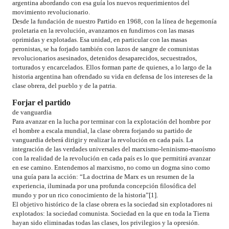
argentina abordando con esa guía los nuevos requerimientos del
movimiento revolucionario.
Desde la fundación de nuestro Partido en 1968, con la línea de hegemonía
proletaria en la revolución, avanzamos en fundirnos con las masas
oprimidas y explotadas. Esa unidad, en particular con las masas
peronistas, se ha forjado también con lazos de sangre de comunistas
revolucionarios asesinados, detenidos desaparecidos, secuestrados,
torturados y encarcelados. Ellos forman parte de quienes, a lo largo de la
historia argentina han ofrendado su vida en defensa de los intereses de la
clase obrera, del pueblo y de la patria.
Forjar el partido
de vanguardia
Para avanzar en la lucha por terminar con la explotación del hombre por
el hombre a escala mundial, la clase obrera forjando su partido de
vanguardia deberá dirigir y realizar la revolución en cada país. La
integración de las verdades universales del marxismo-leninismo-maoísmo
con la realidad de la revolución en cada país es lo que permitirá avanzar
en ese camino. Entendemos al marxismo, no como un dogma sino como
una guía para la acción: “La doctrina de Marx es un resumen de la
experiencia, iluminada por una profunda concepción filosófica del
mundo y por un rico conocimiento de la historia”[1].
El objetivo histórico de la clase obrera es la sociedad sin explotadores ni
explotados: la sociedad comunista. Sociedad en la que en toda la Tierra
hayan sido eliminadas todas las clases, los privilegios y la opresión.