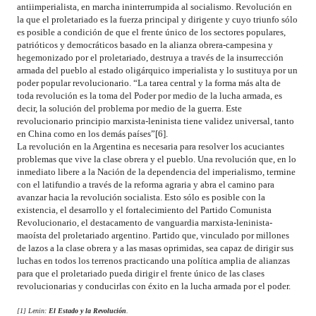
antiimperialista, en marcha ininterrumpida al socialismo. Revolución en
la que el proletariado es la fuerza principal y dirigente y cuyo triunfo sólo
es posible a condición de que el frente único de los sectores populares,
patrióticos y democráticos basado en la alianza obrera-campesina y
hegemonizado por el proletariado, destruya a través de la insurrección
armada del pueblo al estado oligárquico imperialista y lo sustituya por un
poder popular revolucionario. “La tarea central y la forma más alta de
toda revolución es la toma del Poder por medio de la lucha armada, es
decir, la solución del problema por medio de la guerra. Este
revolucionario principio marxista-leninista tiene validez universal, tanto
en China como en los demás países”[6].
La revolución en la Argentina es necesaria para resolver los acuciantes
problemas que vive la clase obrera y el pueblo. Una revolución que, en lo
inmediato libere a la Nación de la dependencia del imperialismo, termine
con el latifundio a través de la reforma agraria y abra el camino para
avanzar hacia la revolución socialista. Esto sólo es posible con la
existencia, el desarrollo y el fortalecimiento del Partido Comunista
Revolucionario, el destacamento de vanguardia marxista-leninista-
maoísta del proletariado argentino. Partido que, vinculado por millones
de lazos a la clase obrera y a las masas oprimidas, sea capaz de dirigir sus
luchas en todos los terrenos practicando una política amplia de alianzas
para que el proletariado pueda dirigir el frente único de las clases
revolucionarias y conducirlas con éxito en la lucha armada por el poder.
[1] Lenin:
El Estado y la Revolución
.