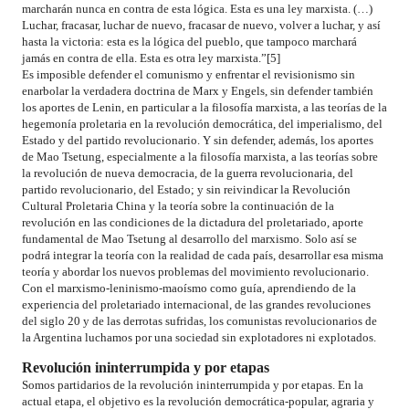
marcharán nunca en contra de esta lógica. Esta es una ley marxista. (…)
Luchar, fracasar, luchar de nuevo, fracasar de nuevo, volver a luchar, y así
hasta la victoria: esta es la lógica del pueblo, que tampoco marchará
jamás en contra de ella. Esta es otra ley marxista.”[5]
Es imposible defender el comunismo y enfrentar el revisionismo sin
enarbolar la verdadera doctrina de Marx y Engels, sin defender también
los aportes de Lenin, en particular a la filosofía marxista, a las teorías de la
hegemonía proletaria en la revolución democrática, del imperialismo, del
Estado y del partido revolucionario. Y sin defender, además, los aportes
de Mao Tsetung, especialmente a la filosofía marxista, a las teorías sobre
la revolución de nueva democracia, de la guerra revolucionaria, del
partido revolucionario, del Estado; y sin reivindicar la Revolución
Cultural Proletaria China y la teoría sobre la continuación de la
revolución en las condiciones de la dictadura del proletariado, aporte
fundamental de Mao Tsetung al desarrollo del marxismo. Solo así se
podrá integrar la teoría con la realidad de cada país, desarrollar esa misma
teoría y abordar los nuevos problemas del movimiento revolucionario.
Con el marxismo-leninismo-maoísmo como guía, aprendiendo de la
experiencia del proletariado internacional, de las grandes revoluciones
del siglo 20 y de las derrotas sufridas, los comunistas revolucionarios de
la Argentina luchamos por una sociedad sin explotadores ni explotados.
Revolución ininterrumpida y por etapas
Somos partidarios de la revolución ininterrumpida y por etapas. En la
actual etapa, el objetivo es la revolución democrática-popular, agraria y