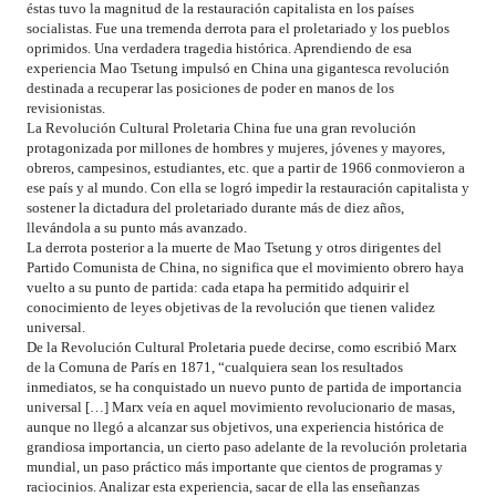
éstas tuvo la magnitud de la restauración capitalista en los países
socialistas. Fue una tremenda derrota para el proletariado y los pueblos
oprimidos. Una verdadera tragedia histórica. Aprendiendo de esa
experiencia Mao Tsetung impulsó en China una gigantesca revolución
destinada a recuperar las posiciones de poder en manos de los
revisionistas.
La Revolución Cultural Proletaria China fue una gran revolución
protagonizada por millones de hombres y mujeres, jóvenes y mayores,
obreros, campesinos, estudiantes, etc. que a partir de 1966 conmovieron a
ese país y al mundo. Con ella se logró impedir la restauración capitalista y
sostener la dictadura del proletariado durante más de diez años,
llevándola a su punto más avanzado.
La derrota posterior a la muerte de Mao Tsetung y otros dirigentes del
Partido Comunista de China, no significa que el movimiento obrero haya
vuelto a su punto de partida: cada etapa ha permitido adquirir el
conocimiento de leyes objetivas de la revolución que tienen validez
universal.
De la Revolución Cultural Proletaria puede decirse, como escribió Marx
de la Comuna de París en 1871, “cualquiera sean los resultados
inmediatos, se ha conquistado un nuevo punto de partida de importancia
universal […] Marx veía en aquel movimiento revolucionario de masas,
aunque no llegó a alcanzar sus objetivos, una experiencia histórica de
grandiosa importancia, un cierto paso adelante de la revolución proletaria
mundial, un paso práctico más importante que cientos de programas y
raciocinios. Analizar esta experiencia, sacar de ella las enseñanzas