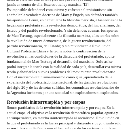
jamás en contra de ella. Esta es otra ley marxista.”[5]
Es imposible defender el comunismo y enfrentar el revisionismo sin
enarbolar la verdadera doctrina de Marx y Engels, sin defender también
los aportes de Lenin, en particular a la filosofía marxista, a las teorías de la
hegemonía proletaria en la revolución democrática, del imperialismo, del
Estado y del partido revolucionario. Y sin defender, además, los aportes
de Mao Tsetung, especialmente a la filosofía marxista, a las teorías sobre
la revolución de nueva democracia, de la guerra revolucionaria, del
partido revolucionario, del Estado; y sin reivindicar la Revolución
Cultural Proletaria China y la teoría sobre la continuación de la
revolución en las condiciones de la dictadura del proletariado, aporte
fundamental de Mao Tsetung al desarrollo del marxismo. Solo así se
podrá integrar la teoría con la realidad de cada país, desarrollar esa misma
teoría y abordar los nuevos problemas del movimiento revolucionario.
Con el marxismo-leninismo-maoísmo como guía, aprendiendo de la
experiencia del proletariado internacional, de las grandes revoluciones
del siglo 20 y de las derrotas sufridas, los comunistas revolucionarios de
la Argentina luchamos por una sociedad sin explotadores ni explotados.
Revolución ininterrumpida y por etapas
Somos partidarios de la revolución ininterrumpida y por etapas. En la
actual etapa, el objetivo es la revolución democrática-popular, agraria y
antiimperialista, en marcha ininterrumpida al socialismo. Revolución en
la que el proletariado es la fuerza principal y dirigente y cuyo triunfo sólo
es posible a condición de que el frente único de los sectores populares,