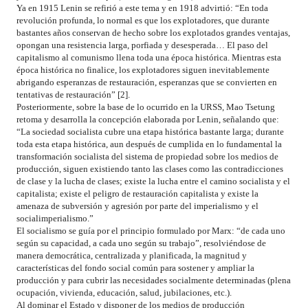
Ya en 1915 Lenin se refirió a este tema y en 1918 advirtió: “En toda
revolución profunda, lo normal es que los explotadores, que durante
bastantes años conservan de hecho sobre los explotados grandes ventajas,
opongan una resistencia larga, porfiada y desesperada… El paso del
capitalismo al comunismo llena toda una época histórica. Mientras esta
época histórica no finalice, los explotadores siguen inevitablemente
abrigando esperanzas de restauración, esperanzas que se convierten en
tentativas de restauración” [2].
Posteriormente, sobre la base de lo ocurrido en la URSS, Mao Tsetung
retoma y desarrolla la concepción elaborada por Lenin, señalando que:
“La sociedad socialista cubre una etapa histórica bastante larga; durante
toda esta etapa histórica, aun después de cumplida en lo fundamental la
transformación socialista del sistema de propiedad sobre los medios de
producción, siguen existiendo tanto las clases como las contradicciones
de clase y la lucha de clases; existe la lucha entre el camino socialista y el
capitalista; existe el peligro de restauración capitalista y existe la
amenaza de subversión y agresión por parte del imperialismo y el
socialimperialismo.”
El socialismo se guía por el principio formulado por Marx: “de cada uno
según su capacidad, a cada uno según su trabajo”, resolviéndose de
manera democrática, centralizada y planificada, la magnitud y
características del fondo social común para sostener y ampliar la
producción y para cubrir las necesidades socialmente determinadas (plena
ocupación, vivienda, educación, salud, jubilaciones, etc.).
Al dominar el Estado y disponer de los medios de producción