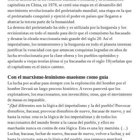
capitalista en China, en 1978, se cerró una etapa en el desarrollo del
movimiento revolucionario del proletariado mundial; una etapa en la que
el proletariado conquistó y ejerció el poder en países que llegaron a
abarcar la tercera parte de la humanidad.
La derrota del proletariado ha sido y es utilizada por la burguesía y los
revisionistas en todo el mundo para decir que el comunismo ha fracasado
y desatar la oleada reaccionaria más grande del siglo 20. Así el
imperialismo, los terratenientes y la burguesía en todo el planeta intentan
justificar la voracidad con que arrancan conquistas logradas en años de
lucha revolucionaria por la clase obrera y los pueblos oprimidos y
apelando a viejas teorías (éstas sí ya fracasadas en el siglo 19) señalan que
el capitalismo es el único camino.
Con el marxismo-leninismo-maoísmo como guía
La lucha por acabar para siempre con la explotación del hombre por el
hombre llevará un largo proceso histórico. A veces parecerá que los
explotadores, los reaccionarios, son invencibles; otras, que el movimiento
de masas es imparable.
“¡Qué diferentes son la lógica del imperialismo y la del pueblo! Provocar
disturbios, fracasar, provocar disturbios de nuevo, fracasar de nuevo, y así
hasta la ruina: esta es la lógica de los imperialistas y de todos los
reaccionarios del mundo frente a la causa del pueblo, y ellos no
marcharán nunca en contra de esta lógica. Esta es una ley marxista. (…)
Luchar, fracasar, luchar de nuevo, fracasar de nuevo, volver a luchar, y así
hasta la victoria: esta es la lógica del pueblo, que tampoco marchará