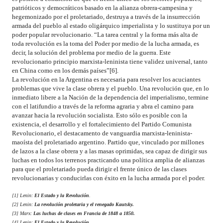
patrióticos y democráticos basado en la alianza obrera-campesina y
hegemonizado por el proletariado, destruya a través de la insurrección
armada del pueblo al estado oligárquico imperialista y lo sustituya por un
poder popular revolucionario. “La tarea central y la forma más alta de
toda revolución es la toma del Poder por medio de la lucha armada, es
decir, la solución del problema por medio de la guerra. Este
revolucionario principio marxista-leninista tiene validez universal, tanto
en China como en los demás países”[6].
La revolución en la Argentina es necesaria para resolver los acuciantes
problemas que vive la clase obrera y el pueblo. Una revolución que, en lo
inmediato libere a la Nación de la dependencia del imperialismo, termine
con el latifundio a través de la reforma agraria y abra el camino para
avanzar hacia la revolución socialista. Esto sólo es posible con la
existencia, el desarrollo y el fortalecimiento del Partido Comunista
Revolucionario, el destacamento de vanguardia marxista-leninista-
maoísta del proletariado argentino. Partido que, vinculado por millones
de lazos a la clase obrera y a las masas oprimidas, sea capaz de dirigir sus
luchas en todos los terrenos practicando una política amplia de alianzas
para que el proletariado pueda dirigir el frente único de las clases
revolucionarias y conducirlas con éxito en la lucha armada por el poder.
[1] Lenin:
El Estado y la Revolución
.
[2] Lenin:
La revolución proletaria y el renegado Kautsky.
[3] Marx:
Las luchas de clases en Francia de 1848 a 1850.
[4] Lenin:
El Estado y la Revolución
.