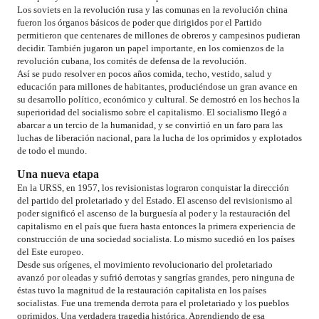
Los soviets en la revolución rusa y las comunas en la revolución china
fueron los órganos básicos de poder que dirigidos por el Partido
permitieron que centenares de millones de obreros y campesinos pudieran
decidir. También jugaron un papel importante, en los comienzos de la
revolución cubana, los comités de defensa de la revolución.
Así se pudo resolver en pocos años comida, techo, vestido, salud y
educación para millones de habitantes, produciéndose un gran avance en
su desarrollo político, económico y cultural. Se demostró en los hechos la
superioridad del socialismo sobre el capitalismo. El socialismo llegó a
abarcar a un tercio de la humanidad, y se convirtió en un faro para las
luchas de liberación nacional, para la lucha de los oprimidos y explotados
de todo el mundo.
Una nueva etapa
En la URSS, en 1957, los revisionistas lograron conquistar la dirección
del partido del proletariado y del Estado. El ascenso del revisionismo al
poder significó el ascenso de la burguesía al poder y la restauración del
capitalismo en el país que fuera hasta entonces la primera experiencia de
construcción de una sociedad socialista. Lo mismo sucedió en los países
del Este europeo.
Desde sus orígenes, el movimiento revolucionario del proletariado
avanzó por oleadas y sufrió derrotas y sangrías grandes, pero ninguna de
éstas tuvo la magnitud de la restauración capitalista en los países
socialistas. Fue una tremenda derrota para el proletariado y los pueblos
oprimidos. Una verdadera tragedia histórica. Aprendiendo de esa