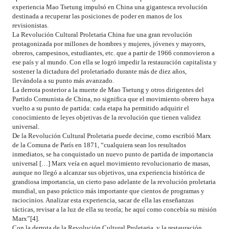
experiencia Mao Tsetung impulsó en China una gigantesca revolución
destinada a recuperar las posiciones de poder en manos de los
revisionistas.
La Revolución Cultural Proletaria China fue una gran revolución
protagonizada por millones de hombres y mujeres, jóvenes y mayores,
obreros, campesinos, estudiantes, etc. que a partir de 1966 conmovieron a
ese país y al mundo. Con ella se logró impedir la restauración capitalista y
sostener la dictadura del proletariado durante más de diez años,
llevándola a su punto más avanzado.
La derrota posterior a la muerte de Mao Tsetung y otros dirigentes del
Partido Comunista de China, no significa que el movimiento obrero haya
vuelto a su punto de partida: cada etapa ha permitido adquirir el
conocimiento de leyes objetivas de la revolución que tienen validez
universal.
De la Revolución Cultural Proletaria puede decirse, como escribió Marx
de la Comuna de París en 1871, “cualquiera sean los resultados
inmediatos, se ha conquistado un nuevo punto de partida de importancia
universal […] Marx veía en aquel movimiento revolucionario de masas,
aunque no llegó a alcanzar sus objetivos, una experiencia histórica de
grandiosa importancia, un cierto paso adelante de la revolución proletaria
mundial, un paso práctico más importante que cientos de programas y
raciocinios. Analizar esta experiencia, sacar de ella las enseñanzas
tácticas, revisar a la luz de ella su teoría; he aquí como concebía su misión
Marx”[4].
Con la derrota de la Revolución Cultural Proletaria, y la restauración