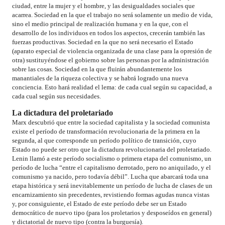
ciudad, entre la mujer y el hombre, y las desigualdades sociales que
acarrea. Sociedad en la que el trabajo no será solamente un medio de vida,
sino el medio principal de realización humana y en la que, con el
desarrollo de los individuos en todos los aspectos, crecerán también las
fuerzas productivas. Sociedad en la que no será necesario el Estado
(aparato especial de violencia organizada de una clase para la opresión de
otra) sustituyéndose el gobierno sobre las personas por la administración
sobre las cosas. Sociedad en la que fluirán abundantemente los
manantiales de la riqueza colectiva y se habrá logrado una nueva
conciencia. Esto hará realidad el lema: de cada cual según su capacidad, a
cada cual según sus necesidades.
La dictadura del proletariado
Marx descubrió que entre la sociedad capitalista y la sociedad comunista
existe el período de transformación revolucionaria de la primera en la
segunda, al que corresponde un período político de transición, cuyo
Estado no puede ser otro que la dictadura revolucionaria del proletariado.
Lenin llamó a este período socialismo o primera etapa del comunismo, un
período de lucha “entre el capitalismo derrotado, pero no aniquilado, y el
comunismo ya nacido, pero todavía débil”. Lucha que abarcará toda una
etapa histórica y será inevitablemente un período de lucha de clases de un
encarnizamiento sin precedentes, revistiendo formas agudas nunca vistas
y, por consiguiente, el Estado de este período debe ser un Estado
democrático de nuevo tipo (para los proletarios y desposeídos en general)
y dictatorial de nuevo tipo (contra la burguesía).