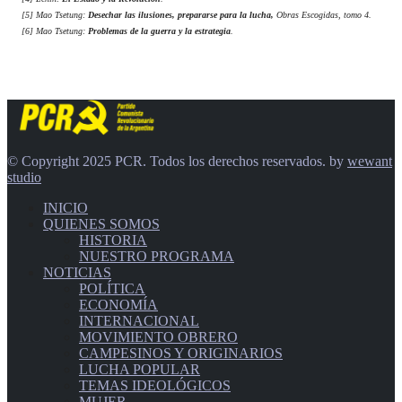
[5] Mao Tsetung:
Desechar las ilusiones, prepararse para la lucha,
Obras Escogidas, tomo 4.
[6] Mao Tsetung:
Problemas de la guerra y la estrategia
.
© Copyright 2025 PCR. Todos los derechos reservados. by
wewant
studio
INICIO
QUIENES SOMOS
HISTORIA
NUESTRO PROGRAMA
NOTICIAS
POLÍTICA
ECONOMÍA
INTERNACIONAL
MOVIMIENTO OBRERO
CAMPESINOS Y ORIGINARIOS
LUCHA POPULAR
TEMAS IDEOLÓGICOS
MUJER