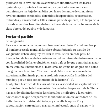
proletaria en la revolución, avanzamos en fundirnos con las masas
oprimidas y explotadas. Esa unidad, en particular con las masas
peronistas, se ha forjado también con lazos de sangre de comunistas
revolucionarios asesinados, detenidos desaparecidos, secuestrados,
torturados y encarcelados. Ellos forman parte de quienes, a lo largo de la
historia argentina han ofrendado su vida en defensa de los intereses de la
clase obrera, del pueblo y de la patria.
Forjar el partido
de vanguardia
Para avanzar en la lucha por terminar con la explotación del hombre por
el hombre a escala mundial, la clase obrera forjando su partido de
vanguardia deberá dirigir y realizar la revolución en cada país. La
integración de las verdades universales del marxismo-leninismo-maoísmo
con la realidad de la revolución en cada país es lo que permitirá avanzar
en ese camino. Entendemos al marxismo, no como un dogma sino como
una guía para la acción: “La doctrina de Marx es un resumen de la
experiencia, iluminada por una profunda concepción filosófica del
mundo y por un rico conocimiento de la historia”[1].
El objetivo histórico de la clase obrera es la sociedad sin explotadores ni
explotados: la sociedad comunista. Sociedad en la que en toda la Tierra
hayan sido eliminadas todas las clases, los privilegios y la opresión.
Sociedad en la que desaparecerá la subordinación esclavizadora de los
individuos a la división del trabajo y con ella la oposición y
subordinación entre trabajo manual e intelectual, entre el campo y la