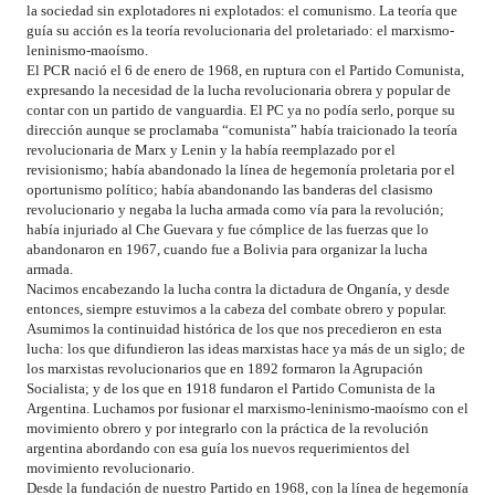
la sociedad sin explotadores ni explotados: el comunismo. La teoría que
guía su acción es la teoría revolucionaria del proletariado: el marxismo-
leninismo-maoísmo.
El PCR nació el 6 de enero de 1968, en ruptura con el Partido Comunista,
expresando la necesidad de la lucha revolucionaria obrera y popular de
contar con un partido de vanguardia. El PC ya no podía serlo, porque su
dirección aunque se proclamaba “comunista” había traicionado la teoría
revolucionaria de Marx y Lenin y la había reemplazado por el
revisionismo; había abandonado la línea de hegemonía proletaria por el
oportunismo político; había abandonando las banderas del clasismo
revolucionario y negaba la lucha armada como vía para la revolución;
había injuriado al Che Guevara y fue cómplice de las fuerzas que lo
abandonaron en 1967, cuando fue a Bolivia para organizar la lucha
armada.
Nacimos encabezando la lucha contra la dictadura de Onganía, y desde
entonces, siempre estuvimos a la cabeza del combate obrero y popular.
Asumimos la continuidad histórica de los que nos precedieron en esta
lucha: los que difundieron las ideas marxistas hace ya más de un siglo; de
los marxistas revolucionarios que en 1892 formaron la Agrupación
Socialista; y de los que en 1918 fundaron el Partido Comunista de la
Argentina. Luchamos por fusionar el marxismo-leninismo-maoísmo con el
movimiento obrero y por integrarlo con la práctica de la revolución
argentina abordando con esa guía los nuevos requerimientos del
movimiento revolucionario.
Desde la fundación de nuestro Partido en 1968, con la línea de hegemonía