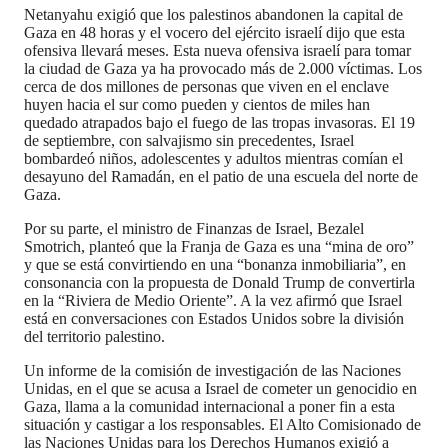
Netanyahu exigió que los palestinos abandonen la capital de
Gaza en 48 horas y el vocero del ejército israelí dijo que esta
ofensiva llevará meses. Esta nueva ofensiva israelí para tomar
la ciudad de Gaza ya ha provocado más de 2.000 víctimas. Los
cerca de dos millones de personas que viven en el enclave
huyen hacia el sur como pueden y cientos de miles han
quedado atrapados bajo el fuego de las tropas invasoras. El 19
de septiembre, con salvajismo sin precedentes, Israel
bombardeó niños, adolescentes y adultos mientras comían el
desayuno del Ramadán, en el patio de una escuela del norte de
Gaza.
Por su parte, el ministro de Finanzas de Israel, Bezalel
Smotrich, planteó que la Franja de Gaza es una “mina de oro”
y que se está convirtiendo en una “bonanza inmobiliaria”, en
consonancia con la propuesta de Donald Trump de convertirla
en la “Riviera de Medio Oriente”. A la vez afirmó que Israel
está en conversaciones con Estados Unidos sobre la división
del territorio palestino.
Un informe de la comisión de investigación de las Naciones
Unidas, en el que se acusa a Israel de cometer un genocidio en
Gaza, llama a la comunidad internacional a poner fin a esta
situación y castigar a los responsables. El Alto Comisionado de
las Naciones Unidas para los Derechos Humanos exigió a