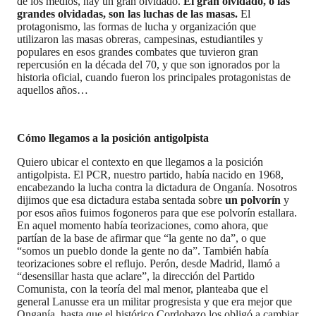
de los medios, hay un gran olvidado.
El gran olvidado, o las
grandes olvidadas, son las luchas de las masas.
El
protagonismo, las formas de lucha y organización que
utilizaron las masas obreras, campesinas, estudiantiles y
populares en esos grandes combates que tuvieron gran
repercusión en la década del 70, y que son ignorados por la
historia oficial, cuando fueron los principales protagonistas de
aquellos años…
Cómo llegamos a la posición antigolpista
Quiero ubicar el contexto en que llegamos a la posición
antigolpista. El PCR, nuestro partido, había nacido en 1968,
encabezando la lucha contra la dictadura de Onganía. Nosotros
dijimos que esa dictadura estaba sentada sobre
un polvorín
y
por esos años fuimos fogoneros para que ese polvorín estallara.
En aquel momento había teorizaciones, como ahora, que
partían de la base de afirmar que “la gente no da”, o que
“somos un pueblo donde la gente no da”. También había
teorizaciones sobre el reflujo. Perón, desde Madrid, llamó a
“desensillar hasta que aclare”, la dirección del Partido
Comunista, con la teoría del mal menor, planteaba que el
general Lanusse era un militar progresista y que era mejor que
Onganía, hasta que el histórico Cordobazo los obligó a cambiar