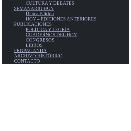
CULTURA Y DEBATES
SEMANARIO HOY
Última Edición
HOY – EDICIONES ANTERIORES
PUBLICACIONES
POLÍTICA Y TEORÍA
CUADERNOS DEL HOY
CONGRESOS
LIBROS
PROPAGANDA
ARCHIVO HISTÓRICO
CONTACTO